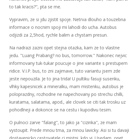
to tak kracis?", pta se me.
Vypravim, ze si jdu zjistit spoje. Netrva dlouho a touzebna
informace o nocnim spoji mi lahodi do ucha. Autobus
odjizdi za 2,5hod, rychle balim a chystam presun.
Na nadrazi zazni opet stejna otazka, kam ze to vlastne
jedu. "Luang Prabang? no bus, tomorrow." Nakonec nejvic
informovany tuk-tukar poucuje o jine variante s prestupem
ridice. V.I.P. bus, to zni zajimave, tuto variantu jsem zde
jeste nepouzila. Je to jina trida! U pultiku fasuji susenku,
vlhky kapesnicek a mineralku, mam mistenku, autobus je
poloprazdny, rozhodne ne napechovany po strechu chilli,
kuratama, salatama, apod., ale clovek se citi tak trosku uz
pohodlneji a dokonce se na cestu i kupodivu tesim.
O pulnoci zarve "falang", to jako ja "cizinka", ze mam
vystoupit. Prede mnou tma, za mnou lavicky. Asi si tu davaji
dostavenicko cestovatele ci mistni, kdo vi. Usedam, opet