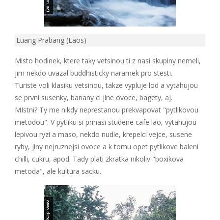
Luang Prabang (Laos)
Misto hodinek, ktere taky vetsinou ti z nasi skupiny nemeli,
jim nekdo uvazal buddhisticky naramek pro stesti.
Turiste voli klasiku vetsinou, takze vypluje lod a vytahujou
se prvni susenky, banany ci jine ovoce, bagety, aj.
MIstni? Ty me nikdy neprestanou prekvapovat "pytlikovou
metodou". V pytliku si prinasi studene cafe lao, vytahujou
lepivou ryzi a maso, nekdo nudle, krepelci vejce, susene
ryby, jiny nejruznejsi ovoce a k tomu opet pytlikove baleni
chilli, cukru, apod. Tady plati zkratka nikoliv "boxikova
metoda", ale kultura sacku.