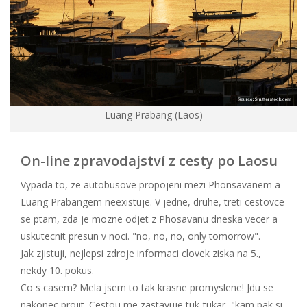
Luang Prabang (Laos)
On-line zpravodajství z cesty po Laosu
Vypada to, ze autobusove propojeni mezi Phonsavanem a
Luang Prabangem neexistuje. V jedne, druhe, treti cestovce
se ptam, zda je mozne odjet z Phosavanu dneska vecer a
uskutecnit presun v noci. "no, no, no, only tomorrow".
Jak zjistuji, nejlepsi zdroje informaci clovek ziska na 5.,
nekdy 10. pokus.
Co s casem? Mela jsem to tak krasne promyslene! Jdu se
nakonec projit. Cestou me zastavuje tuk-tukar, "kam pak si