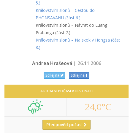
5.)
Královstvím slonů – Cestou do
PHONSAVANU (část 6.)
Královstvím slonů – Návrat do Luang
Prabangu (část 7.)
Královstvím slonů – Na skok v Hongsa (část
8.)
Andrea Hrašeová |
26.11.2006
Sdílej na
Sdílej na
AKTUÁLNÍ POČASÍ V DESTINACI
24,0°C
Předpověď počasí