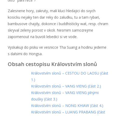
teto "pani rece"?
Zalesnene hory, zakruty, mali kluci hledajici do svych
kosicku nejaky ten dar reky do zaludku, tu a tam rybari,
bambusove chajdy, dokonce i buddhisticky wat, resp. chram
skryval zeleny porost v okoli. Nesmim samozrejme
zapomenout na buvoli lebedici si ve vode.
Vyskakuji do pisku ve vesnicce Tha Suang a hodinu jedeme
s dalsimi do Hongsa.
Obsah cestopisu Královstvím slonů
Královstvím slonů – CESTOU DO LAOSU (část
1.)
Královstvím slonů – VANG VIENG (část 2.)
Královstvím slonů – VANG VIENG plnými
doušky (část 3.)
Královstvím slonů – NONG KHIAW (část 4.)
Královstvím slonů – LUANG PRABANG (část