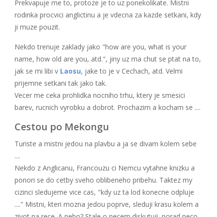
Prekvapuje me to, protoze je to uz ponekolikate. Mistni
rodinka procvici anglictinu a je vdecna za kazde setkani, kdy
ji muze pouzit.
Nekdo trenuje zaklady jako "how are you, what is your
name, how old are you, atd.", jiny uz ma chut se ptat na to,
jak se mi libi v
Laosu
, jake to je v Cechach, atd. Velmi
prijemne setkani tak jako tak.
Vecer me ceka prohlidka nocniho trhu, ktery je smesici
barev, rucnich vyrobku a dobrot. Prochazim a kocham se ....
Cestou po Mekongu
Turiste a mistni jedou na plavbu a ja se divam kolem sebe
....
Nekdo z Anglicanu, Francouzu ci Nemcu vytahne knizku a
ponori se do cetby sveho oblibeneho pribehu. Taktez my
cizinci sledujeme vice cas, "kdy uz ta lod konecne odpluje
...." Mistni, kteri mozna jedou poprve, sleduji krasu kolem a
zivot na rece. A nebo? Stale o necem diskutuji, porad neco