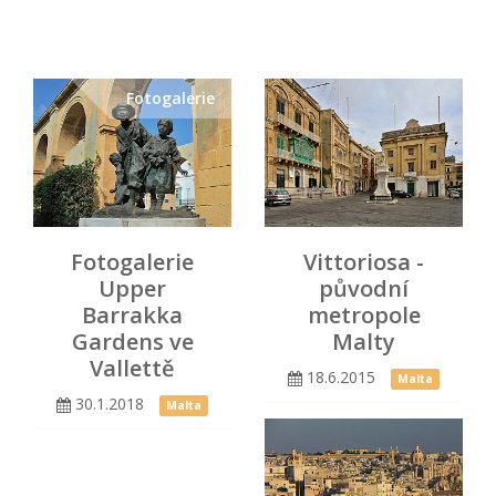
Fotogalerie
Fotogalerie
Vittoriosa -
Upper
původní
Barrakka
metropole
Gardens ve
Malty
Vallettě
18.6.2015
Malta
30.1.2018
Malta