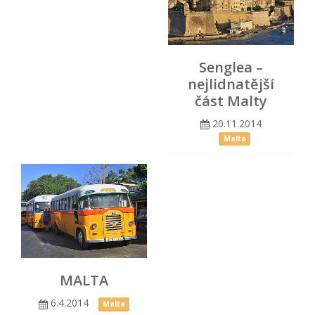
Senglea –
nejlidnatější
část Malty
20.11.2014
Malta
MALTA
6.4.2014
Malta