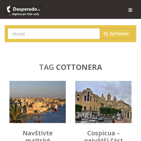
Vyhledat
TAG
COTTONERA
Navštivte
Cospicua –
maltské
největší část