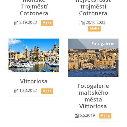
Trojměstí
trojměstí
Cottonera
Cottonera
24.9.2023
29.10.2022
Malta
Malta
Fotogalerie
Vittoriosa
Fotogalerie
10.3.2022
maltského
Malta
města
Vittoriosa
6.6.2019
Malta