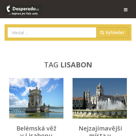
Vyhledat
TAG
LISABON
Belémská věž
Nejzajímavější
v Lisabonu
místa v