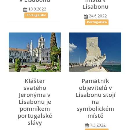
Lisabonu
10.9.2022
24.6.2022
Portugalsko
Portugalsko
Klášter
Památník
svatého
objevitelů v
Jeronýma v
Lisabonu stojí
Lisabonu je
na
pomníkem
symbolickém
portugalské
místě
slávy
7.3.2022