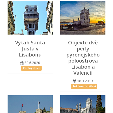
Výtah Santa
Objevte dvě
Justa v
perly
Lisabonu
pyrenejského
poloostrova
30.6.2020
Lisabon a
Portugalsko
Valencii
18.3.2019
Reklamní sdělení