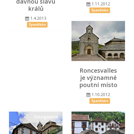
dávnou slávu
1.11.2012
králů
Španělsko
1.4.2013
Španělsko
Roncesvalles
je významné
poutní místo
1.10.2012
Španělsko
Fotogalerie