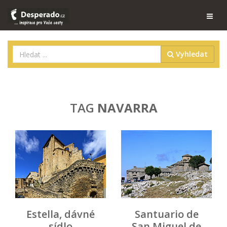
Vyhledat
TAG
NAVARRA
Estella, dávné
Santuario de
sídlo
San Miguel de