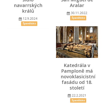
navarrských
Aralar
králů
30.11.2022
12.9.2024
Španělsko
Španělsko
Katedrála v
Pamploně má
novoklasicistní
fasádu od 18.
století
22.2.2021
Španělsko