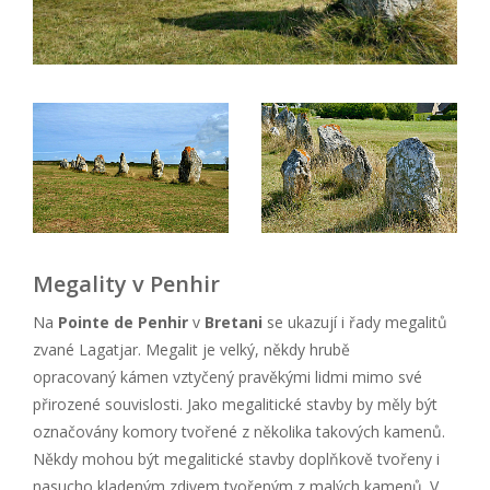
Megality v Penhir
Na
Pointe de Penhir
v
Bretani
se ukazují i řady megalitů
zvané Lagatjar. Megalit je velký, někdy hrubě
opracovaný kámen vztyčený pravěkými lidmi mimo své
přirozené souvislosti. Jako megalitické stavby by měly být
označovány komory tvořené z několika takových kamenů.
Někdy mohou být megalitické stavby doplňkově tvořeny i
nasucho kladeným zdivem tvořeným z malých kamenů. V