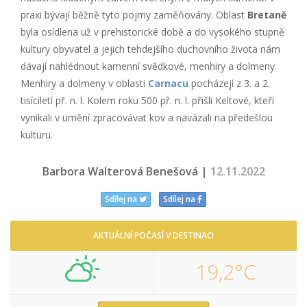
praxi bývají běžně tyto pojmy zaměňovány. Oblast
Bretaně
byla osídlena už v prehistorické době a do vysokého stupně
kultury obyvatel a jejich tehdejšího duchovního života nám
dávají nahlédnout kamenní svědkové, menhiry a dolmeny.
Menhiry a dolmeny v oblasti
Carnacu
pocházejí z 3. a 2.
tisíciletí př. n. l. Kolem roku 500 př. n. l. přišli Keltové, kteří
vynikali v umění zpracovávat kov a navázali na předešlou
kulturu.
Barbora Walterová Benešová |
12.11.2022
Sdílej na
Sdílej na
AKTUÁLNÍ POČASÍ V DESTINACI
19,2°C