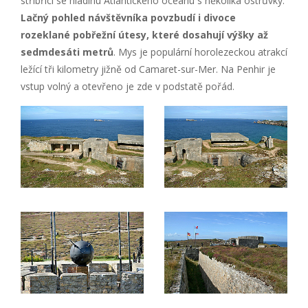
stříbřící se hladinu Atlantického oceánu s několika ostrůvky.
Lačný pohled návštěvníka povzbudí i divoce
rozeklané pobřežní útesy, které dosahují výšky až
sedmdesáti metrů
. Mys je populární horolezeckou atrakcí
ležící tři kilometry jižně od Camaret-sur-Mer. Na Penhir je
vstup volný a otevřeno je zde v podstatě pořád.