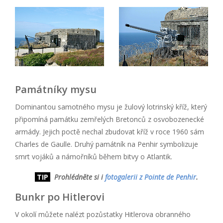
Památníky mysu
Dominantou samotného mysu je žulový lotrinský kříž, který
připomíná památku zemřelých Bretonců z osvobozenecké
armády. Jejich poctě nechal zbudovat kříž v roce 1960 sám
Charles de Gaulle. Druhý památník na Penhir symbolizuje
smrt vojáků a námořníků během bitvy o Atlantik.
TIP
Prohlédněte si i
fotogalerii z Pointe de Penhir
.
Bunkr po Hitlerovi
V okolí můžete nalézt pozůstatky Hitlerova obranného