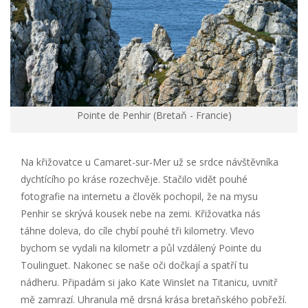
Pointe de Penhir (Bretaň - Francie)
Na křižovatce u Camaret-sur-Mer už se srdce návštěvníka
dychtícího po kráse rozechvěje. Stačilo vidět pouhé
fotografie na internetu a člověk pochopil, že na
mysu
Penhir se skrývá kousek nebe na zemi. Křižovatka nás
táhne doleva, do cíle chybí pouhé tři kilometry. Vlevo
bychom se vydali na kilometr a půl vzdálený Pointe du
Toulinguet. Nakonec se naše oči dočkají a spatří tu
nádheru. Připadám si jako Kate Winslet na Titanicu, uvnitř
mě zamrazí. Uhranula mě drsná krása bretaňského pobřeží.