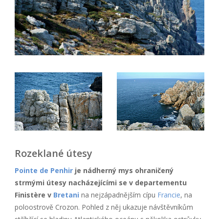
Rozeklané útesy
Pointe de Penhir
je nádherný mys ohraničený
strmými útesy nacházejícími se v departementu
Finistère v
Bretani
na nejzápadnějším cípu
Francie
, na
poloostrově Crozon. Pohled z něj ukazuje návštěvníkům