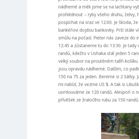
nádherné a měli jsme se na lachtany vyb
prohlédnout – ryby všeho druhu, želvy, h
pospíchat na sraz ve 12:00. Je škoda, ž
bankéřovi dojdou bankovky. Prší stále 
smůlu na počasí. Pieter nás zaveze do i
12:45 a zůstaneme tu do 13:30. Je tady
randů, kdežto v Ushaka stál jeden 5 ran
velký soubor na proutěném talíři-košíku 
jsou opravdu nádherné. Dalším, co padlo
150 na 75 za jeden. Bereme si 2 šátky. 
mi nabízí, že vezme US $. A tak si Libuš
usmlouváme ze 120 randů. Alespoň o něco
přívěšek ze žraločího rubu za 150 randů