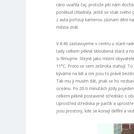
ráno uvařila čaj, protože pití nám dochá
poněkud chladněji. Ještě se však svého
z auta pořizuji kamerou záznam dění na 
města znát.
V 8:40 zastavujeme v centru u staré ra
tady celkem pěkně skloubená stará a nov
si filmujme. Stejně jako místní obyvate
11°C. Proto se sem zeširoka stahují. To 
kýváme na lidi a oni jsou to právě bezdo
Tak mu ji musím dát, jinak se ho nezba
oceánu. Po 20-ti minutách jízdy pojede
celkem pěkně postavené středisko s ob
Uprostřed střediska je parčík a uprostře
jsou prostory, kde se konají delfíní a v