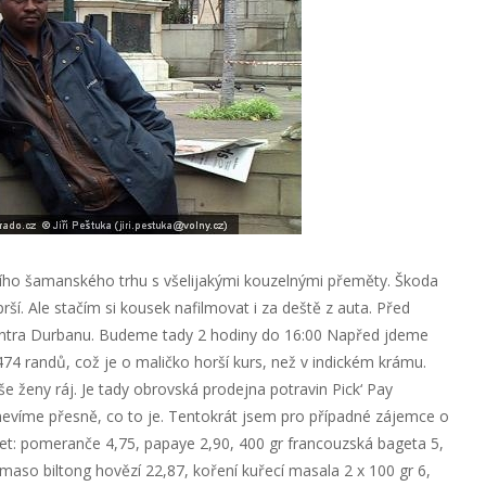
ího šamanského trhu s všelijakými kouzelnými přeměty. Škoda
prší. Ale stačím si kousek nafilmovat i za deště z auta. Před
entra Durbanu. Budeme tady 2 hodiny do 16:00 Napřed jdeme
74 randů, což je o maličko horší kurs, než v indickém krámu.
e ženy ráj. Je tady obrovská prodejna potravin Pick‘ Pay
evíme přesně, co to je. Tentokrát jsem pro případné zájemce o
et: pomeranče 4,75, papaye 2,90, 400 gr francouzská bageta 5,
aso biltong hovězí 22,87, koření kuřecí masala 2 x 100 gr 6,