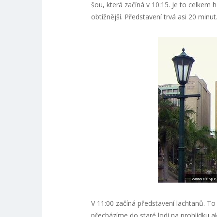
šou, která začíná v 10:15. Je to celkem h
obtížnější. Představení trvá asi 20 minu
V 11:00 začíná představení lachtanů. To 
přecházíme do staré lodi na prohlídku ak