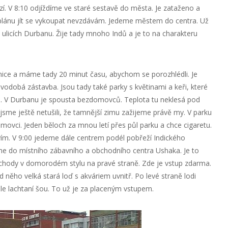
zí. V 8:10 odjíždíme ve staré sestavě do města. Je zataženo a
 plánu jít se vykoupat nevzdávám. Jedeme městem do centra. Už
ulicích Durbanu. Žije tady mnoho Indů a je to na charakteru
dnice a máme tady 20 minut času, abychom se porozhlédli. Je
odobá zástavba. Jsou tady také parky s květinami a keři, které
le. V Durbanu je spousta bezdomovců. Teplota tu neklesá pod
jsme ještě netušili, že tamnější zimu zažijeme právě my. V parku
movci. Jeden běloch za mnou letí přes půl parku a chce cigaretu.
vím. V 9:00 jedeme dále centrem podél pobřeží Indického
me do místního zábavního a obchodního centra Ushaka. Je to
chody v domorodém stylu na pravé straně. Zde je vstup zdarma.
d něho velká stará loď s akváriem uvnitř. Po levé straně lodi
edle lachtaní šou. To už je za placeným vstupem.