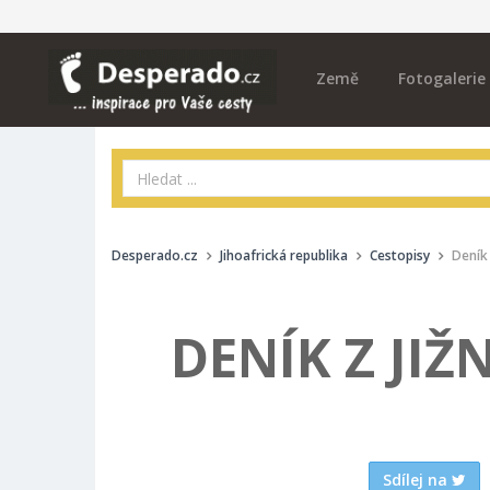
Země
Fotogalerie
Desperado.cz
Jihoafrická republika
Cestopisy
Deník 
DENÍK Z JIŽN
Sdílej na