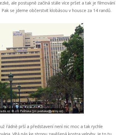
ezké, ale postupně začíná stále více pršet a tak je filmování
t. Pak se jdeme občerstvit klobásou v housce za 14 randů.
už řádně prší a představení není nic moc a tak rychle
vária. Vítá nás ke stropu zavěšená kostra velryby. Je to tu