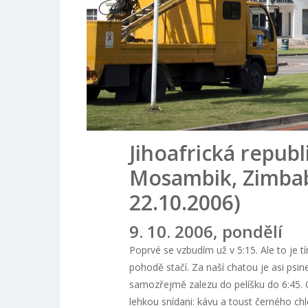
Jihoafrická republ
Mosambik, Zimbab
22.10.2006)
9. 10. 2006, pondělí
Poprvé se vzbudím už v 5:15. Ale to je 
pohodě stačí. Za naší chatou je asi psi
samozřejmě zalezu do pelíšku do 6:45. 
lehkou snídani: kávu a toust černého c