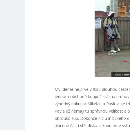
My jdeme nejprve v 9:20 dlouhou částečn
jednom obchodě koupí 2 krásná pruhovaná
výhodný nákup a Milušce a Pavlovi se trič
Pavla už nemají tu správnou velikost a t
obrousit zub. Dokonce nic u indického do
placené části střediska si kupujeme vstu