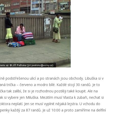
ě podstřešenou ulicí a po stranách jsou obchody. Libuška si v
 trička – červeno a modro bílé. Každé stojí 30 randů. Je to
ka tak zalíbí, že si je rozhodnou později také koupit. Ale na
ak si vybere jen Miluška. Mezitím musí Vlasta k zubaři, nechat si
ktora neplatí. Jen se musí vyplnit nějaká lejstra. U vchodu do
penky každý za 87 randů. Je už 10:00 a proto zamíříme na delfíní