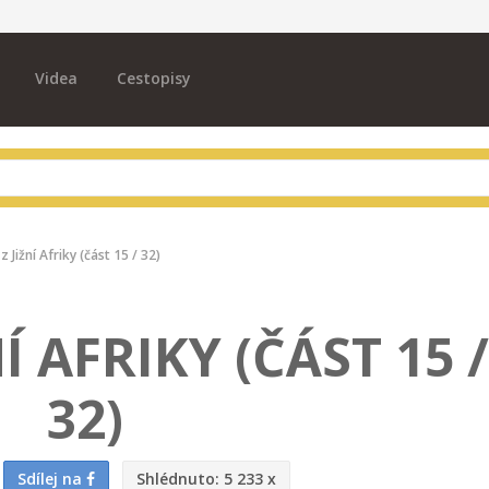
Videa
Cestopisy
z Jižní Afriky (část 15 / 32)
Í AFRIKY (ČÁST 15 /
32)
Sdílej na
Shlédnuto:
5 233 x