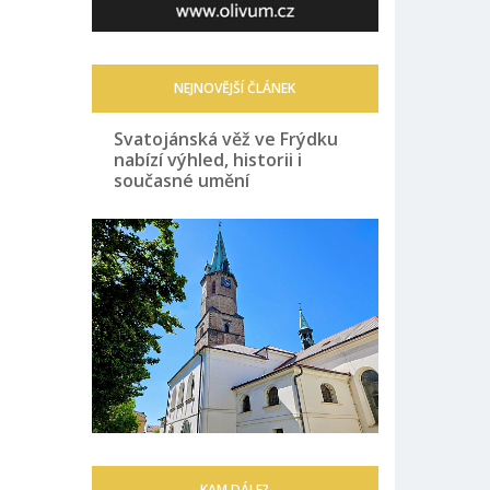
NEJNOVĚJŠÍ ČLÁNEK
Svatojánská věž ve Frýdku
nabízí výhled, historii i
současné umění
KAM DÁLE?