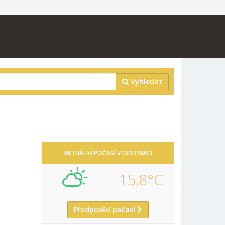
Vyhledat
AKTUÁLNÍ POČASÍ V DESTINACI
15,8°C
Předpověď počasí