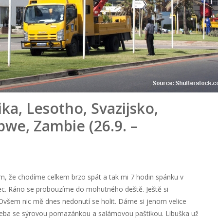
ika, Lesotho, Svazijsko,
we, Zambie (26.9. –
tím, že chodíme celkem brzo spát a tak mi 7 hodin spánku v
nec. Ráno se probouzíme do mohutného deště. Ještě si
Ovšem nic mě dnes nedonutí se holit. Dáme si jenom velice
hleba se sýrovou pomazánkou a salámovou paštikou. Libuška už