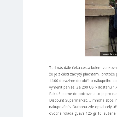
Teď nás dále čeká cesta kolem venkovn
že je z části zakrytý plachtami, protože 
14:00 dorazíme do obřího nákupního c
vyměnit peníze. Za 200 US $ dostanu 1.4
Pak už jdeme do potravin a to je pro naš
Discount Supermarket. U mnoha zboží n
nakupování v Durbanu zde opsal celý úč
ovocná roláda guava 125 gr 10, sušené m