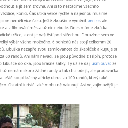
odnout a jít sem zrovna. Ani si to nestačíme všechno
vězdice, koníci. Čas utíká velice rychle a najednou musíme
e jsme neměli více času. Ještě zkoušíme vyměnit
peníze
, ale
více a z filmování města už nic nebude. Dnes máme zkrátka
ndické tržice, která je naštěstí pod střechou. Dorazíme sem ve
 velký výběr všeho možného. 6 pohledů nás stojí celkemm 20
dů. Libuška nezapře svou zamilovanost do škebliček a kupuje si
za 60 randů. Ani nám nevadí, že jsou původně z Filipín, protože
 Libušce do oka, jsou krásné šátky. Ty už se dají
usmlouvat
ze
Já už nemám skoro žádné randy a tak chci odejít, ale prodavačka
ka ještě koupí krásný africký ubrus za 100 randů, který také
. Ostatní turisté také mohutně nakupují. Asi nejzajímavější je
.