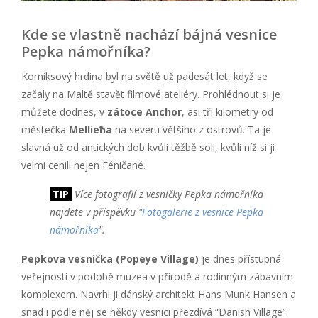
Kde se vlastně nachází bájná vesnice
Pepka námořníka?
Komiksový hrdina byl na světě už padesát let, když se
začaly na Maltě stavět filmové ateliéry. Prohlédnout si je
můžete dodnes, v
zátoce Anchor
, asi tři kilometry od
městečka
Mellieħa
na severu většího z ostrovů. Ta je
slavná už od antických dob kvůli těžbě soli, kvůli níž si ji
velmi cenili nejen Féničané.
TIP
Více fotografií z vesničky Pepka námořníka
najdete v příspěvku "
Fotogalerie z vesnice Pepka
námořníka
".
Pepkova vesnička (Popeye Village)
je dnes přístupná
veřejnosti v podobě muzea v přírodě a rodinným zábavním
komplexem. Navrhl ji dánský architekt Hans Munk Hansen a
snad i podle něj se někdy vesnici přezdívá “Danish Village”.