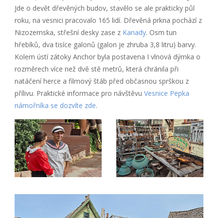
Jde o devět dřevěných budov, stavělo se ale prakticky půl
roku, na vesnici pracovalo 165 lidí. Dřevěná prkna pochází z
Nizozemska, střešní desky zase z
Kanady
. Osm tun
hřebíků, dva tisíce galonů (galon je zhruba 3,8 litru) barvy.
Kolem ústí zátoky Anchor byla postavena I vlnová dýmka o
rozměrech více než dvě stě metrů, která chránila při
natáčení herce a filmový štáb před občasnou sprškou z
přílivu. Praktické informace pro návštěvu
Vesnice Pepka
námořníka se dozvíte zde
.