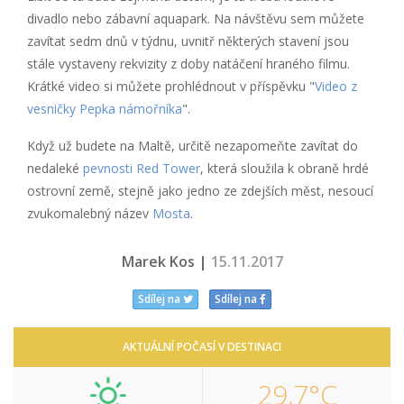
divadlo nebo zábavní aquapark. Na návštěvu sem můžete
zavítat sedm dnů v týdnu, uvnitř některých stavení jsou
stále vystaveny rekvizity z doby natáčení hraného filmu.
Krátké video si můžete prohlédnout v příspěvku "
Video z
vesničky Pepka námořníka
".
Když už budete na Maltě, určitě nezapomeňte zavítat do
nedaleké
pevnosti Red Tower
, která sloužila k obraně hrdé
ostrovní země, stejně jako jedno ze zdejších měst, nesoucí
zvukomalebný název
Mosta
.
Marek Kos |
15.11.2017
Sdílej na
Sdílej na
AKTUÁLNÍ POČASÍ V DESTINACI
29,7°C