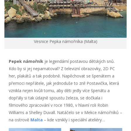
Vesnice Pepka námořníka (Malta)
Pepek námořník
je legendární postavou dětských snů.
Kdo by si jej nepamatoval? Z televizní obrazovky, 2D PC
her, plakátů a tak podobně. Napěchovat se špenátem a
přemoci nepřátele, jak jednoduše to zní! Postavička, která
vznikla nejen kvůli tomu, aby děti jedly více špenátu a
dopřály si tak údajně spoustu železa, se dočkala i
filmového zpracování v roce 1980, v hlavní roli Robin
Williams a Shelley Duvall. Natáčelo se v Mekce námořníků –
na ostrově
Malta
– kde vznikly i speciální ateliéry…