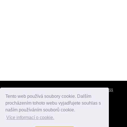
CESTOVNÍ POJIŠTĚNÍ
KONTAKTY
REKLAMA
RSS
Tento web používá soubory cookie. Dalším
procházením tohoto webu vyjadřujete souhlas s
atlasmest.cz
atlaspamatek.info
atlaszemi.info
naším používáním souborů cookie.
Více informací o cookie.
© 2005 - 2026 Desperado.cz. Všechna práva vyhrazena.