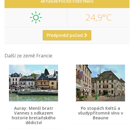
AKTUÁLNÍ POČASÍ V DESTINACI
24,9°C
Předpověď počasí
Další ze země Francie
Auray: Menší bratr
Po stopách Keltů a
Vannes s odkazem
všudypřítomné víno v
historie bretaňského
Beaune
dědictví