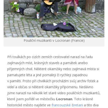
Pouliční muzikanti v Locronan (Francie)
Při toulkách po cizích zemích cestovatel narazí na řadu
zajímavých míst, krásných staveb a památek anebo
příjemných chvil. Některé okamžiky nebo zajímavá místa si
pamatujete léta a jiné pomaleji či rychleji zapadnou
v paměti. Proto při chvilkách procházím svůj archiv fotek a
videí a občas si některé okamžiky připomenu. Nedávno
jsme narazil na několik let staré video pouličních muzikantů,
které jsem pořídil ve městečku
Locronan
. Toto krásné
historické město najdete ve
francouzské Bretani
a tito dva