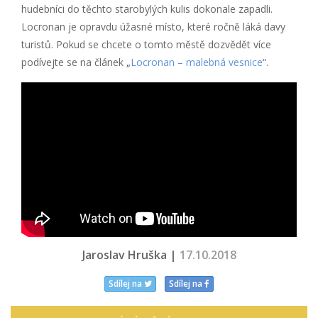
hudebníci do těchto starobylých kulis dokonale zapadli.
Locronan je opravdu úžasné místo, které ročně láká davy
turistů. Pokud se chcete o tomto městě dozvědět více
podívejte se na článek „
Locronan – malebná vesnice
“.
</div
Jaroslav Hruška |
17.10.2018
Sdílej na
Sdílej na