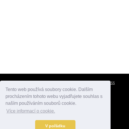
CESTOVNÍ POJIŠTĚNÍ
KONTAKTY
REKLAMA
RSS
Tento web používá soubory cookie. Dalším
procházením tohoto webu vyjadřujete souhlas s
atlasmest.cz
atlaspamatek.info
atlaszemi.info
naším používáním souborů cookie.
Více informací o cookie.
© 2005 - 2026 Desperado.cz. Všechna práva vyhrazena.
Data o počasí jsou přebírána z
OpenWeather
.
V pořádku
Kontakt:
mail@desperado.cz