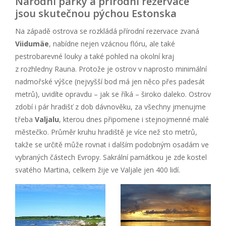
Národní parky a přírodní rezervace
jsou skutečnou pýchou Estonska
Na západě ostrova se rozkládá přírodní rezervace zvaná
Viidumäe
, nabídne nejen vzácnou flóru, ale také
pestrobarevné louky a také pohled na okolní kraj
z rozhledny Rauna. Protože je ostrov v naprosto minimální
nadmořské výšce (nejvyšší bod má jen něco přes padesát
metrů), uvidíte opravdu – jak se říká – široko daleko. Ostrov
zdobí i pár hradišť z dob dávnověku, za všechny jmenujme
třeba
Valjalu
, kterou dnes připomene i stejnojmenné malé
městečko. Průměr kruhu hradiště je více než sto metrů,
takže se určitě může rovnat i dalším podobným osadám ve
vybraných částech Evropy. Sakrální památkou je zde kostel
svatého Martina, celkem žije ve Valjale jen 400 lidí.