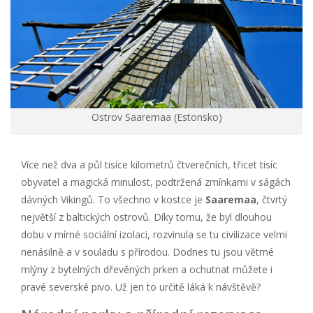
Ostrov Saaremaa (Estonsko)
Více než dva a půl tisíce kilometrů čtverečních, třicet tisíc
obyvatel a magická minulost, podtržená zmínkami v ságách
dávných Vikingů. To všechno v kostce je
Saaremaa
, čtvrtý
největší z baltických ostrovů. Díky tomu, že byl dlouhou
dobu v mírné sociální izolaci, rozvinula se tu civilizace velmi
nenásilně a v souladu s přírodou. Dodnes tu jsou větrné
mlýny z bytelných dřevěných prken a ochutnat můžete i
pravé severské pivo. Už jen to určitě láká k návštěvě?