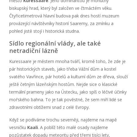
město
Kuressaare
. Jeho dominantou je mohutný
biskupský hrad, který byl založen ve čtrnáctém věku.
Čtyřicetimetrová hlavní budova pak dnes hostí muzeum
provázející návštěvníky historií Saaremy, za zmínku a
pohled jistě stojí i historická studna.
Sídlo regionální vlády, ale také
netradiční lázně
Kuressaare je městem mnoha tváří, kromě toho, že zde je
pár historických staveb, jako třeba Vážní dům a kostel
svatého Vavřince, pár hotelů a kulturní dům ze dřeva, slouží
ještě četným lázeňským hostům. Nejde sice o klasické
termální prameny jako na Ústecku, jako spíš o léčivé účinky
mořského bahna. To je tak pověstné, že sem míří lidé se
zdravotními obtížemi snad z celé Evropy.
Když se podíváme trochu severněji, najdeme na mapě
vesničku
Kaali
. A poblíž této malé osady najdeme
pozůstatek dopadu meteoritu před třemi tisíci lety,