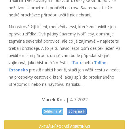
tradičním venkovským hlodavcům. Útesy se vinou po více
než dvou kilometrech pobřeží ostrova Saaremaa, takže
hezké procházce přírodou určitě nic nebrání.
Na ostrově žijí tuleni, medvědi a rysi, které zde uvidíte jen
opravdu zřídka. Dvě pětiny Saaremy tvoří lesy, dominuje
zejména severská borovice, ale co je zajímavé – najdete tu
třeba i orchideje. A to je tu navíc ještě osm desítek jezer! Až
uvidíte místní přírodu, určitě vám bude připadat stejně
zajímavá, jako historická města –
Tartu
nebo
Tallinn
.
Estonsko
prostě nabízí hodně, stačí jen vážit cestu a nedat
na prospekty cestovek, které lákají spíš do prosluněného
Středomoří nebo na návštěvu Karibiku…
Marek Kos |
4.7.2022
Sdílej na
Sdílej na
AKTUÁLNÍ POČASÍ V DESTINACI