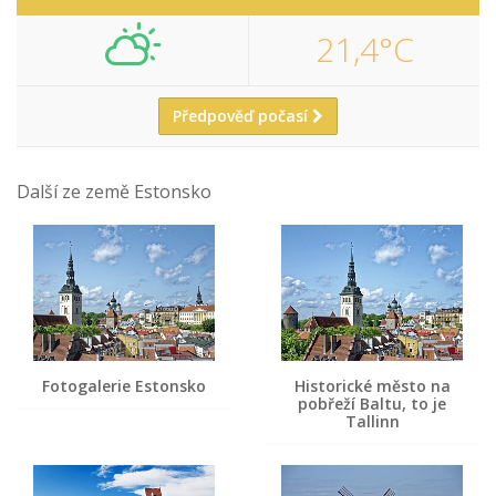
21,4°C
Předpověď počasí
Další ze země Estonsko
Fotogalerie Estonsko
Historické město na
pobřeží Baltu, to je
Tallinn