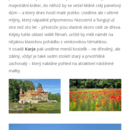
majestátní kráter, do něhož by se vešel klidně celý panelový
dům – a který dnes hostí malé jezírko. Uvidíme ale i větrné
mlýny, který nápadně připomenou Nizozemí a fungují už
více než sto let – přestože jsou vlastně skoro celé ze dřeva.
Kdyby tuhle oblast viděli filmaři, určitě by měli námět na
nějakou klasickou pohádku s venkovskou tématikou.
V osadě
Karje
pak uvidíme menší kostelík – ne dřevěný, ale
zděný, vždyť je také sedm století starý a prvotřídně
zachovalý – který nabídne pohled na atraktivní nástěnné
malby.