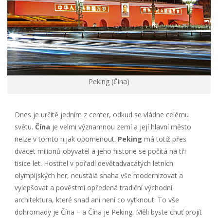
Peking (Čína)
Dnes je určitě jedním z center, odkud se vládne celému
světu.
Čína
je velmi významnou zemí a její hlavní město
nelze v tomto nijak opomenout.
Peking
má totiž přes
dvacet milionů obyvatel a jeho historie se počítá na tři
tisíce let. Hostitel v pořadí devětadvacátých letních
olympijských her, neustálá snaha vše modernizovat a
vylepšovat a pověstmi opředená tradiční východní
architektura, které snad ani není co vytknout. To vše
dohromady je Čína – a Čína je Peking. Měli byste chuť projít