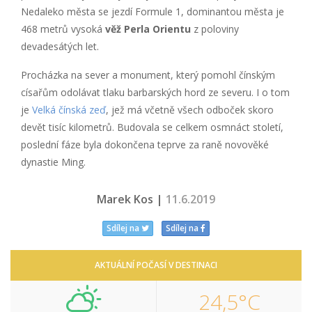
Nedaleko města se jezdí Formule 1, dominantou města je
468 metrů vysoká
věž Perla Orientu
z poloviny
devadesátých let.
Procházka na sever a monument, který pomohl čínským
císařům odolávat tlaku barbarských hord ze severu. I o tom
je
Velká čínská zeď
, jež má včetně všech odboček skoro
devět tisíc kilometrů. Budovala se celkem osmnáct století,
poslední fáze byla dokončena teprve za raně novověké
dynastie Ming.
Marek Kos |
11.6.2019
Sdílej na
Sdílej na
AKTUÁLNÍ POČASÍ V DESTINACI
24,5°C