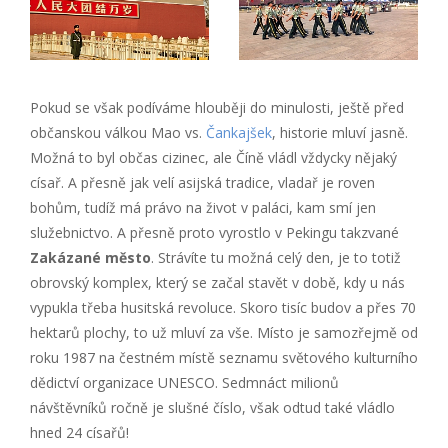
Pokud se však podíváme hlouběji do minulosti, ještě před
občanskou válkou Mao vs.
Čankajšek
, historie mluví jasně.
Možná to byl občas cizinec, ale Číně vládl vždycky nějaký
císař. A přesně jak velí asijská tradice, vladař je roven
bohům, tudíž má právo na život v paláci, kam smí jen
služebnictvo. A přesně proto vyrostlo v Pekingu takzvané
Zakázané město
. Strávíte tu možná celý den, je to totiž
obrovský komplex, který se začal stavět v době, kdy u nás
vypukla třeba husitská revoluce. Skoro tisíc budov a přes 70
hektarů plochy, to už mluví za vše. Místo je samozřejmě od
roku 1987 na čestném místě seznamu světového kulturního
dědictví organizace UNESCO. Sedmnáct milionů
návštěvníků ročně je slušné číslo, však odtud také vládlo
hned 24 císařů!