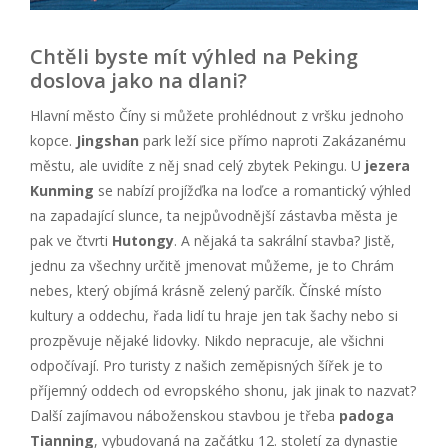
Chtěli byste mít výhled na Peking
doslova jako na dlani?
Hlavní město Číny si můžete prohlédnout z vršku jednoho
kopce.
Jingshan
park leží sice přímo naproti Zakázanému
městu, ale uvidíte z něj snad celý zbytek Pekingu. U
jezera
Kunming
se nabízí projížďka na loďce a romantický výhled
na zapadající slunce, ta nejpůvodnější zástavba města je
pak ve čtvrti
Hutongy
. A nějaká ta sakrální stavba? Jistě,
jednu za všechny určitě jmenovat můžeme, je to Chrám
nebes, který objímá krásně zelený parčík. Čínské místo
kultury a oddechu, řada lidí tu hraje jen tak šachy nebo si
prozpěvuje nějaké lidovky. Nikdo nepracuje, ale všichni
odpočívají. Pro turisty z našich zeměpisných šířek je to
příjemný oddech od evropského shonu, jak jinak to nazvat?
Další zajímavou náboženskou stavbou je třeba
padoga
Tianning
, vybudovaná na začátku 12. století za dynastie