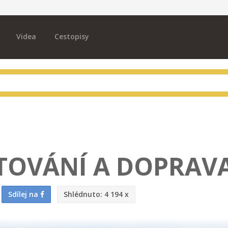
Videa
Cestopisy
YTOVÁNÍ A DOPRAV
Sdílej na
Shlédnuto:
4 194 x