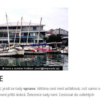
E
í, jezdí se tady
vpravo
. Většina cest není asfaltová, což samo o
ení příliš dobrá. Železnice tady není. Cestovat do odlehlých