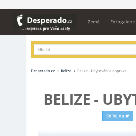
Země
Fotogalerie
Desperado.cz
Belize
Belize - Ubytování a doprava
BELIZE - UB
Sdílej na