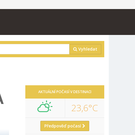
Vyhledat
A
AKTUÁLNÍ POČASÍ V DESTINACI
23,6°C
Předpověď počasí