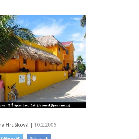
na Hrušková |
10.2.2006
Sdílej na
Sdílej na