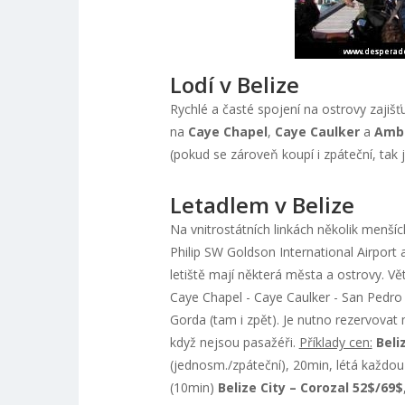
Lodí v Belize
Rychlé a časté spojení na ostrovy zajišť
na
Caye Chapel
,
Caye Caulker
a
Ambe
(pokud se zároveň koupí i zpáteční, tak 
Letadlem v Belize
Na vnitrostátních linkách několik menší
Philip SW Goldson International Airport a
letiště mají některá města a ostrovy. V
Caye Chapel - Caye Caulker - San Pedro 
Gorda (tam i zpět). Je nutno rezervovat
když nejsou pasažéři.
Příklady cen:
Beli
(jednosm./zpáteční), 20min, létá každou
(10min)
Belize City – Corozal 52$/69$