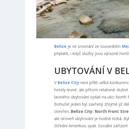
Belize
je ve srovnání ze sousedním
Me
připlatit, i když služby jsou výrazně hor
UBYTOVÁNÍ V BEL
V
Belize City
není příliš velká konkurenc
hotely levné, ale přitom relativně slušn
laciného ubytování vydali na ulici North 
Bohužel jeden byl zavřený zřejmě již del
otevřen.
Belize City: North Front St
ale úroveň ubytování je hodně nízká. Byl
Střední Amerikou spali. Sociální zařízení