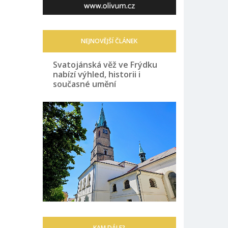
NEJNOVĚJŠÍ ČLÁNEK
Svatojánská věž ve Frýdku
nabízí výhled, historii i
současné umění
KAM DÁLE?