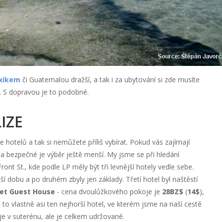
xikem
či Guatemalou dražší, a tak i za ubytování si zde musíte
ší. S dopravou je to podobné.
.
IZE
e hotelů a tak si nemůžete příliš vybírat. Pokud vás zajímají
é a bezpečné je výběr ještě menší. My jsme se při hledání
Front St., kde podle LP měly být tři levnější hotely vedle sebe.
ší dobu a po druhém zbyly jen základy. Třetí hotel byl naštěstí
reet Guest House
- cena dvoulůžkového pokoje je
28BZ$
(
14$
),
 to vlastně asi ten nejhorší hotel, ve kterém jsme na naší cestě
 je v suterénu, ale je celkem udržované.