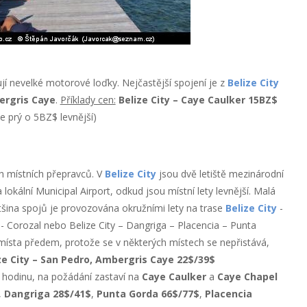
ují nevelké motorové loďky. Nejčastější spojení je z
Belize City
rgris Caye
.
Příklady cen:
Belize City – Caye Caulker 15BZ$
je prý o 5BZ$ levnější)
ch místních přepravců. V
Belize City
jsou dvě letiště mezinárodní
 lokální Municipal Airport, odkud jsou místní lety levnější. Malá
ětšina spojů je provozována okružními lety na trase
Belize City
-
- Corozal nebo Belize City – Dangriga – Placencia – Punta
 místa předem, protože se v některých místech se nepřistává,
ze City – San Pedro, Ambergris Caye 22$/39$
 hodinu, na požádání zastaví na
Caye Caulker
a
Caye Chapel
,
Dangriga 28$/41$
,
Punta Gorda 66$/77$
,
Placencia