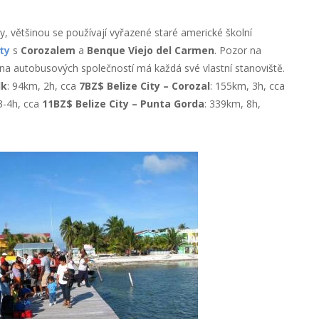
, většinou se používají vyřazené staré americké školní
ty
s
Corozalem
a
Benque Viejo del Carmen
. Pozor na
na autobusových společností má každá své vlastní stanoviště.
lk
: 94km, 2h, cca
7BZ$
Belize City – Corozal
: 155km, 3h, cca
3-4h, cca
11BZ$
Belize City – Punta Gorda
: 339km, 8h,