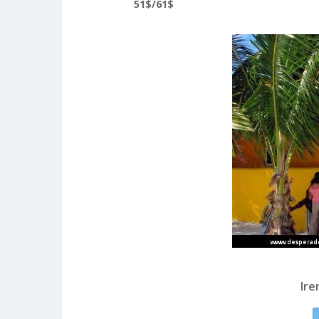
51$/61$
Ire