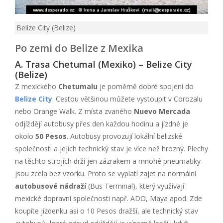
Belize City (Belize)
Po zemi do Belize z Mexika
A. Trasa Chetumal (Mexiko) – Belize City
(Belize)
Z mexického
Chetumalu
je poměrně dobré spojení do
Belize City
. Cestou většinou můžete vystoupit v Corozalu
nebo Orange Walk. Z místa zvaného
Nuevo Mercada
odjíždějí autobusy přes den každou hodinu a jízdné je
okolo
50 Pesos
. Autobusy provozují lokální belizské
společnosti a jejich technický stav je více než hrozný. Plechy
na těchto strojích drží jen zázrakem a mnohé pneumatiky
jsou zcela bez vzorku. Proto se vyplatí zajet na normální
autobusové nádraží
(Bus Terminal), který využívají
mexické dopravní společnosti např. ADO, Maya apod. Zde
koupíte jízdenku asi o 10 Pesos dražší, ale technický stav