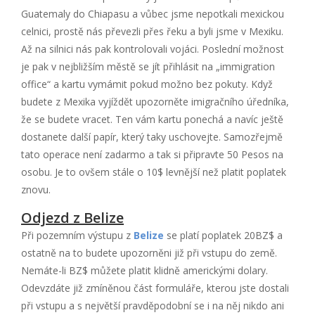
Guatemaly do Chiapasu a vůbec jsme nepotkali mexickou
celnici, prostě nás převezli přes řeku a byli jsme v Mexiku.
Až na silnici nás pak kontrolovali vojáci. Poslední možnost
je pak v nejbližším městě se jít přihlásit na „immigration
office“ a kartu vymámit pokud možno bez pokuty. Když
budete z Mexika vyjíždět upozorněte imigračního úředníka,
že se budete vracet. Ten vám kartu ponechá a navíc ještě
dostanete další papír, který taky uschovejte. Samozřejmě
tato operace není zadarmo a tak si připravte 50 Pesos na
osobu. Je to ovšem stále o 10$ levnější než platit poplatek
znovu.
Odjezd z Belize
Při pozemním výstupu z
Belize
se platí poplatek 20BZ$ a
ostatně na to budete upozorněni již při vstupu do země.
Nemáte-li BZ$ můžete platit klidně americkými dolary.
Odevzdáte již zmíněnou část formuláře, kterou jste dostali
při vstupu a s největší pravděpodobní se i na něj nikdo ani