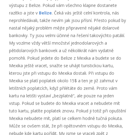
výstupu z Belize. Pokud vám všechno klapne dostanete
razítko a jste v
Belize
. Čeká vás ještě celní kontrola, nás
neprohledávali, takže nevím jak jsou přísní. Přesto pokud by
nastal nějaký problém mějte připravené nějaké dolarové
bankovky. Ty jsou velmi účinné na řešení takovýchto patálií.
My vozíme vždy větší množství jednodolarových a
pětidolarových bankovek a už několikrát nám vydatně
pomohli. Pokud jedete do Belize z Mexika a budete se do
Mexika ještě vracet, snažte se uhájit turistickou kartu,
kterou jste při vstupu do Mexika dostali. Při vstupu do
Mexika se platí poplatek okolo 15$ a ten je již zahrnut v
letištních poplatcích, když přilétáte do země. Proto vám
kartu na letišti vystaví „bezplatně“, ale pouze na jeden
vstup. Pokud se budete do Mexika vracet a nebudete mít
tuto kartu, platíte poplatek znovu. Pokud ji totiž při opuštění
Mexika nebudete mít, platí se celkem hodně tučná pokuta.
Může se ovšem stát, že při opětovném vstupu do Mexika,
nebude kde kartu pořídit. My jsme se vraceli zpět z