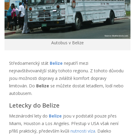
Autobus v Belize
Středoamerický stát
Belize
nepatří mezi
nejnavštěvovanější státy tohoto regionu. Z tohoto důvodu
jsou možnosti dopravy a zvláště komfort dopravy
limitován. Do
Belize
se můžete dostat letadlem, lodí nebo
autobusem.
Letecky do Belize
Mezinárodní lety do
Belize
jsou v podstatě pouze přes
Miami, Houston a Los Angeles. Přestup v USA však není
příliš praktický, především kvůli
nutnosti víza
. Daleko