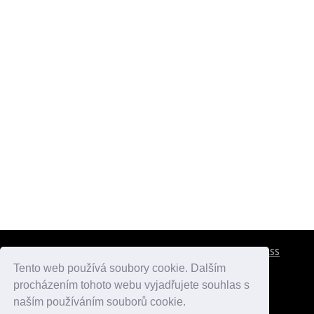
CESTOVNÍ POJIŠTĚNÍ
KONTAKTY
REKLAMA
RSS
Tento web používá soubory cookie. Dalším
procházením tohoto webu vyjadřujete souhlas s
atlasmest.cz
atlaspamatek.info
atlaszemi.info
naším používáním souborů cookie.