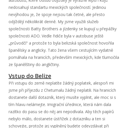
autobusů, které odsud odjíždějí je výrazně lepší i když
nedosahují standartu mexických společností. Jedinou
nevýhodou je, že spoje nejsou tak četné, ale přesto
odjíždějí několikrát denně. My jsme využili služeb
společnosti Batty Brothers a jízdenky se kupují u přepážky
společnosti ADO. Vedle řidiče byla v autobuse ještě
„průvodčí“ a protože to byla belizská společnost hovořila
španělsky a anglicky. Tato žena všem cestujícím vydatně
pomáhala na hranicích, především mexických, kde tlumočila
ze španělštiny do angličtiny.
Vstup do Belize
Při vstupu do země neplatíte žádný poplatek, alespoň mi
jsme při příjezdu z Chetumalu žádný neplatili. Na hranicích
dostanete další dotazník, který musíte vyplnit, ale moc si s
tím hlavu nelámejte. Imigrační úřednice, která nám dala
razítko do pasu se do něj ani nepodívala. Aby těch papírů
nebylo málo, dostanete ústřižek z dotazníku a ten si
schovejte, protože jej vyplněný budete odevzdávat při