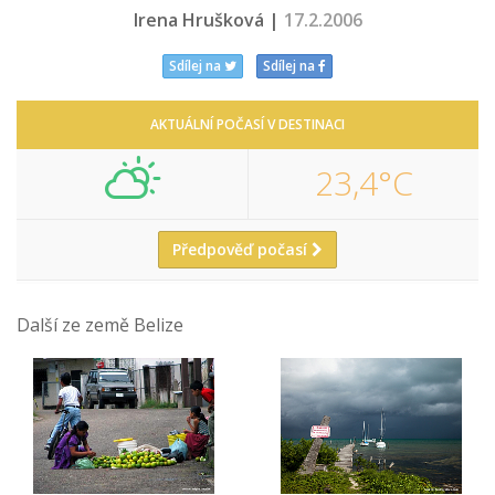
Irena Hrušková |
17.2.2006
Sdílej na
Sdílej na
AKTUÁLNÍ POČASÍ V DESTINACI
23,4°C
Předpověď počasí
Další ze země Belize