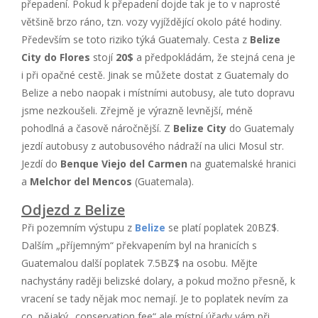
přepadení. Pokud k přepadení dojde tak je to v naprosté
většině brzo ráno, tzn. vozy vyjíždějící okolo páté hodiny.
Především se toto riziko týká Guatemaly. Cesta z
Belize
City do Flores
stojí
20$
a předpokládám, že stejná cena je
i při opačné cestě. Jinak se můžete dostat z Guatemaly do
Belize a nebo naopak i místními autobusy, ale tuto dopravu
jsme nezkoušeli. Zřejmě je výrazně levnější, méně
pohodlná a časově náročnější. Z
Belize City
do Guatemaly
jezdí autobusy z autobusového nádraží na ulici Mosul str.
Jezdí do
Benque Viejo del Carmen
na guatemalské hranici
a
Melchor del Mencos
(Guatemala).
Odjezd z Belize
Při pozemním výstupu z
Belize
se platí poplatek 20BZ$.
Dalším „příjemným“ překvapením byl na hranicích s
Guatemalou další poplatek 7.5BZ$ na osobu. Mějte
nachystány raději belizské dolary, a pokud možno přesně, k
vracení se tady nějak moc nemají. Je to poplatek nevím za
co, nějaký „conservation fee“ ale místní úřady vám při