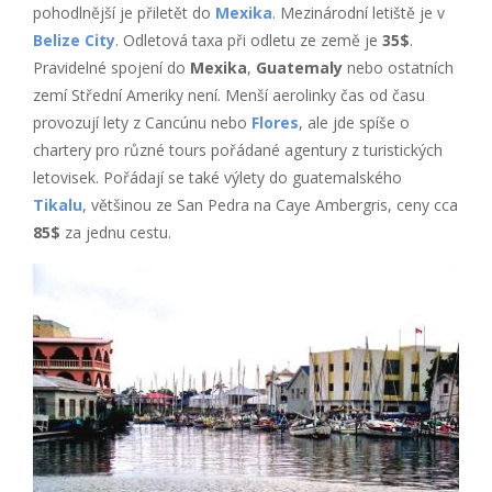
pohodlnější je přiletět do
Mexika
. Mezinárodní letiště je v
Belize City
. Odletová taxa při odletu ze země je
35$
.
Pravidelné spojení do
Mexika
,
Guatemaly
nebo ostatních
zemí Střední Ameriky není. Menší aerolinky čas od času
provozují lety z Cancúnu nebo
Flores
, ale jde spíše o
chartery pro různé tours pořádané agentury z turistických
letovisek. Pořádají se také výlety do guatemalského
Tikalu
, většinou ze San Pedra na Caye Ambergris, ceny cca
85$
za jednu cestu.