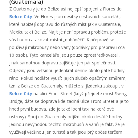
(Guatemala)
Z Guatemaly je do Belize asi nejlepší spojení z Flores do
Belize City
. Ve Flores jsou desítky cestovních kanceláří,
které nabízejí dopravu do různých míst jak v Guatemale,
Mexiku tak i Belize. Najít je není opravdu problém, protože
vás budou atakovat místní „naháněči“. K přepravě se
používají mikrobusy nebo vany (dodávky pro přepravu cca
10 osob). Tyto kanceláře jsou pouze zprostředkovateli,
jinak samotnou dopravu zajišťuje jen pár společností.
Odjezdy jsou většinou jedenkrát denně okolo páté hodiny
ráno. Pokud hodláte využít jejich služeb opačným směrem,
tzn. z Belize do Guatemaly, můžete si jízdenku zakoupit v
Belize City
na ulici Front Street (když přejdete most Swing
Bridge, dáte se doprava kde začíná ulice Front Street a je to
hned první budova, zde je také lodní taxi na korálové
ostrovy). Spoj do Guatemaly odjíždí okolo desáté hodiny.
Jedinou nevýhodou těchto mikrobusů a vanů je fakt, že je
využívají většinou jen turisté a tak jsou prý občas terčem