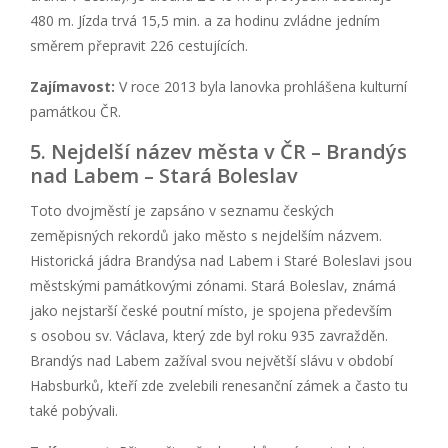
480 m. Jízda trvá 15,5 min. a za hodinu zvládne jedním
směrem přepravit 226 cestujících.
Zajímavost:
V roce 2013 byla lanovka prohlášena kulturní
památkou ČR.
5. Nejdelší název města v ČR – Brandýs
nad Labem – Stará Boleslav
Toto dvojměstí je zapsáno v seznamu českých
zeměpisných rekordů jako město s nejdelším názvem.
Historická jádra Brandýsa nad Labem i Staré Boleslavi jsou
městskými památkovými zónami. Stará Boleslav, známá
jako nejstarší české poutní místo, je spojena především
s osobou sv. Václava, který zde byl roku 935 zavražděn.
Brandýs nad Labem zažíval svou největší slávu v období
Habsburků, kteří zde zvelebili renesanční zámek a často tu
také pobývali.