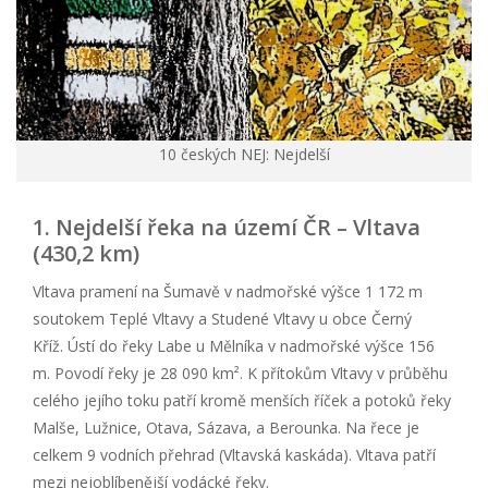
10 českých NEJ: Nejdelší
1. Nejdelší řeka na území ČR – Vltava
(430,2 km)
Vltava pramení na Šumavě v nadmořské výšce 1 172 m
soutokem Teplé Vltavy a Studené Vltavy u obce Černý
Kříž. Ústí do řeky Labe u Mělníka v nadmořské výšce 156
m. Povodí řeky je 28 090 km². K přítokům Vltavy v průběhu
celého jejího toku patří kromě menších říček a potoků řeky
Malše, Lužnice, Otava, Sázava, a Berounka. Na řece je
celkem 9 vodních přehrad (Vltavská kaskáda). Vltava patří
mezi nejoblíbenější vodácké řeky.