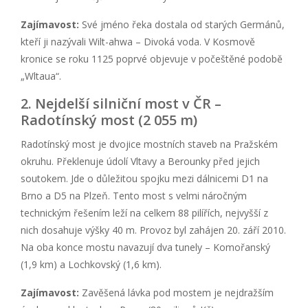
Zajímavost:
Své jméno řeka dostala od starých Germánů,
kteří ji nazývali Wilt-ahwa – Divoká voda. V Kosmově
kronice se roku 1125 poprvé objevuje v počeštěné podobě
„Wltaua“.
2. Nejdelší silniční most v ČR –
Radotínský most (2 055 m)
Radotínský most je dvojice mostních staveb na Pražském
okruhu. Překlenuje údolí Vltavy a Berounky před jejich
soutokem. Jde o důležitou spojku mezi dálnicemi D1 na
Brno a D5 na Plzeň. Tento most s velmi náročným
technickým řešením leží na celkem 88 pilířích, nejvyšší z
nich dosahuje výšky 40 m. Provoz byl zahájen 20. září 2010.
Na oba konce mostu navazují dva tunely – Komořanský
(1,9 km) a Lochkovský (1,6 km).
Zajímavost:
Zavěšená lávka pod mostem je nejdražším