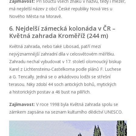
Zajímavost:
Při součtu všech znaků v názvu, tedy i mezer,
má nejdelší název z obcí České republiky Nová Ves u
Nového Města na Moravě.
6. Nejdelší zámecká kolonáda v ČR –
Květná zahrada Kroměříž (244 m)
Květná zahrada, nebo také Libosad, patří mezi
nejvýznamnější zahradní díla v celosvětovém měřítku.
Zahradu nechal vybudovat v 17. století olomoucký biskup
Karel z Lichtensteinu-Castelkorna podle plánů F. Luchese
a G. Tencally. Jedná se o arkádovou lodžii se střešní
terasou. Niky zdobí 44 soch antických bohů, mytických
a historických postav a 46 bust na pilířích.
Zajímavost:
V roce 1998 byla Květná zahrada spolu se
zámkem zapsána na seznam kulturního dědictví UNESCO.