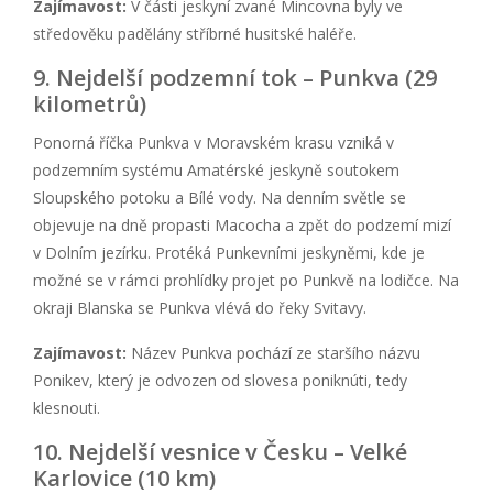
Zajímavost:
V části jeskyní zvané Mincovna byly ve
středověku padělány stříbrné husitské haléře.
9. Nejdelší podzemní tok – Punkva (29
kilometrů)
Ponorná říčka Punkva v Moravském krasu vzniká v
podzemním systému Amatérské jeskyně soutokem
Sloupského potoku a Bílé vody. Na denním světle se
objevuje na dně propasti Macocha a zpět do podzemí mizí
v Dolním jezírku. Protéká Punkevními jeskyněmi, kde je
možné se v rámci prohlídky projet po Punkvě na lodičce. Na
okraji Blanska se Punkva vlévá do řeky Svitavy.
Zajímavost:
Název Punkva pochází ze staršího názvu
Ponikev, který je odvozen od slovesa poniknúti, tedy
klesnouti.
10. Nejdelší vesnice v Česku – Velké
Karlovice (10 km)