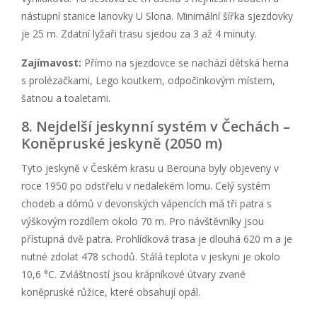
nástupní stanice lanovky U Slona. Minimální šířka sjezdovky
je 25 m. Zdatní lyžaři trasu sjedou za 3 až 4 minuty.
Zajímavost:
Přímo na sjezdovce se nachází dětská herna
s prolézačkami, Lego koutkem, odpočinkovým místem,
šatnou a toaletami.
8. Nejdelší jeskynní systém v Čechách –
Koněpruské jeskyně (2050 m)
Tyto jeskyně v Českém krasu u Berouna byly objeveny v
roce 1950 po odstřelu v nedalekém lomu. Celý systém
chodeb a dómů v devonských vápencích má tři patra s
výškovým rozdílem okolo 70 m. Pro návštěvníky jsou
přístupná dvě patra. Prohlídková trasa je dlouhá 620 m a je
nutné zdolat 478 schodů. Stálá teplota v jeskyni je okolo
10,6 °C. Zvláštností jsou krápníkové útvary zvané
koněpruské růžice, které obsahují opál.