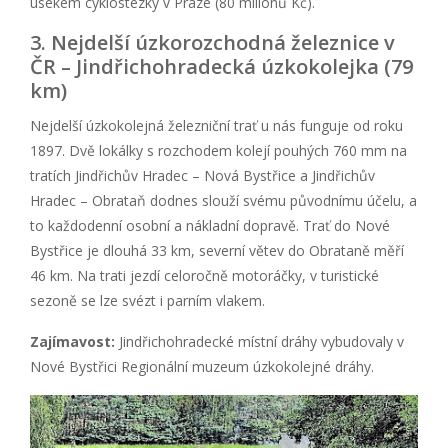
úsekem cyklostezky v Praze (80 milionů Kč).
3. Nejdelší úzkorozchodná železnice v
ČR – Jindřichohradecká úzkokolejka (79
km)
Nejdelší úzkokolejná železniční trať u nás funguje od roku
1897. Dvě lokálky s rozchodem kolejí pouhých 760 mm na
tratích Jindřichův Hradec – Nová Bystřice a Jindřichův
Hradec – Obrataň dodnes slouží svému původnímu účelu, a
to každodenní osobní a nákladní dopravě. Trať do Nové
Bystřice je dlouhá 33 km, severní větev do Obrataně měří
46 km. Na trati jezdí celoročně motoráčky, v turistické
sezoně se lze svézt i parním vlakem.
Zajímavost:
Jindřichohradecké místní dráhy vybudovaly v
Nové Bystřici Regionální muzeum úzkokolejné dráhy.