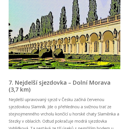
7. Nejdelší sjezdovka – Dolní Morava
(3,7 km)
Nejdelší upravovaný sjezd v Česku začíná červenou
sjezdovkou Slamník. Jde o přehlednou a svižnou trať ze
stejnojmenného vrcholu končící u horské chaty Slaměnka a
Stezky v oblacích. Odtud pokračuje modrá sjezdovka
Vyhlídková. Ta sestává ze tří úseků s nejnižším bodem u