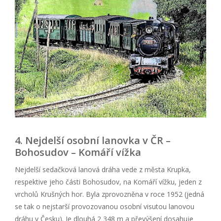
4. Nejdelší osobní lanovka v ČR –
Bohosudov – Komáří vížka
Nejdelší sedačková lanová dráha vede z města Krupka,
respektive jeho části Bohosudov, na Komáří vížku, jeden z
vrcholů Krušných hor. Byla zprovozněna v roce 1952 (jedná
se tak o nejstarší provozovanou osobní visutou lanovou
dráhu v Česku). Je dlouhá 2 348 m a převýšení dosahuje