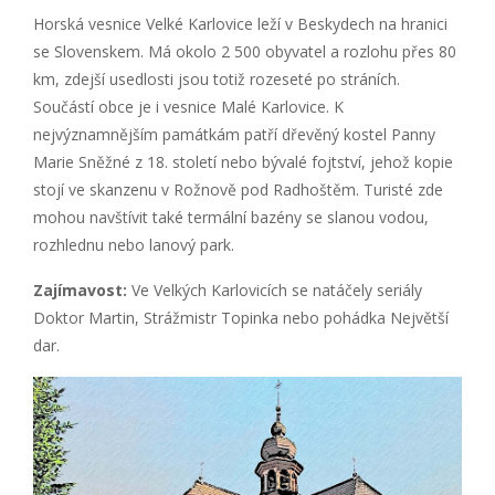
Horská vesnice Velké Karlovice leží v Beskydech na hranici
se Slovenskem. Má okolo 2 500 obyvatel a rozlohu přes 80
km, zdejší usedlosti jsou totiž rozeseté po stráních.
Součástí obce je i vesnice Malé Karlovice. K
nejvýznamnějším památkám patří dřevěný kostel Panny
Marie Sněžné z 18. století nebo bývalé fojtství, jehož kopie
stojí ve skanzenu v Rožnově pod Radhoštěm. Turisté zde
mohou navštívit také termální bazény se slanou vodou,
rozhlednu nebo lanový park.
Zajímavost:
Ve Velkých Karlovicích se natáčely seriály
Doktor Martin, Strážmistr Topinka nebo pohádka Největší
dar.