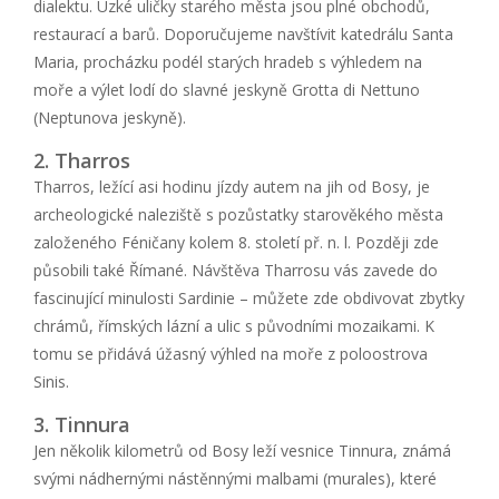
dialektu. Úzké uličky starého města jsou plné obchodů,
restaurací a barů. Doporučujeme navštívit katedrálu Santa
Maria, procházku podél starých hradeb s výhledem na
moře a výlet lodí do slavné jeskyně Grotta di Nettuno
(Neptunova jeskyně).
2. Tharros
Tharros, ležící asi hodinu jízdy autem na jih od Bosy, je
archeologické naleziště s pozůstatky starověkého města
založeného Féničany kolem 8. století př. n. l. Později zde
působili také Římané. Návštěva Tharrosu vás zavede do
fascinující minulosti Sardinie – můžete zde obdivovat zbytky
chrámů, římských lázní a ulic s původními mozaikami. K
tomu se přidává úžasný výhled na moře z poloostrova
Sinis.
3. Tinnura
Jen několik kilometrů od Bosy leží vesnice Tinnura, známá
svými nádhernými nástěnnými malbami (murales), které