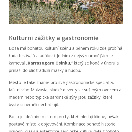
Kulturní zážitky a gastronomie
Bosa má bohatou kulturní scénu a během roku zde probíhá
řada festivalů a událostí. Jedním z nejvýznamnějších je
karneval „
Karrasegare Osinku
,“ který se koná v únoru a
přináší do ulic tradiční masky a hudbu.
Město je také známé pro své gastronomické speciality.
Místní víno Malvasia, sladké dezerty se sušeným ovocem a
medem nebo typické sardinské sýry jsou zážitky, které
byste si neměli nechat ujít.
Bosa je ideálním místem pro ty, kteří hledají klidné, avšak
poutavé místo k objevování. Kombinace bohaté historie,
přírodní krásy a autentické sardinské kultury dělá z tohoto