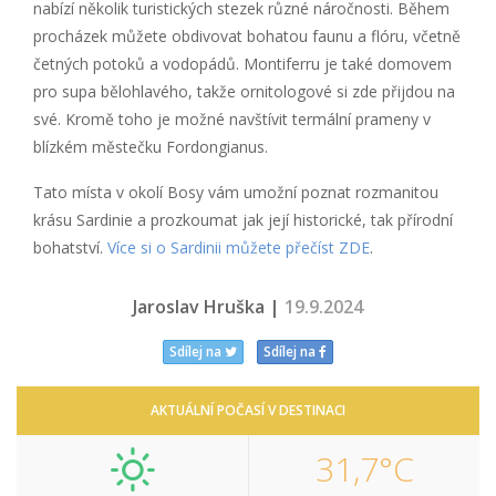
nabízí několik turistických stezek různé náročnosti. Během
procházek můžete obdivovat bohatou faunu a flóru, včetně
četných potoků a vodopádů. Montiferru je také domovem
pro supa bělohlavého, takže ornitologové si zde přijdou na
své. Kromě toho je možné navštívit termální prameny v
blízkém městečku Fordongianus.
Tato místa v okolí Bosy vám umožní poznat rozmanitou
krásu Sardinie a prozkoumat jak její historické, tak přírodní
bohatství.
Více si o Sardinii můžete přečíst ZDE
.
Jaroslav Hruška |
19.9.2024
Sdílej na
Sdílej na
AKTUÁLNÍ POČASÍ V DESTINACI
31,7°C