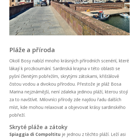
Pláže a příroda
Okolí Bosy nabízí mnoho krásných přírodních scenérií, které
lákají k prozkoumání. Sardinská krajina v této oblasti se
pyšní členitým pobřežím, skrytými zátokami, křišťálově
čistou vodou a divokou přírodou. Přestože je pláž Bosa
Marina nejznámější, není zdaleka jedinou pláží, kterou stojí
za to navštívit. Milovníci přírody zde najdou řadu dalších
míst, kde mohou relaxovat a objevovat krásy sardinského
pobřeží.
Skryté pláže a zátoky
Spiaggia di Compoltitu
je jednou z těchto pláží. Leží asi