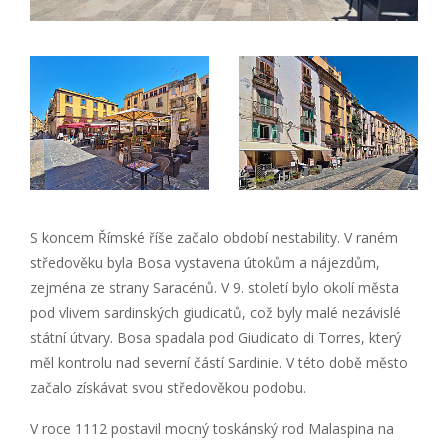
S koncem Římské říše začalo období nestability. V raném
středověku byla Bosa vystavena útokům a nájezdům,
zejména ze strany Saracénů. V 9. století bylo okolí města
pod vlivem sardinských giudicatů, což byly malé nezávislé
státní útvary. Bosa spadala pod Giudicato di Torres, který
měl kontrolu nad severní částí Sardinie. V této době město
začalo získávat svou středověkou podobu.
V roce 1112 postavil mocný toskánský rod Malaspina na