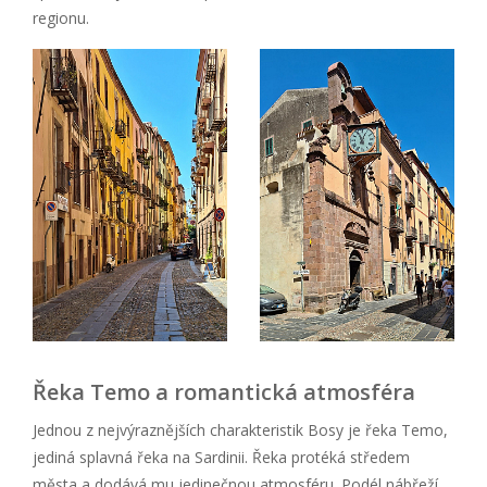
regionu.
Řeka Temo a romantická atmosféra
Jednou z nejvýraznějších charakteristik Bosy je řeka Temo,
jediná splavná řeka na Sardinii. Řeka protéká středem
města a dodává mu jedinečnou atmosféru. Podél nábřeží