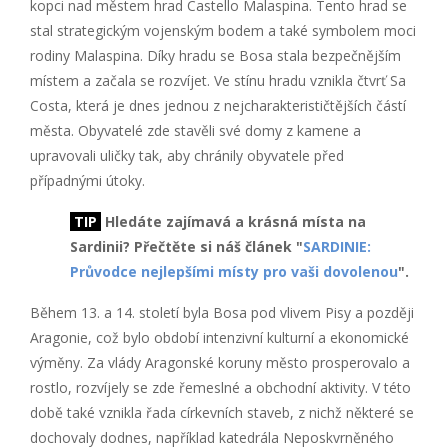
kopci nad městem hrad Castello Malaspina. Tento hrad se
stal strategickým vojenským bodem a také symbolem moci
rodiny Malaspina. Díky hradu se Bosa stala bezpečnějším
místem a začala se rozvíjet. Ve stínu hradu vznikla čtvrť Sa
Costa, která je dnes jednou z nejcharakterističtějších částí
města. Obyvatelé zde stavěli své domy z kamene a
upravovali uličky tak, aby chránily obyvatele před
případnými útoky.
TIP
Hledáte zajímavá a krásná místa na
Sardinii? Přečtěte si náš článek "
SARDINIE:
Průvodce nejlepšími místy pro vaši dovolenou
".
Během 13. a 14. století byla Bosa pod vlivem Pisy a později
Aragonie, což bylo období intenzivní kulturní a ekonomické
výměny. Za vlády Aragonské koruny město prosperovalo a
rostlo, rozvíjely se zde řemeslné a obchodní aktivity. V této
době také vznikla řada církevních staveb, z nichž některé se
dochovaly dodnes, například katedrála Neposkvrněného