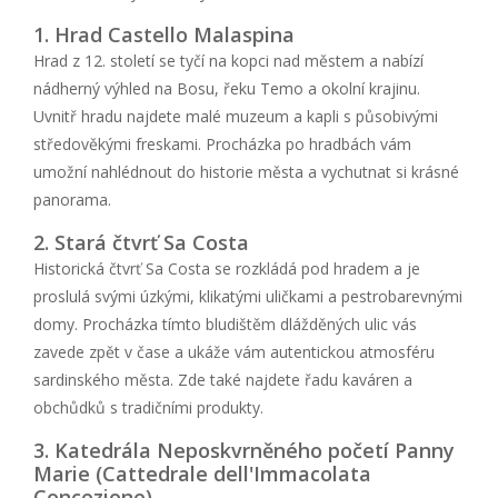
1. Hrad Castello Malaspina
Hrad z 12. století se tyčí na kopci nad městem a nabízí
nádherný výhled na Bosu, řeku Temo a okolní krajinu.
Uvnitř hradu najdete malé muzeum a kapli s působivými
středověkými freskami. Procházka po hradbách vám
umožní nahlédnout do historie města a vychutnat si krásné
panorama.
2. Stará čtvrť Sa Costa
Historická čtvrť Sa Costa se rozkládá pod hradem a je
proslulá svými úzkými, klikatými uličkami a pestrobarevnými
domy. Procházka tímto bludištěm dlážděných ulic vás
zavede zpět v čase a ukáže vám autentickou atmosféru
sardinského města. Zde také najdete řadu kaváren a
obchůdků s tradičními produkty.
3. Katedrála Neposkvrněného početí Panny
Marie (Cattedrale dell'Immacolata
Concezione)