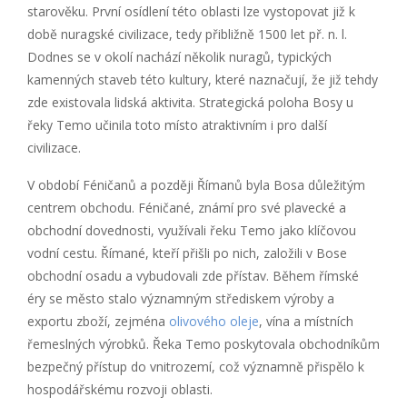
starověku. První osídlení této oblasti lze vystopovat již k
době nuragské civilizace, tedy přibližně 1500 let př. n. l.
Dodnes se v okolí nachází několik nuragů, typických
kamenných staveb této kultury, které naznačují, že již tehdy
zde existovala lidská aktivita. Strategická poloha Bosy u
řeky Temo učinila toto místo atraktivním i pro další
civilizace.
V období Féničanů a později Římanů byla Bosa důležitým
centrem obchodu. Féničané, známí pro své plavecké a
obchodní dovednosti, využívali řeku Temo jako klíčovou
vodní cestu. Římané, kteří přišli po nich, založili v Bose
obchodní osadu a vybudovali zde přístav. Během římské
éry se město stalo významným střediskem výroby a
exportu zboží, zejména
olivového oleje
, vína a místních
řemeslných výrobků. Řeka Temo poskytovala obchodníkům
bezpečný přístup do vnitrozemí, což významně přispělo k
hospodářskému rozvoji oblasti.