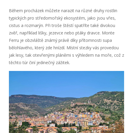
Během procházek můžete narazit na různé druhy rostlin
typických pro středomořský ekosystém, jako jsou vřes,
cistus a rozmarýn. Při troše štěstí spatříte také divokou
zvěř, například lišky, jezevce nebo ptáky dravce. Monte
Ferru je obzvláště známý právě díky přítomnosti supa
bělohlavého, který zde hnízdí. Místní stezky vás provedou
jak lesy, tak otevřenými pláněmi s výhledem na moře, což z
těchto túr činí jedinečný zážitek.