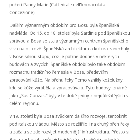
početí Panny Marie (Cattedrale dell'Immacolata
Concezione).
Dalším významným obdobím pro Bosu byla španělská
nadvláda. Od 15. do 18. století byla Sardinie pod španělskou
správou a Bosa se stala významným centrem španělského
vlivu na ostrově. Španělská architektura a kultura zanechaly
v Bose silnou stopu, což je patrné dodnes v některých
budovách a zvycích. Španělské období bylo také obdobím
rozmachu tradičního řemesla v Bose, především
zpracování kůže. Na břehu řeky Temo vznikly koželužny,
kde se kůže vyráběla a zpracovávala. Tyto budovy, známé
jako „Sas Conzas,“ byly v té době jedny z nejdůležitějších v
celém regionu.
V 19. století byla Bosa svědkem dalšího rozvoje, tentokrát
pod italskou vládou. Město se rozšířilo i na druhý břeh řeky
a začala se zde rozvíjet modernější infrastruktura. Přesto si
Bosa zachovala svůj historický ráz a tradiční sardinský