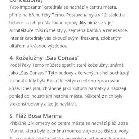
Tato impozantní katedrála se nachází v centru města,
přímo na břehu řeky Temo. Postavena byla v 12. století a
během staletí prošla řadou úprav, díky nimž se v její
architektuře mísí různé styly, zejména baroko a renesance.
Interiér katedrály vás okouzlí svými freskami, zdobeným
oltářem a krásnou výzdobou.
4. Koželužny „Sas Conzas”
Podél řeky Temo můžete spatřit staré koželužny, známé
jako „Sas Conzas.” Tyto budovy z červených cihel pocházejí
z období, kdy byla Bosa důležitým centrem zpracování
kůže. Dnes jsou chráněné jako kulturní památky a nabízejí
pohled do industriální historie města. Některé z nich byly
zrekonstruovány a lze je navštívit.
5. Pláž Bosa Marina
Přibližně 2 kilometry od centra města se nachází pláž Bosa
Marina, která byla oceněna modrou vlajkou za čistotu vody.
Tato dlouhá, písečná pláž s pozvolným vstupem do moře