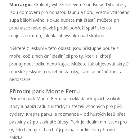
Marrargiu
, skalnatý výběžek severně od Bosy. Tyto útesy
jsou domovem pro bohatou faunu a flóru, včetně vzácného
supa bělohlavého. Pokud budete mít štěstí, můžete při
procházce nebo plavbě podél pobřeží spatřit tento
majestátní druh, jak plachtí vysoko nad skalami.
Některé z jeskyní v této oblasti jsou přístupné pouze z
moře, což z nich činí ideální cíl pro ty, kteří si chtějí
pronajmout loďku nebo kajak. Můžete tak objevovat skryté
mořské jeskyně a malebné zátoky, kam se běžně turista
nedostane.
Přírodní park Monte Ferru
Přírodní park Monte Ferru se rozkládá v kopcích v okolí
Bosy a nabízí řadu turistických stezek vhodných pro pěší i
cyklisty. Krajina parku je rozmanitá – od hustých lesů přes
pastviny až po skalnaté útesy. Park je ideálním místem pro
ty, kdo hledají klid a chtějí poznat sardinskou přírodu
zblízka.