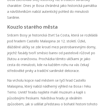
charakter. Dnes je Bosa chráněná jako historická památka
a návštěvníkům nabízí autentický pohled do minulosti
Sardinie.
Kouzlo starého města
Srdcem Bosy je historická čtvrť Sa Costa, která se rozkládá
pod hradem Castello Malaspina ze 12. století. Úzké,
dlážděné uličky se zde kroutí mezi pestrobarevnými domy,
jejichž fasády tvoří směsici barev od pastelově růžové po
žlutou a oranžovou. Procházka těmito uličkami je jako
cesta do minulosti, kde na každém rohu na vás čekají
středověké prvky a tradiční sardinské dekorace.
Na vrcholu kopce nad městem se tyčí hrad Castello
Malaspina, který nabízí nádherný výhled na Bosa i řeku
Temo. Uvnitř hradu najdete malé muzeum a kapli s
působivými freskami. Návštěva hradu je ideálním
způsobem, jak si udělat představu o bohaté historii tohoto