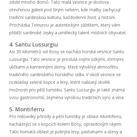
zdobí mnoho domů. Tato malá vesnice je doslova
otevřenou galerií pod širým nebem, kde malby zachycují
tradiční sardinskou kulturu, každodenní život a historii.
Procházka Tinnurou je autentickým zážitkem, který vám
přiblíží sardinské zvyky a umělecký talent místních obyvatel.
4. Santu Lussurgiu
Asi 30 kilometrů od Bosy se nachází horská vesnice Santu
Lussurgiu. Tato vesnice je proslulá svými úzkými, strmými
uličkami a kamennými domy, které vytvářejí atmosféru
tradičního sardinského horského sídla. V okolí vesnice se
rozkládají zelené kopce a lesy, které nabízejí skvělé
možnosti pro pěší turistiku. Santu Lussurgiu je také známá
svou gastronomií, zejména výrobou tradičních sýrů a vína.
5. Montiferru
Pro milovníky přírody a pěší turistiky je oblast Montiferru,
nacházející se v kopcích kolem Bosy, opravdovým rájem.
Tato hornatá oblast je pokrytá lesy, pastvinami a útesy a