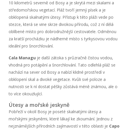
10 kilometrů severně od Bosy a je skrytá mezi skalami a
středomořskou vegetací. Pláž tvoří jemný písek a je
obklopená skalnatými útesy. Přístup k této pláži vede po
stezce, která se vine skrze divokou přírodu, což z ní dělá
oblíbené místo pro dobrodružnější cestovatele. Odměnou
za kratší procházku je nádherné místo s tyrkysovou vodou
ideální pro šnorchlování.
Cala Managu
je další zátoka s průzračně čistou vodou,
vhodná pro potápění a šnorchlování. Tato odlehlá pláž se
nachází na sever od Bosy a nabízí klidné prostředí v
obklopení skal a divoké vegetace. Kvůli své poloze a
nutnosti se k ní dostat pěšky zůstává méně známou, ale o
to více okouzlující.
Útesy a mořské jeskyně
Pobřeží v okolí Bosy je poseté skalnatými útesy a
mořskými jeskyněmi, které lákají ke zkoumání. Jednou z
nejznámějších přírodních zajímavostí v této oblasti je
Capo