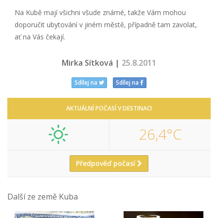
Na Kubě mají všichni všude známé, takže Vám mohou
doporučit ubytování v jiném městě, případně tam zavolat,
ať na Vás čekají.
Mirka Sítková |
25.8.2011
Sdílej na
Sdílej na
AKTUÁLNÍ POČASÍ V DESTINACI
26,4°C
Předpověď počasí
Další ze země Kuba