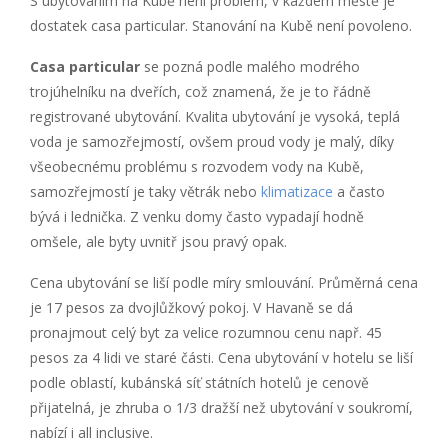
S ubytováním na Kubě není problém, v každém městě je
dostatek casa particular. Stanování na Kubě není povoleno.
Casa particular
se pozná podle malého modrého
trojúhelníku na dveřích, což znamená, že je to řádně
registrované ubytování. Kvalita ubytování je vysoká, teplá
voda je samozřejmostí, ovšem proud vody je malý, díky
všeobecnému problému s rozvodem vody na Kubě,
samozřejmostí je taky větrák nebo
klimatizace
a často
bývá i lednička. Z venku domy často vypadají hodně
omšele, ale byty uvnitř jsou pravý opak.
Cena ubytování se liší podle míry smlouvání. Průměrná cena
je 17 pesos za dvojlůžkový pokoj. V Havaně se dá
pronajmout celý byt za velice rozumnou cenu např. 45
pesos za 4 lidi ve staré části. Cena ubytování v hotelu se liší
podle oblastí, kubánská síť státních hotelů je cenově
přijatelná, je zhruba o 1/3 dražší než ubytování v soukromí,
nabízí i all inclusive.