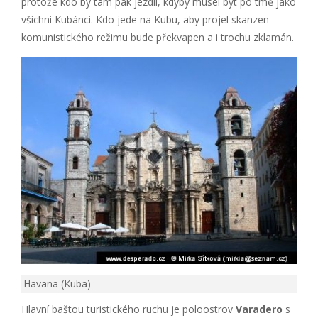
protože kdo by tam pak jezdil, kdyby musel být po tmě jako
všichni Kubánci. Kdo jede na Kubu, aby projel skanzen
komunistického režimu bude překvapen a i trochu zklamán.
Havana (Kuba)
Hlavní baštou turistického ruchu je poloostrov
Varadero
s