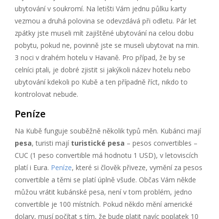
ubytování v soukromí. Na letišti Vám jednu půlku karty
vezmou a druhá polovina se odevzdává při odletu. Pár let
zpátky jste museli mít zajištěné ubytování na celou dobu
pobytu, pokud ne, povinně jste se museli ubytovat na min.
3 noci v drahém hotelu v Havaně. Pro případ, že by se
celníci ptali, je dobré zjistit si jakýkoli název hotelu nebo
ubytování kdekoli po Kubě a ten případně říct, nikdo to
kontrolovat nebude.
Peníze
Na Kubě funguje souběžně několik typů měn. Kubánci mají
pesa
, turisti mají
turistické pesa
– pesos convertibles –
CUC (1 peso convertible má hodnotu 1 USD), v letoviscích
platí i Eura.
Peníze
, které si člověk přiveze, vymění za pesos
convertible a těmi se platí úplně všude. Občas Vám někde
můžou vrátit kubánské pesa, není v tom problém, jedno
convertible je 100 místních. Pokud někdo mění americké
dolary, musí počítat s tím, že bude platit navíc poplatek 10