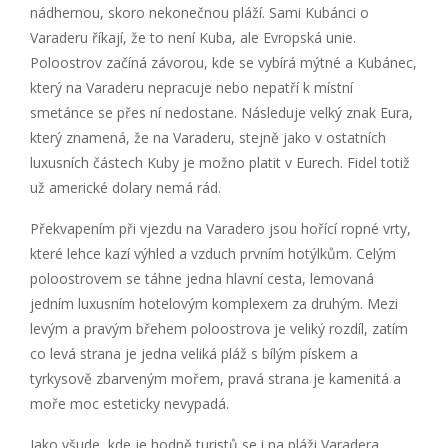
nádhernou, skoro nekonečnou pláží. Sami Kubánci o
Varaderu říkají, že to není Kuba, ale Evropská unie.
Poloostrov začíná závorou, kde se vybírá mýtné a Kubánec,
který na Varaderu nepracuje nebo nepatří k místní
smetánce se přes ní nedostane. Následuje velký znak Eura,
který znamená, že na Varaderu, stejně jako v ostatních
luxusních částech Kuby je možno platit v Eurech. Fidel totiž
už americké dolary nemá rád.
Překvapením při vjezdu na Varadero jsou hořící ropné vrty,
které lehce kazí výhled a vzduch prvním hotýlkům. Celým
poloostrovem se táhne jedna hlavní cesta, lemovaná
jedním luxusním hotelovým komplexem za druhým. Mezi
levým a pravým břehem poloostrova je veliký rozdíl, zatím
co levá strana je jedna veliká pláž s bílým pískem a
tyrkysově zbarveným mořem, pravá strana je kamenitá a
moře moc esteticky nevypadá.
Jako všude, kde je hodně turistů se i na pláži Varadera