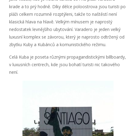
krade a to prý hodně. Díky délce poloostrova jsou turisti po
pláži celkem rozumně rozptýleni, takže to naštěstí není
klasická hlava na hlavě. Velkým mínusem je naprostý
nedostatek levnějšího ubytování. Varadero je jeden velký
luxusní komplex se závorou, který je naprosto odtržený od
zbytku Kuby a Kubánců a komunistického režimu.
Celá Kuba je poseta různými propagandistickými billboardy,
v luxusních centrech, kde jsou bohatí turisti nic takového
není.