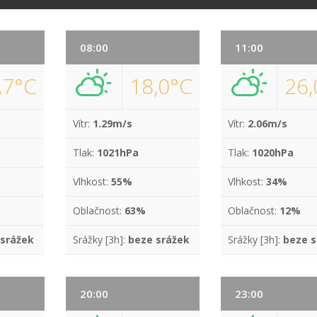
08:00
11:00
,7°C
18,0°C
26,
Vítr:
1.29m/s
Vítr:
2.06m/s
Tlak:
1021hPa
Tlak:
1020hPa
Vlhkost:
55%
Vlhkost:
34%
Oblačnost:
63%
Oblačnost:
12%
 srážek
Srážky [3h]:
beze srážek
Srážky [3h]:
beze s
20:00
23:00