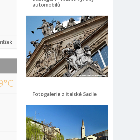
automobilů
rážek
9°C
Fotogalerie z italské Sacile