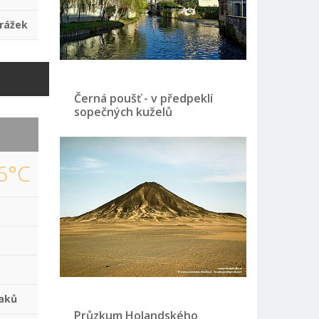
rážek
Černá poušť - v předpeklí
sopečných kuželů
6°C
aků
Průzkum Holandského