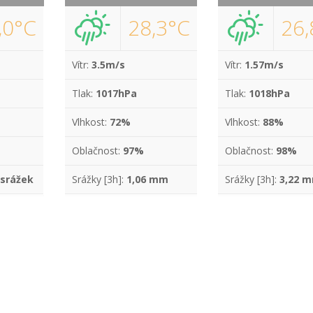
,0°C
28,3°C
26,
Vítr:
3.5m/s
Vítr:
1.57m/s
Tlak:
1017hPa
Tlak:
1018hPa
Vlhkost:
72%
Vlhkost:
88%
Oblačnost:
97%
Oblačnost:
98%
 srážek
Srážky [3h]:
1,06 mm
Srážky [3h]:
3,22 