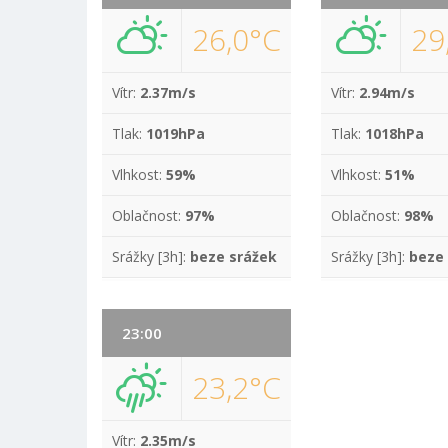
26,0°C
29
Vítr:
2.37m/s
Vítr:
2.94m/s
Tlak:
1019hPa
Tlak:
1018hPa
Vlhkost:
59%
Vlhkost:
51%
Oblačnost:
97%
Oblačnost:
98%
Srážky [3h]:
beze srážek
Srážky [3h]:
beze
23:00
23,2°C
Vítr:
2.35m/s