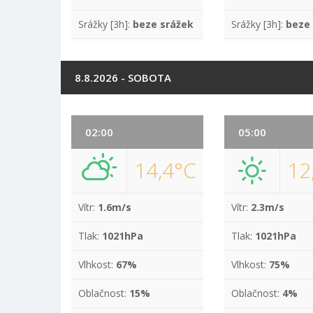
Srážky [3h]:
beze srážek
Srážky [3h]:
beze
8.8.2026 - SOBOTA
02:00
05:00
14,4°C
12
Vítr:
1.6m/s
Vítr:
2.3m/s
Tlak:
1021hPa
Tlak:
1021hPa
Vlhkost:
67%
Vlhkost:
75%
Oblačnost:
15%
Oblačnost:
4%