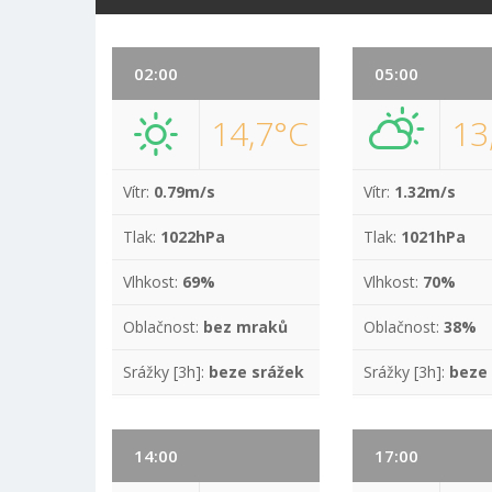
02:00
05:00
14,7°C
13
Vítr:
0.79m/s
Vítr:
1.32m/s
Tlak:
1022hPa
Tlak:
1021hPa
Vlhkost:
69%
Vlhkost:
70%
Oblačnost:
bez mraků
Oblačnost:
38%
Srážky [3h]:
beze srážek
Srážky [3h]:
beze
14:00
17:00