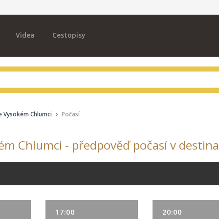
Videa
Cestopisy
ve Vysokém Chlumci
Počasí
ém Chlumci - předpověď počasí v destina
17:00
20:00