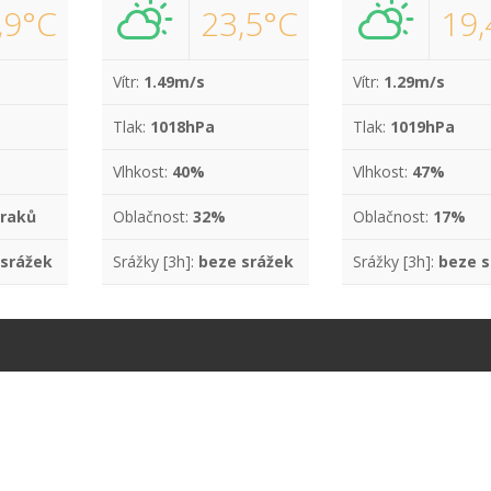
,9°C
23,5°C
19,
Vítr:
1.49m/s
Vítr:
1.29m/s
Tlak:
1018hPa
Tlak:
1019hPa
Vlhkost:
40%
Vlhkost:
47%
raků
Oblačnost:
32%
Oblačnost:
17%
 srážek
Srážky [3h]:
beze srážek
Srážky [3h]:
beze s