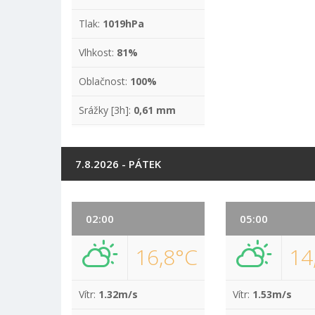
Tlak:
1019hPa
Vlhkost:
81%
Oblačnost:
100%
Srážky [3h]:
0,61 mm
7.8.2026 - PÁTEK
02:00
05:00
16,8°C
14
Vítr:
1.32m/s
Vítr:
1.53m/s