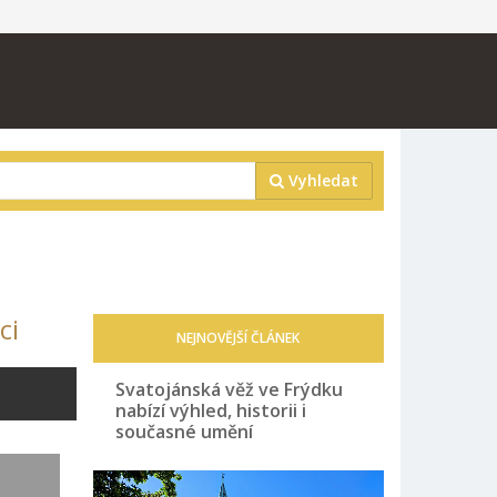
Vyhledat
ci
NEJNOVĚJŠÍ ČLÁNEK
Svatojánská věž ve Frýdku
nabízí výhled, historii i
současné umění