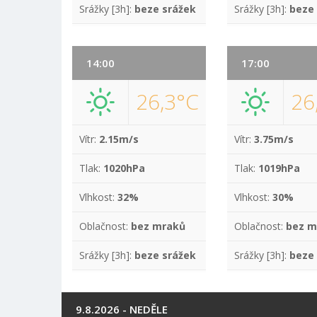
Srážky [3h]:
beze srážek
Srážky [3h]:
beze
14:00
17:00
26,3°C
26
Vítr:
2.15m/s
Vítr:
3.75m/s
Tlak:
1020hPa
Tlak:
1019hPa
Vlhkost:
32%
Vlhkost:
30%
Oblačnost:
bez mraků
Oblačnost:
bez m
Srážky [3h]:
beze srážek
Srážky [3h]:
beze
9.8.2026 - NEDĚLE