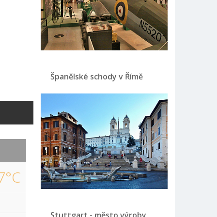
Španělské schody v Římě
7°C
Stuttgart - město výroby