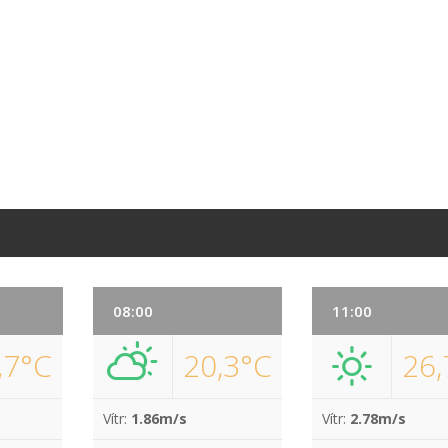
08:00
11:00
,7°C
20,3°C
26,
Vítr:
1.86m/s
Vítr:
2.78m/s