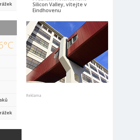
rážek
Silicon Valley, vítejte v
Eindhovenu
6°C
Reklama
aků
rážek