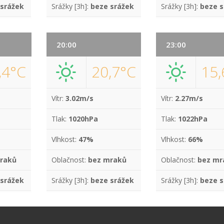
 srážek
Srážky [3h]:
beze srážek
Srážky [3h]:
beze s
20:00
23:00
,4°C
20,7°C
15,
Vítr:
3.02m/s
Vítr:
2.27m/s
Tlak:
1020hPa
Tlak:
1022hPa
Vlhkost:
47%
Vlhkost:
66%
raků
Oblačnost:
bez mraků
Oblačnost:
bez mr
 srážek
Srážky [3h]:
beze srážek
Srážky [3h]:
beze s