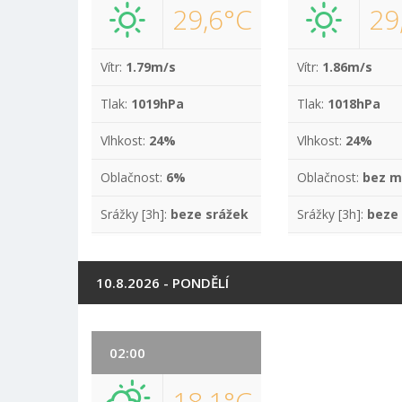
29,6°C
29
Vítr:
1.79m/s
Vítr:
1.86m/s
Tlak:
1019hPa
Tlak:
1018hPa
Vlhkost:
24%
Vlhkost:
24%
Oblačnost:
6%
Oblačnost:
bez m
Srážky [3h]:
beze srážek
Srážky [3h]:
beze
10.8.2026 - PONDĚLÍ
02:00
18,1°C