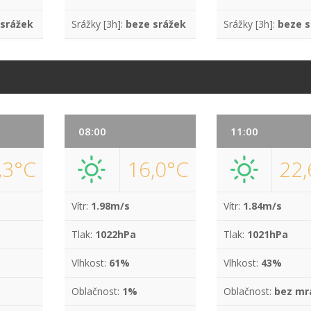
 srážek
Srážky [3h]:
beze srážek
Srážky [3h]:
beze s
08:00
11:00
,3°C
16,0°C
22,
Vítr:
1.98m/s
Vítr:
1.84m/s
Tlak:
1022hPa
Tlak:
1021hPa
Vlhkost:
61%
Vlhkost:
43%
Oblačnost:
1%
Oblačnost:
bez mr