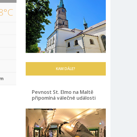
8°C
KAM DÁLE?
mm
Pevnost St. Elmo na Maltě
připomíná válečné události