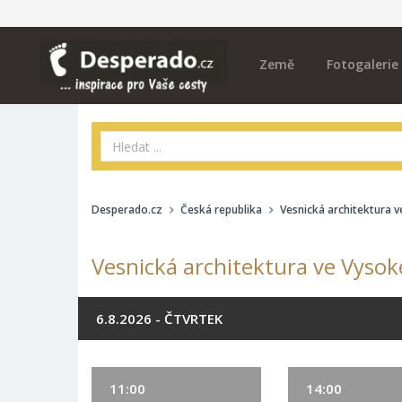
Země
Fotogalerie
Desperado.cz
Česká republika
Vesnická architektura 
Vesnická architektura ve Vysok
6.8.2026 - ČTVRTEK
11:00
14:00