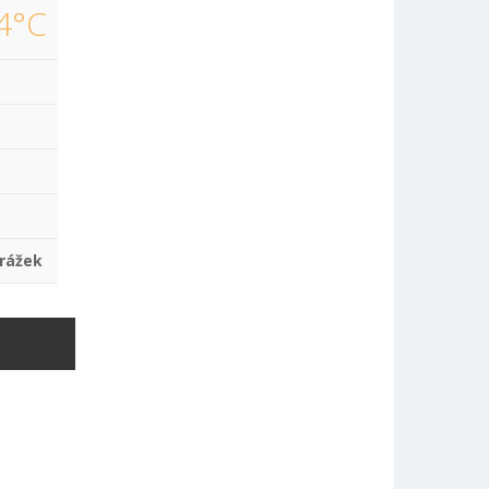
4°C
rážek