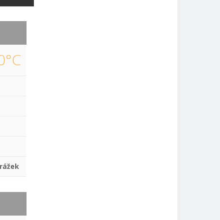
0°C
rážek