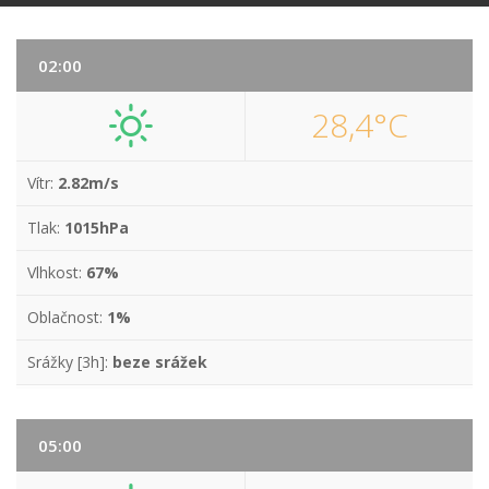
02:00
28,4°C
Vítr:
2.82m/s
Tlak:
1015hPa
Vlhkost:
67%
Oblačnost:
1%
Srážky [3h]:
beze srážek
05:00