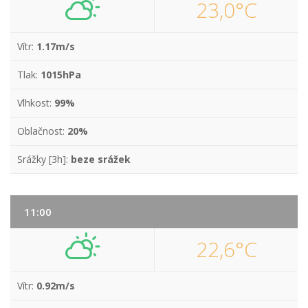
23,0°C
Vítr:
1.17m/s
Tlak:
1015hPa
Vlhkost:
99%
Oblačnost:
20%
Srážky [3h]:
beze srážek
11:00
22,6°C
Vítr:
0.92m/s