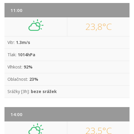
11:00
23,8°C
Vítr:
1.3m/s
Tlak:
1014hPa
Vlhkost:
92%
Oblačnost:
23%
Srážky [3h]:
beze srážek
14:00
23,5°C