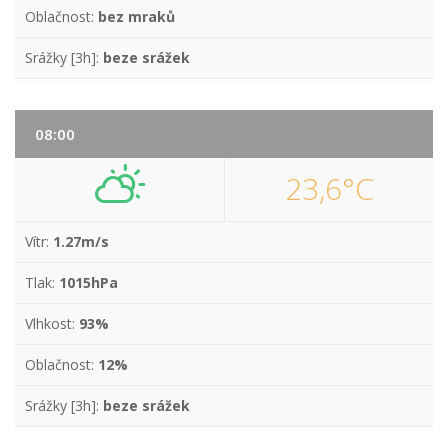
Oblačnost:
bez mraků
Srážky [3h]:
beze srážek
08:00
23,6°C
Vítr:
1.27m/s
Tlak:
1015hPa
Vlhkost:
93%
Oblačnost:
12%
Srážky [3h]:
beze srážek