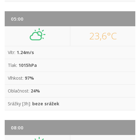
05:00
23,6°C
Vítr:
1.24m/s
Tlak:
1015hPa
Vlhkost:
97%
Oblačnost:
24%
Srážky [3h]:
beze srážek
08:00