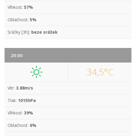
Vlhkost:
57%
Oblačnost:
5%
Srážky [3h]:
beze srážek
20:00
34,5°C
Vítr:
3.88m/s
Tlak:
1015hPa
Vlhkost:
39%
Oblačnost:
6%