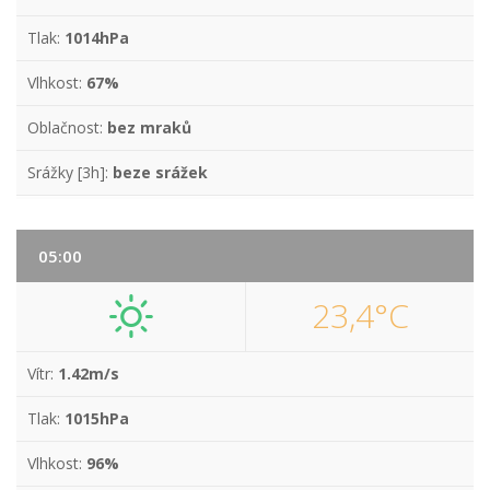
Tlak:
1014hPa
Vlhkost:
67%
Oblačnost:
bez mraků
Srážky [3h]:
beze srážek
05:00
23,4°C
Vítr:
1.42m/s
Tlak:
1015hPa
Vlhkost:
96%