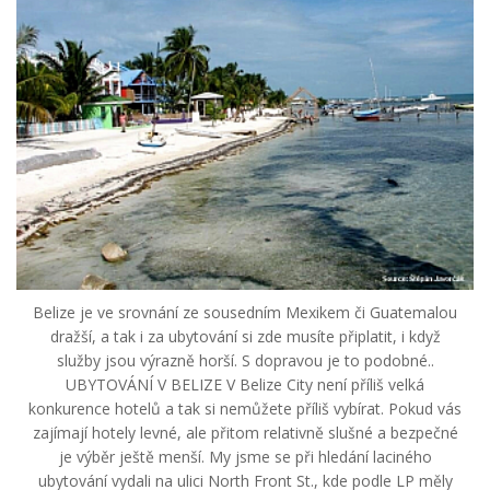
Belize je ve srovnání ze sousedním Mexikem či Guatemalou
dražší, a tak i za ubytování si zde musíte připlatit, i když
služby jsou výrazně horší. S dopravou je to podobné..
UBYTOVÁNÍ V BELIZE V Belize City není příliš velká
konkurence hotelů a tak si nemůžete příliš vybírat. Pokud vás
zajímají hotely levné, ale přitom relativně slušné a bezpečné
je výběr ještě menší. My jsme se při hledání laciného
ubytování vydali na ulici North Front St., kde podle LP měly