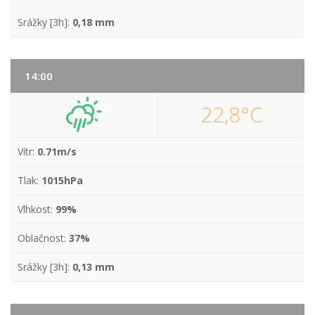
Srážky [3h]:
0,18 mm
14:00
22,8°C
Vítr:
0.71m/s
Tlak:
1015hPa
Vlhkost:
99%
Oblačnost:
37%
Srážky [3h]:
0,13 mm