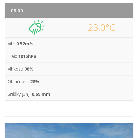
08:00
23,0°C
Vítr:
0.52m/s
Tlak:
1015hPa
Vlhkost:
98%
Oblačnost:
28%
Srážky [3h]:
0,69 mm