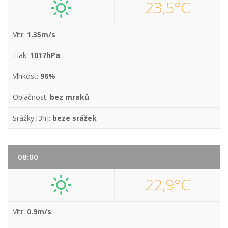
23,5°C
Vítr:
1.35m/s
Tlak:
1017hPa
Vlhkost:
96%
Oblačnost:
bez mraků
Srážky [3h]:
beze srážek
08:00
22,9°C
Vítr:
0.9m/s