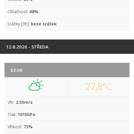
Oblačnost:
48%
Srážky [3h]:
beze srážek
12.8.2026 - STŘEDA
02:00
27,8°C
Vítr:
2.55m/s
Tlak:
1015hPa
Vlhkost:
73%