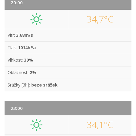
20:00
34,7°C
Vítr:
3.68m/s
Tlak:
1014hPa
Vlhkost:
39%
Oblačnost:
2%
Srážky [3h]:
beze srážek
23:00
34,1°C