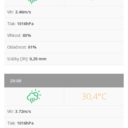
Vítr:
2.46m/s
Tlak:
1016hPa
Vlhkost:
65%
Oblačnost:
61%
Srážky [3h]:
0,20 mm
20:00
30,4°C
Vítr:
3.72m/s
Tlak:
1016hPa