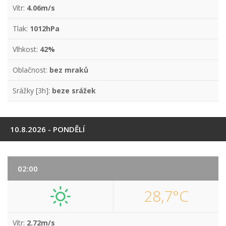
Vítr:
4.06m/s
Tlak:
1012hPa
Vlhkost:
42%
Oblačnost:
bez mraků
Srážky [3h]:
beze srážek
10.8.2026 - PONDĚLÍ
02:00
28,7°C
Vítr:
2.72m/s