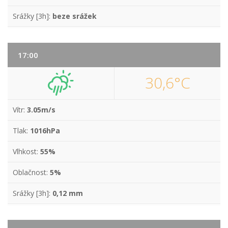
Srážky [3h]:
beze srážek
17:00
30,6°C
Vítr:
3.05m/s
Tlak:
1016hPa
Vlhkost:
55%
Oblačnost:
5%
Srážky [3h]:
0,12 mm