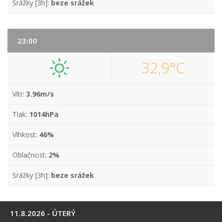
Srážky [3h]:
beze srážek
23:00
32,9°C
Vítr:
3.96m/s
Tlak:
1014hPa
Vlhkost:
46%
Oblačnost:
2%
Srážky [3h]:
beze srážek
11.8.2026 - ÚTERÝ