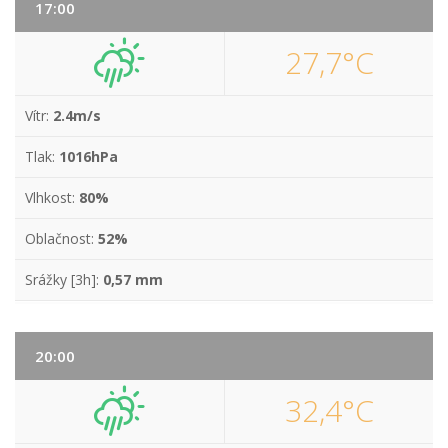
17:00
27,7°C
Vítr:
2.4m/s
Tlak:
1016hPa
Vlhkost:
80%
Oblačnost:
52%
Srážky [3h]:
0,57 mm
20:00
32,4°C