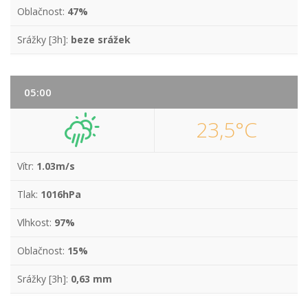
Oblačnost:
47%
Srážky [3h]:
beze srážek
05:00
23,5°C
Vítr:
1.03m/s
Tlak:
1016hPa
Vlhkost:
97%
Oblačnost:
15%
Srážky [3h]:
0,63 mm