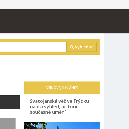
Vyhledat
NEJNOVĚJŠÍ ČLÁNEK
Svatojánská věž ve Frýdku
nabízí výhled, historii i
současné umění