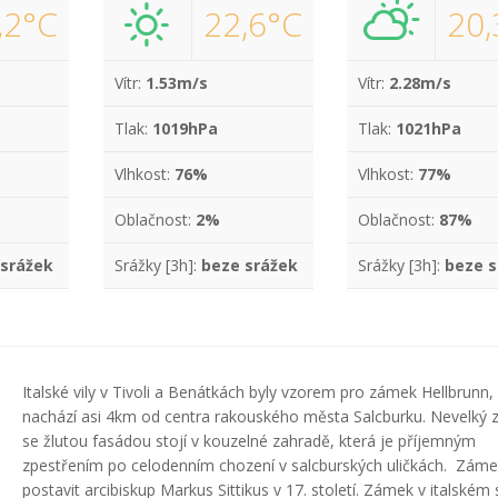
,2°C
22,6°C
20,
Vítr:
1.53m/s
Vítr:
2.28m/s
Tlak:
1019hPa
Tlak:
1021hPa
Vlhkost:
76%
Vlhkost:
77%
Oblačnost:
2%
Oblačnost:
87%
 srážek
Srážky [3h]:
beze srážek
Srážky [3h]:
beze s
Italské vily v Tivoli a Benátkách byly vzorem pro zámek Hellbrunn, 
nachází asi 4km od centra rakouského města Salcburku. Nevelký
se žlutou fasádou stojí v kouzelné zahradě, která je příjemným
zpestřením po celodenním chození v salcburských uličkách. Záme
postavit arcibiskup Markus Sittikus v 17. století. Zámek v italském 