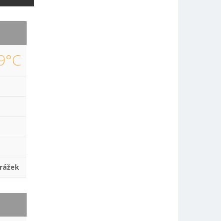
9°C
rážek