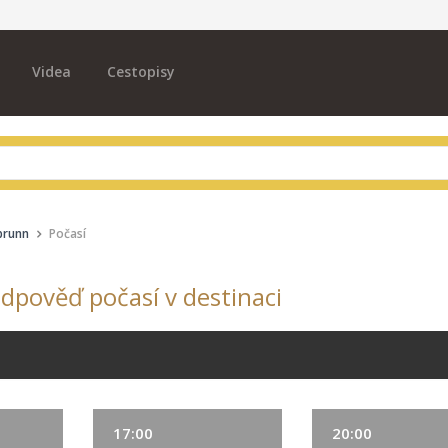
Videa
Cestopisy
brunn
Počasí
dpověď počasí v destinaci
17:00
20:00