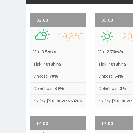
02:00
05:00
19,8°C
20
Vítr:
3.5m/s
Vítr:
2.76m/s
Tlak:
1018hPa
Tlak:
1018hPa
Vlhkost:
70%
Vlhkost:
64%
Oblačnost:
69%
Oblačnost:
3%
Srážky [3h]:
beze srážek
Srážky [3h]:
beze
14:00
17:00