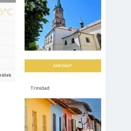
6°C
KAM DÁLE?
rážek
Trinidad