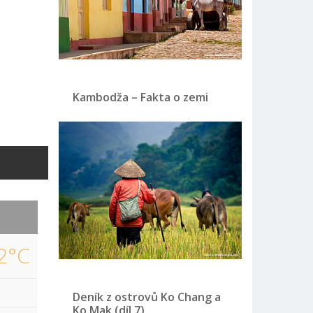
Kambodža – Fakta o zemi
2°C
Deník z ostrovů Ko Chang a
Ko Mak (díl 7)