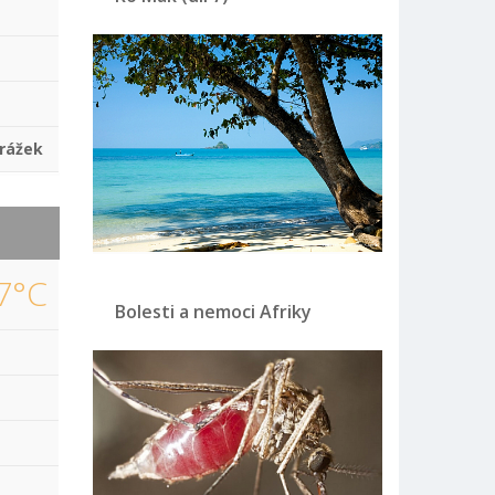
rážek
7°C
Bolesti a nemoci Afriky