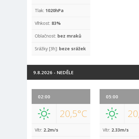
Tlak:
1020hPa
Vlhkost:
83%
Oblačnost:
bez mraků
Srážky [3h]:
beze srážek
9.8.2026 - NEDĚLE
02:00
05:00
20,5°C
20
Vítr:
2.2m/s
Vítr:
2.33m/s