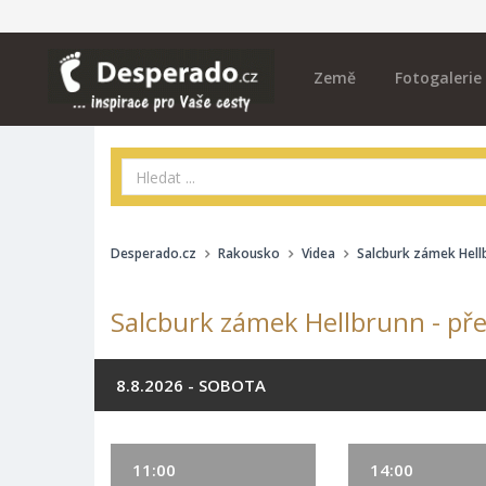
Země
Fotogalerie
Desperado.cz
Rakousko
Videa
Salcburk zámek Hell
Salcburk zámek Hellbrunn - pře
8.8.2026 - SOBOTA
11:00
14:00