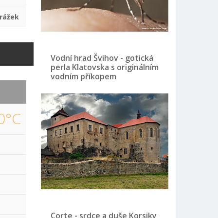
rážek
Vodní hrad Švihov - gotická
perla Klatovska s originálním
vodním příkopem
0°C
Corte - srdce a duše Korsiky