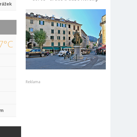
rážek
7°C
Reklama
mm