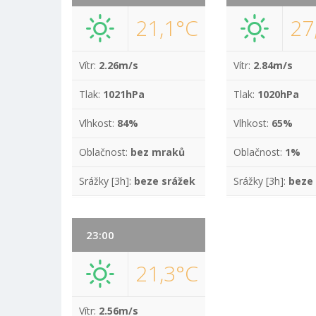
21,1°C
27
Vítr:
2.26m/s
Vítr:
2.84m/s
Tlak:
1021hPa
Tlak:
1020hPa
Vlhkost:
84%
Vlhkost:
65%
Oblačnost:
bez mraků
Oblačnost:
1%
Srážky [3h]:
beze srážek
Srážky [3h]:
beze
23:00
21,3°C
Vítr:
2.56m/s