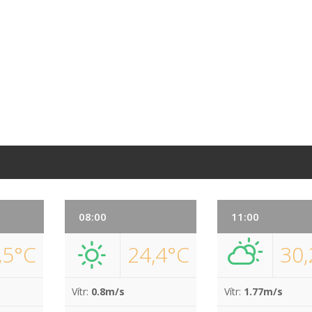
08:00
11:00
,5°C
24,4°C
30,
Vítr:
0.8m/s
Vítr:
1.77m/s