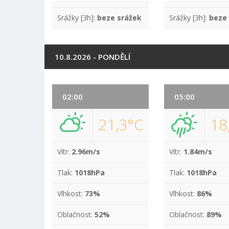
Srážky [3h]:
beze srážek
Srážky [3h]:
beze
10.8.2026 - PONDĚLÍ
02:00
05:00
21,3°C
18
Vítr:
2.96m/s
Vítr:
1.84m/s
Tlak:
1018hPa
Tlak:
1018hPa
Vlhkost:
73%
Vlhkost:
86%
Oblačnost:
52%
Oblačnost:
89%