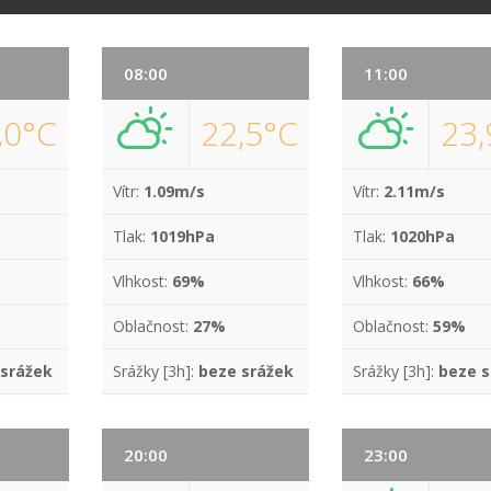
08:00
11:00
,0°C
22,5°C
23,
Vítr:
1.09m/s
Vítr:
2.11m/s
Tlak:
1019hPa
Tlak:
1020hPa
Vlhkost:
69%
Vlhkost:
66%
Oblačnost:
27%
Oblačnost:
59%
 srážek
Srážky [3h]:
beze srážek
Srážky [3h]:
beze s
20:00
23:00