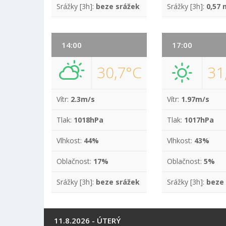
Srážky [3h]:
beze srážek
Srážky [3h]:
0,57
14:00
17:00
30,7°C
31
Vítr:
2.3m/s
Vítr:
1.97m/s
Tlak:
1018hPa
Tlak:
1017hPa
Vlhkost:
44%
Vlhkost:
43%
Oblačnost:
17%
Oblačnost:
5%
Srážky [3h]:
beze srážek
Srážky [3h]:
beze
11.8.2026 - ÚTERÝ