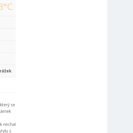
3°C
rážek
který se
 zámek
k nechal
stylu s