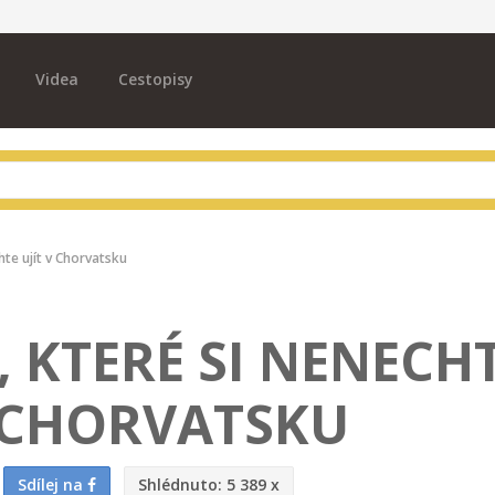
Videa
Cestopisy
te ujít v Chorvatsku
 KTERÉ SI NENECH
V CHORVATSKU
Sdílej na
Shlédnuto:
5 389 x