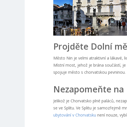
Projděte Dolní m
Město Nin je velmi atraktivní a lákavé, 
Místní most, jehož je brána součástí, j
spojuje město s chorvatskou pevninou.
Nezapomeňte na P
Jelikož je Chorvatsko plné paláců, neza
se ve Splitu. Ve Splitu je samozřejmě mn
ubytování v Chorvatsku
není nouze, vybí