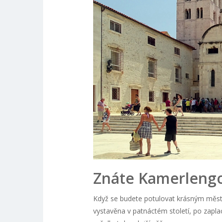
Znáte Kamerleng
Když se budete potulovat krásným měst
vystavěna v patnáctém století, po zapl