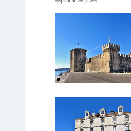
vyšplhat do zdejší věže.