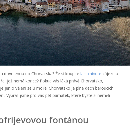
 na dovolenou do Chorvatska? Že si koupíte
last minute
zájezd a
ře, jež nemá konce? Pokud vás láká právě Chorvatsko,
je jen o válení se u moře. Chorvatsko je plné dech beroucích
ení. Vybrali jsme pro vás pět památek, které byste si neměli
ofrijevovou fontánou