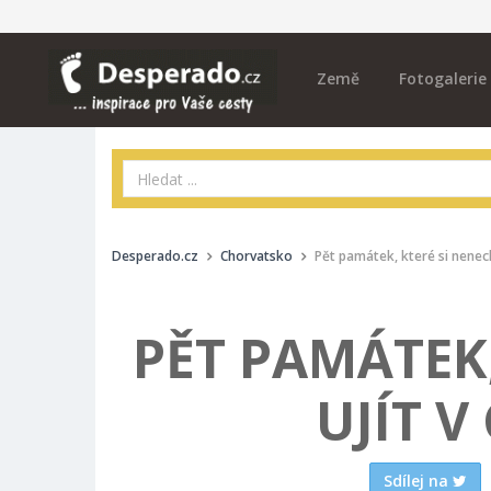
Země
Fotogalerie
Desperado.cz
Chorvatsko
Pět památek, které si nenech
PĚT PAMÁTEK,
UJÍT 
Sdílej na