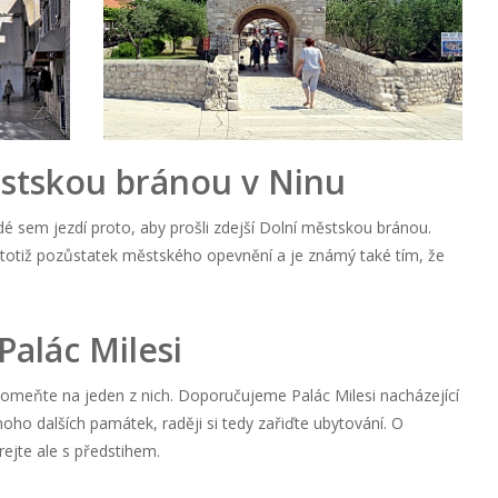
ěstskou bránou v Ninu
lidé sem jezdí proto, aby prošli zdejší Dolní městskou bránou.
e totiž pozůstatek městského opevnění a je známý také tím, že
alác Milesi
pomeňte na jeden z nich. Doporučujeme Palác Milesi nacházející
oho dalších památek, raději si tedy zařiďte ubytování. O
rejte ale s předstihem.