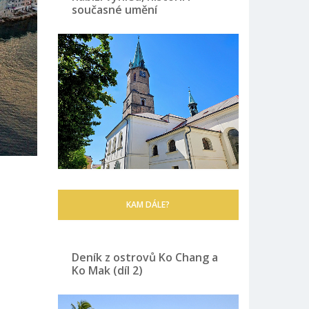
současné umění
KAM DÁLE?
Deník z ostrovů Ko Chang a
Ko Mak (díl 2)