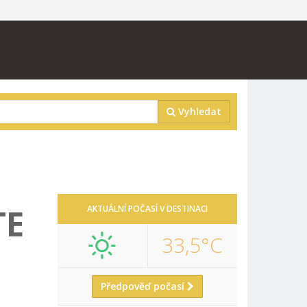
Vyhledat
TE
AKTUÁLNÍ POČASÍ V DESTINACI
33,5°C
Předpověď počasí