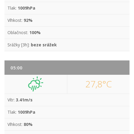
Tlak:
1009hPa
Vlhkost:
92%
Oblačnost:
100%
Srážky [3h]:
beze srážek
05:00
27,8°C
Vítr:
3.41m/s
Tlak:
1009hPa
Vlhkost:
80%