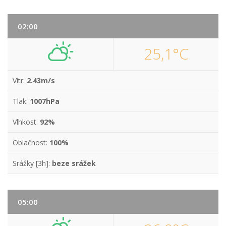
02:00
25,1°C
Vítr:
2.43m/s
Tlak:
1007hPa
Vlhkost:
92%
Oblačnost:
100%
Srážky [3h]:
beze srážek
05:00