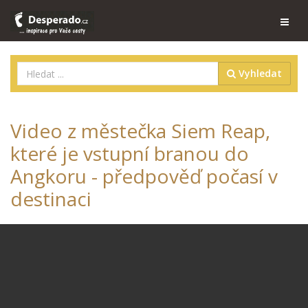
Vyhledat
Video z městečka Siem Reap,
které je vstupní branou do
Angkoru - předpověď počasí v
destinaci