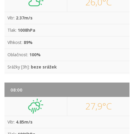
26,0°C
Vítr:
2.37m/s
Tlak:
1008hPa
Vlhkost:
89%
Oblačnost:
100%
Srážky [3h]:
beze srážek
08:00
27,9°C
Vítr:
4.85m/s