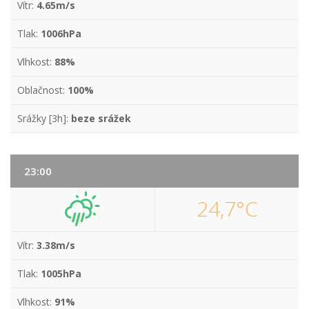
Vítr:
4.65m/s
Tlak:
1006hPa
Vlhkost:
88%
Oblačnost:
100%
Srážky [3h]:
beze srážek
23:00
24,7°C
Vítr:
3.38m/s
Tlak:
1005hPa
Vlhkost:
91%