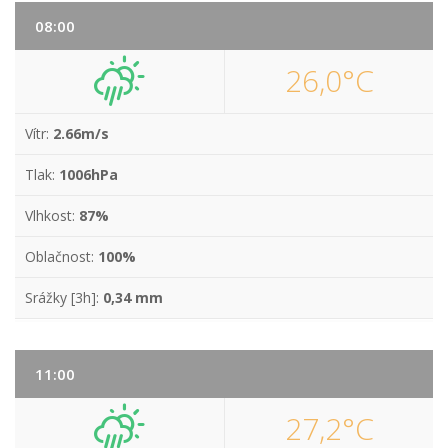
08:00
26,0°C
Vítr:
2.66m/s
Tlak:
1006hPa
Vlhkost:
87%
Oblačnost:
100%
Srážky [3h]:
0,34 mm
11:00
27,2°C