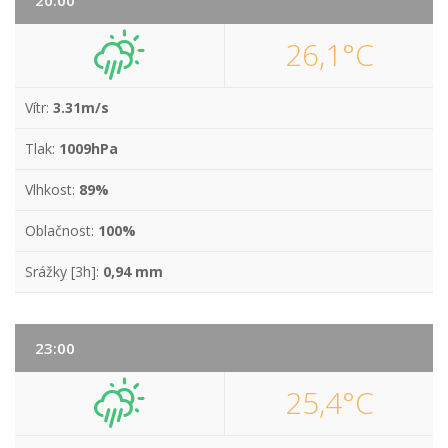
20:00
26,1°C
Vítr:
3.31m/s
Tlak:
1009hPa
Vlhkost:
89%
Oblačnost:
100%
Srážky [3h]:
0,94 mm
23:00
25,4°C