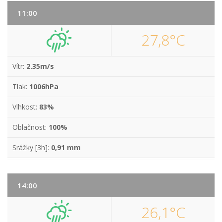
11:00
27,8°C
Vítr:
2.35m/s
Tlak:
1006hPa
Vlhkost:
83%
Oblačnost:
100%
Srážky [3h]:
0,91 mm
14:00
26,1°C