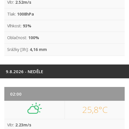
Vítr:
2.52m/s
Tlak:
1008hPa
Vlhkost:
93%
Oblačnost:
100%
Srážky [3h]:
4,16 mm
9.8.2026 - NEDĚLE
02:00
25,8°C
Vítr:
2.23m/s