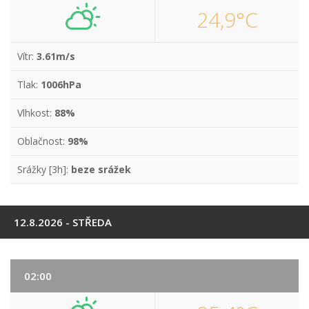
24,9°C
Vítr:
3.61m/s
Tlak:
1006hPa
Vlhkost:
88%
Oblačnost:
98%
Srážky [3h]:
beze srážek
12.8.2026 - STŘEDA
02:00