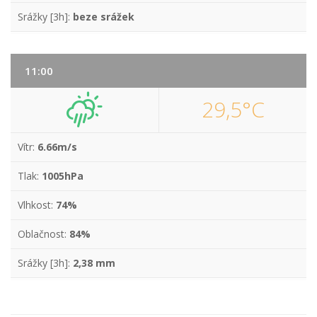
Srážky [3h]:
beze srážek
11:00
29,5°C
Vítr:
6.66m/s
Tlak:
1005hPa
Vlhkost:
74%
Oblačnost:
84%
Srážky [3h]:
2,38 mm