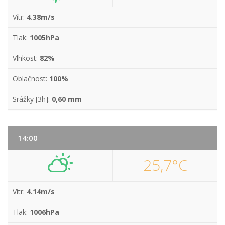
Vítr:
4.38m/s
Tlak:
1005hPa
Vlhkost:
82%
Oblačnost:
100%
Srážky [3h]:
0,60 mm
14:00
25,7°C
Vítr:
4.14m/s
Tlak:
1006hPa