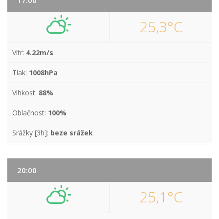
17:00
25,3°C
Vítr:
4.22m/s
Tlak:
1008hPa
Vlhkost:
88%
Oblačnost:
100%
Srážky [3h]:
beze srážek
20:00
25,1°C