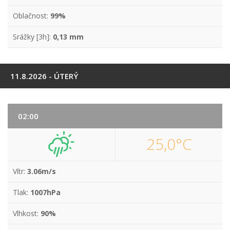
Oblačnost:
99%
Srážky [3h]:
0,13 mm
11.8.2026 - ÚTERÝ
02:00
25,0°C
Vítr:
3.06m/s
Tlak:
1007hPa
Vlhkost:
90%