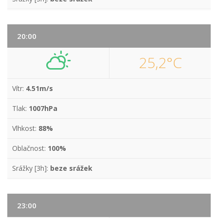
20:00
25,2°C
Vítr:
4.51m/s
Tlak:
1007hPa
Vlhkost:
88%
Oblačnost:
100%
Srážky [3h]:
beze srážek
23:00