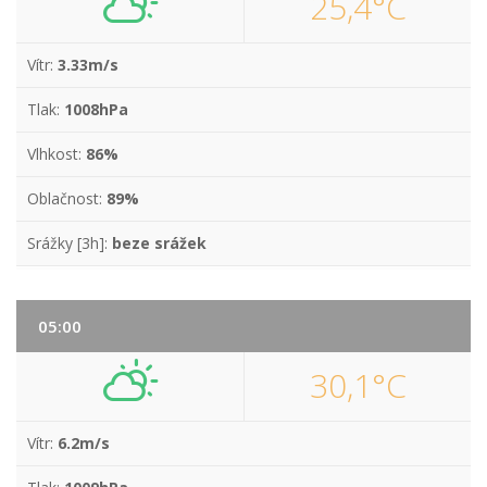
25,4°C
Vítr:
3.33m/s
Tlak:
1008hPa
Vlhkost:
86%
Oblačnost:
89%
Srážky [3h]:
beze srážek
05:00
30,1°C
Vítr:
6.2m/s