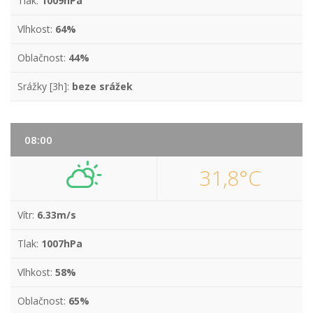
Tlak:
1009hPa
Vlhkost:
64%
Oblačnost:
44%
Srážky [3h]:
beze srážek
08:00
31,8°C
Vítr:
6.33m/s
Tlak:
1007hPa
Vlhkost:
58%
Oblačnost:
65%