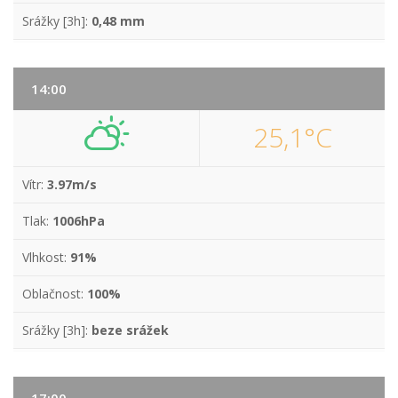
Srážky [3h]:
0,48 mm
14:00
25,1°C
Vítr:
3.97m/s
Tlak:
1006hPa
Vlhkost:
91%
Oblačnost:
100%
Srážky [3h]:
beze srážek