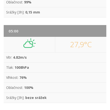
Oblačnost:
99%
Srážky [3h]:
0,15 mm
05:00
27,9°C
Vítr:
4.82m/s
Tlak:
1008hPa
Vlhkost:
76%
Oblačnost:
100%
Srážky [3h]:
beze srážek