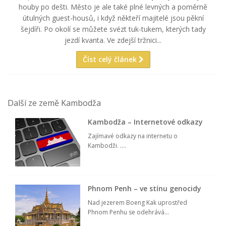
houby po dešti. Město je ale také plné levných a poměrně
útulných guest-housů, i když někteří majitelé jsou pěkní
šejdíři. Po okolí se můžete svézt tuk-tukem, kterých tady
jezdí kvanta. Ve zdejší tržnici...
Číst celý článek
Další ze země Kambodža
Kambodža – Internetové odkazy
Zajímavé odkazy na internetu o
Kambodži. ....
Phnom Penh – ve stínu genocidy
Nad jezerem Boeng Kak uprostřed
Phnom Penhu se odehrává...