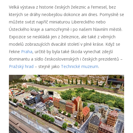
Velká výstava z historie českých železnic a řemesel, bez
kterých se dráhy neobejdou dokonce ani dnes. Pomyslně se
můžete svézt napříč miniaturou Libereckého nebo
Ústeckého kraje a samozřejmě i po našem hlavním městě.
Expozice se neskládá jen z železnice, ale také z věrných
modelů zobrazujících dvacáté století v plné kráse. Když se
řekne
Praha
, určitě by byla také škoda vynechat zdejší
dominantu a sídlo československých i českých prezidentů –
Pražský hrad
– stejně jako
Technické muzeum
.