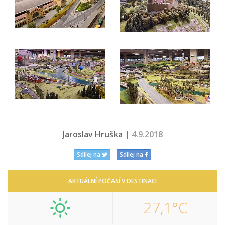
Jaroslav Hruška |
4.9.2018
Sdílej na
Sdílej na
AKTUÁLNÍ POČASÍ V DESTINACI
27,1°C