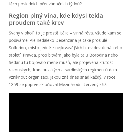
těch posledních předvánočních týdnů?
Region plný vína, kde kdysi tekla
proudem také krev
Svahy v okolí, to je prostě Itálie – vinná réva, všude kam se
podíváme. Ale nedaleko Desenzana je také proslulé
Solferino, místo jedné z nejkrvavějších bitev devatenáctého
století. Pravda, proti bitvám jako byla ta u Borodina nebo
Sedanu tu bojovalo méně mužů, ale projevená krutost
rakouských, francouzských a sardinských regimentů dala
vzniknout organizaci, jakou zná dnes snad každý. V roce
1859 se poprvé skloňoval Mezinárodní červený kříž.