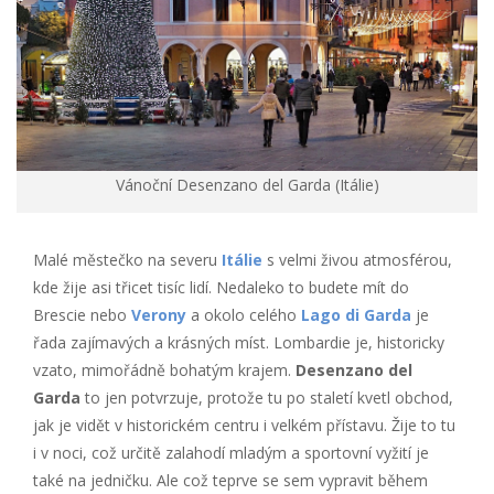
Vánoční Desenzano del Garda (Itálie)
Malé městečko na severu
Itálie
s velmi živou atmosférou,
kde žije asi třicet tisíc lidí. Nedaleko to budete mít do
Brescie nebo
Verony
a okolo celého
Lago di Garda
je
řada zajímavých a krásných míst. Lombardie je, historicky
vzato, mimořádně bohatým krajem.
Desenzano del
Garda
to jen potvrzuje, protože tu po staletí kvetl obchod,
jak je vidět v historickém centru i velkém přístavu. Žije to tu
i v noci, což určitě zalahodí mladým a sportovní vyžití je
také na jedničku. Ale což teprve se sem vypravit během