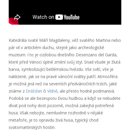
Katedrála svaté Máří Magdaleny, věž svatého Martina nebo
pár vil v antickém duchu, stejně jako archeologické
muzeum. I to je ozdobou dnešního Desenzano del Garda,
které před Vánoci úplně změní svůj styl. Snad všude je žlutá
barva, symbolizující betlémskou hvězdu. Vše svítí, vše je
naklizené, jak se na pravé vánoční svátky patří. Atmosféra
je možná jiná než na severních předvánočních trzích, jaké
známe z
Drážďan
či
Vídně
, ale přesto hodně podmanivá.
Podobá se ale bezesporu živou hudbou a když se nebudete
dívat pod nohy dost pozorně, možná zakejhá potrefená
husa. Však nebojte, nemluvíme rozhodně v nějaké
metafoře, je to opravdu živá husa, typický chod
svatomartinských hostin.