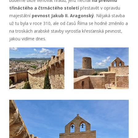
budeme blíže věnovat hradu, jenž nechal
na přelomu
třináctého a čtrnáctého století
přestavět v opravdu
majestátní
pevnost Jakub II. Aragonský
. Nějaká stavba
už tu byla v roce 310, ale od časů Říma se hodně změnilo a
na troskách arabské stavby vyrostla křesťanská pevnost,
jakou vidíme dnes.