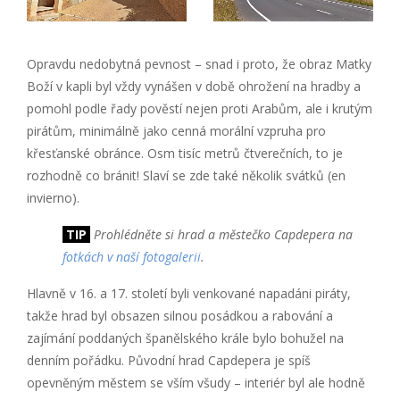
Opravdu nedobytná pevnost – snad i proto, že obraz Matky
Boží v kapli byl vždy vynášen v době ohrožení na hradby a
pomohl podle řady pověstí nejen proti Arabům, ale i krutým
pirátům, minimálně jako cenná morální vzpruha pro
křesťanské obránce. Osm tisíc metrů čtverečních, to je
rozhodně co bránit! Slaví se zde také několik svátků (en
invierno).
TIP
Prohlédněte si hrad a městečko Capdepera na
fotkách v naší fotogalerii
.
Hlavně v 16. a 17. století byli venkované napadáni piráty,
takže hrad byl obsazen silnou posádkou a rabování a
zajímání poddaných španělského krále bylo bohužel na
denním pořádku. Původní hrad Capdepera je spíš
opevněným městem se vším všudy – interiér byl ale hodně