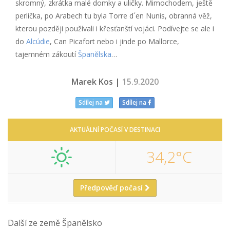
skromný, zkrátka malé domky a uličky. Mimochodem, ještě
perlička, po Arabech tu byla Torre d´en Nunis, obranná věž,
kterou později používali i křesťanští vojáci. Podívejte se ale i
do
Alcúdie
, Can Picafort nebo i jinde po Mallorce,
tajemném zákoutí
Španělska
…
Marek Kos |
15.9.2020
Sdílej na
Sdílej na
AKTUÁLNÍ POČASÍ V DESTINACI
34,2°C
Předpověď počasí
Další ze země Španělsko