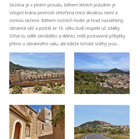
Sezóna je v plném proudu, během letních prázdnin je
vstupní brána pevnosti otevřena mezi devátou ranní a
osmou večerní. Během nočních hodin je hrad nasvětlený,
obranná věž a portál ze 16. věku budí respekt už zdálky.
Dříve tu sídlili zemědělci a dělníci, měli postavené příbytky
přímo u obranného valu, ale kdeže loňské sněhy jsou…