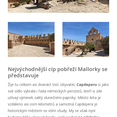
Nejvýchodnější cíp pobřeží Mallorky se
představuje
Žije tu celkem asi dvanáct tisíc obyvatel,
Capdeperu
si jako
své sídlo vybrala i řada německých penzistů, kteří si zde
užívají výminek zalitý slunečními paprsky. Město Arta je
vzdáleno asi osm kilometrů a samotná Capdepera je
historickým městem se vším všudy. My se však nyní