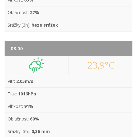
Oblačnost:
27%
Srážky [3h]:
beze srážek
08:00
23,9°C
Vítr:
2.05m/s
Tlak:
1016hPa
Vlhkost:
91%
Oblačnost:
60%
Srážky [3h]:
0,36 mm