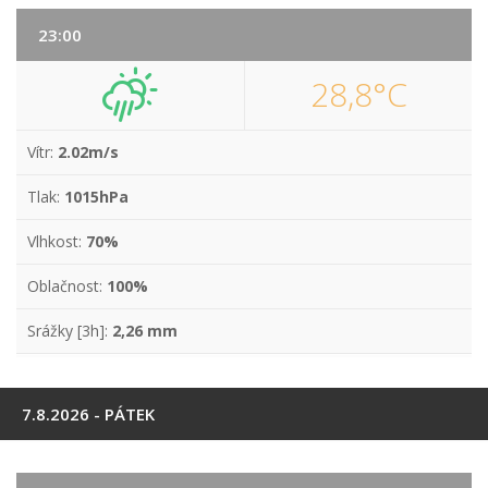
23:00
28,8°C
Vítr:
2.02m/s
Tlak:
1015hPa
Vlhkost:
70%
Oblačnost:
100%
Srážky [3h]:
2,26 mm
7.8.2026 - PÁTEK