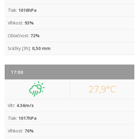
Tlak:
1016hPa
Vlhkost:
93%
Oblačnost:
72%
Srážky [3h]:
0,50 mm
17:00
27,9°C
Vítr:
4.56m/s
Tlak:
1017hPa
Vlhkost:
76%