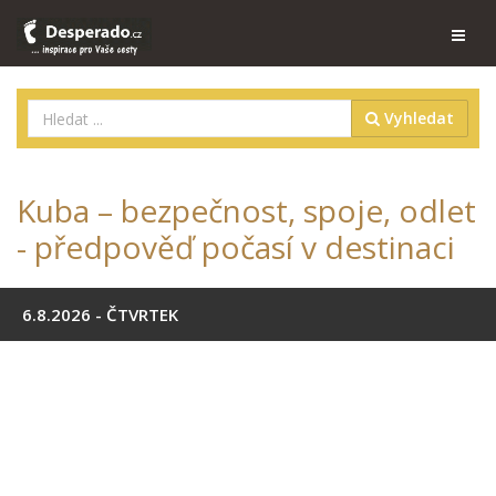
Vyhledat
Kuba – bezpečnost, spoje, odlet
- předpověď počasí v destinaci
6.8.2026 - ČTVRTEK