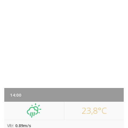
14:00
23,8°C
Vítr:
0.89m/s