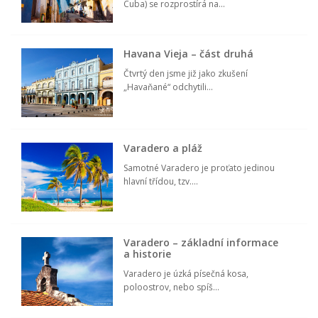
Cuba) se rozprostírá na...
Havana Vieja – část druhá
Čtvrtý den jsme již jako zkušení
„Havaňané“ odchytili...
Varadero a pláž
Samotné Varadero je proťato jedinou
hlavní třídou, tzv....
Varadero – základní informace
a historie
Varadero je úzká písečná kosa,
poloostrov, nebo spíš...