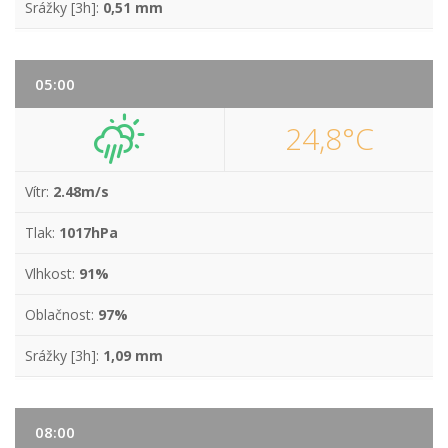
Srážky [3h]:
0,51 mm
05:00
24,8°C
Vítr:
2.48m/s
Tlak:
1017hPa
Vlhkost:
91%
Oblačnost:
97%
Srážky [3h]:
1,09 mm
08:00