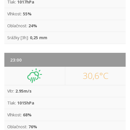
Tlak:
1017hPa
Vlhkost:
55%
Oblačnost:
24%
Srážky [3h]:
0,25 mm
23:00
30,6°C
Vítr:
2.95m/s
Tlak:
1015hPa
Vlhkost:
68%
Oblačnost:
76%