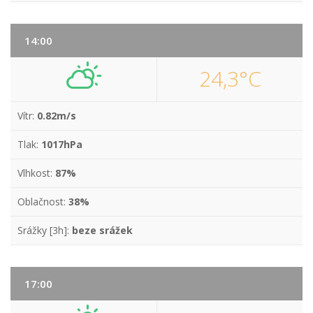
14:00
24,3°C
Vítr:
0.82m/s
Tlak:
1017hPa
Vlhkost:
87%
Oblačnost:
38%
Srážky [3h]:
beze srážek
17:00