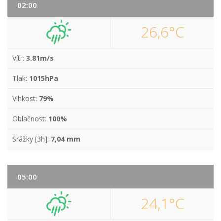
02:00
26,6°C
Vítr:
3.81m/s
Tlak:
1015hPa
Vlhkost:
79%
Oblačnost:
100%
Srážky [3h]:
7,04 mm
05:00
24,1°C