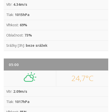
Vítr:
4.34m/s
Tlak:
1015hPa
Vlhkost:
69%
Oblačnost:
73%
Srážky [3h]:
beze srážek
05:00
24,7°C
Vítr:
2.09m/s
Tlak:
1017hPa
Vlhkost:
85%