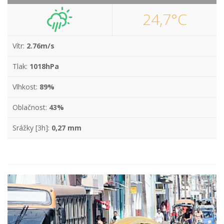
24,7°C
Vítr:
2.76m/s
Tlak:
1018hPa
Vlhkost:
89%
Oblačnost:
43%
Srážky [3h]:
0,27 mm