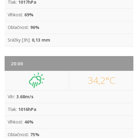
Tlak:
1017hPa
Vlhkost:
69%
Oblačnost:
96%
Srážky [3h]:
0,13 mm
20:00
34,2°C
Vítr:
3.68m/s
Tlak:
1016hPa
Vlhkost:
46%
Oblačnost:
75%