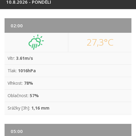
10.8.2026 - PONDĚLÍ
02:00
27,3°C
Vítr:
3.61m/s
Tlak:
1016hPa
Vlhkost:
78%
Oblačnost:
57%
Srážky [3h]:
1,16 mm
05:00