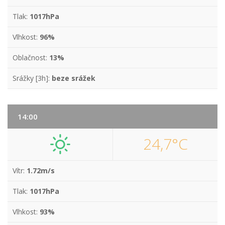
Tlak:
1017hPa
Vlhkost:
96%
Oblačnost:
13%
Srážky [3h]:
beze srážek
14:00
24,7°C
Vítr:
1.72m/s
Tlak:
1017hPa
Vlhkost:
93%