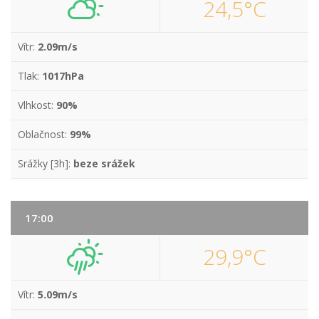
24,5°C
Vítr:
2.09m/s
Tlak:
1017hPa
Vlhkost:
90%
Oblačnost:
99%
Srážky [3h]:
beze srážek
17:00
29,9°C
Vítr:
5.09m/s