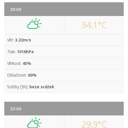
20:00
34,1°C
Vítr:
3.22m/s
Tlak:
1016hPa
Vlhkost:
45%
Oblačnost:
60%
Srážky [3h]:
beze srážek
23:00
29,9°C