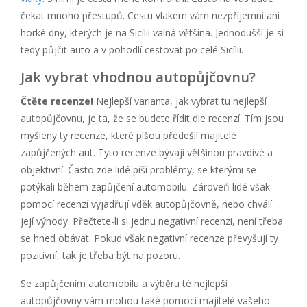
čekat mnoho přestupů. Cestu vlakem vám nezpříjemní ani
horké dny, kterých je na Sicílii valná většina. Jednodušší je si
tedy půjčit auto a v pohodlí cestovat po celé Sicílii.
Jak vybrat vhodnou autopůjčovnu?
Čtěte recenze!
Nejlepší varianta, jak vybrat tu nejlepší
autopůjčovnu, je ta, že se budete řídit dle recenzí. Tím jsou
myšleny ty recenze, které píšou předešlí majitelé
zapůjčených aut. Tyto recenze bývají většinou pravdivé a
objektivní. Často zde lidé píší problémy, se kterými se
potýkali během zapůjčení automobilu. Zároveň lidé však
pomocí recenzí vyjadřují vděk autopůjčovně, nebo chválí
její výhody. Přečtete-li si jednu negativní recenzi, není třeba
se hned obávat. Pokud však negativní recenze převyšují ty
pozitivní, tak je třeba být na pozoru.
Se zapůjčením automobilu a výběru té nejlepší
autopůjčovny vám mohou také pomoci majitelé vašeho