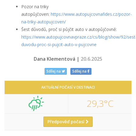
Pozor na triky
autopůjčoven:
https://www.autopujcovnafides.cz/pozor-
na-triky-autopujcoven/
Šest důvodů, proč si půjčit auto v autopůjčovně:
https://www.autopujcovnavpraze.cz/cs/blog/show/92/sest
duvodu-proc-si-pujcit-auto-v-pujcovne
Dana Klementová |
20.6.2025
Sdílej na
Sdílej na
AKTUÁLNÍ POČASÍ V DESTINACI
29,3°C
Předpověď počasí