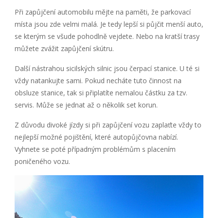
Při zapůjčení automobilu mějte na paměti, že parkovací
místa jsou zde velmi malá. Je tedy lepší si půjčit menší auto,
se kterým se všude pohodlně vejdete. Nebo na kratší trasy
můžete zvážit zapůjčení skútru.
Další nástrahou sicilských silnic jsou čerpací stanice. U té si
vždy natankujte sami. Pokud necháte tuto činnost na
obsluze stanice, tak si připlatíte nemalou částku za tzv.
servis. Může se jednat až o několik set korun.
Z důvodu divoké jízdy si při zapůjčení vozu zaplaťte vždy to
nejlepší možné pojištění, které autopůjčovna nabízí.
Vyhnete se poté případným problémům s placením
poničeného vozu.