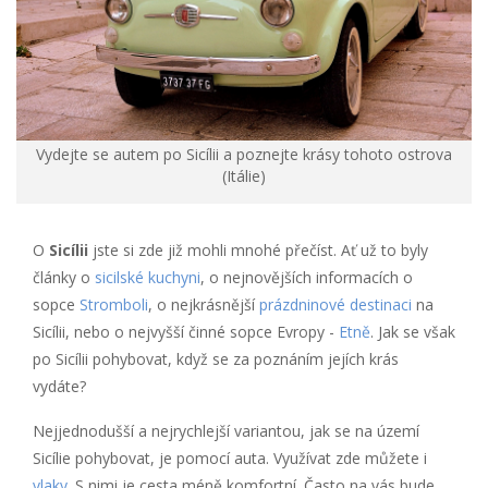
Vydejte se autem po Sicílii a poznejte krásy tohoto ostrova
(Itálie)
O
Sicílii
jste si zde již mohli mnohé přečíst. Ať už to byly
články o
sicilské kuchyni
, o nejnovějších informacích o
sopce
Stromboli
, o nejkrásnější
prázdninové destinaci
na
Sicílii, nebo o nejvyšší činné sopce Evropy -
Etně
. Jak se však
po Sicílii pohybovat, když se za poznáním jejích krás
vydáte?
Nejjednodušší a nejrychlejší variantou, jak se na území
Sicílie pohybovat, je pomocí auta. Využívat zde můžete i
vlaky
. S nimi je cesta méně komfortní. Často na vás bude