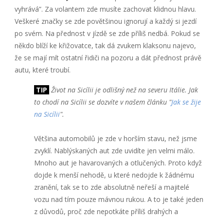
vyhrává”. Za volantem zde musíte zachovat klidnou hlavu.
Veškeré značky se zde povětšinou ignorují a každý si jezdí
po svém. Na přednost v jízdě se zde příliš nedbá. Pokud se
někdo blíží ke křižovatce, tak dá zvukem klaksonu najevo,
že se mají mít ostatní řidiči na pozoru a dát přednost právě
autu, které troubí.
TIP
Život na Sicílii je odlišný než na severu Itálie. Jak
to chodí na Sicílii se dozvíte v našem článku "
Jak se žije
na Sicílii
".
Většina automobilů je zde v horším stavu, než jsme
zvyklí. Nablýskaných aut zde uvidíte jen velmi málo.
Mnoho aut je havarovaných a otlučených. Proto když
dojde k menší nehodě, u které nedojde k žádnému
zranění, tak se to zde absolutně neřeší a majitelé
vozu nad tím pouze mávnou rukou. A to je také jeden
z důvodů, proč zde nepotkáte příliš drahých a