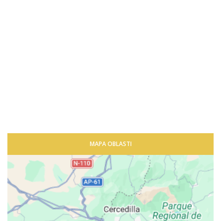
MAPA OBLASTI