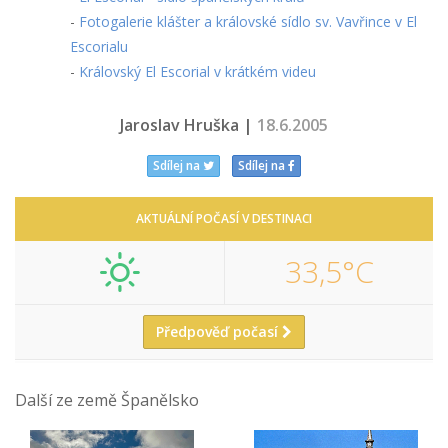
-
Fotogalerie klášter a královské sídlo sv. Vavřince v El
Escorialu
-
Královský El Escorial v krátkém videu
Jaroslav Hruška |
18.6.2005
Sdílej na
Sdílej na
AKTUÁLNÍ POČASÍ V DESTINACI
33,5°C
Předpověď počasí
Další ze země Španělsko