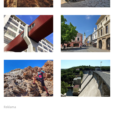
Reklama