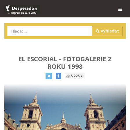
Vyhledat
EL ESCORIAL - FOTOGALERIE Z
ROKU 1998
5 225 x