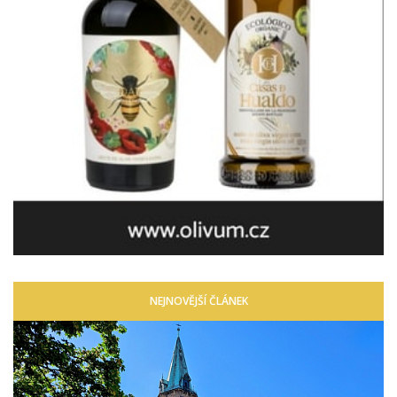
NEJNOVĚJŠÍ ČLÁNEK