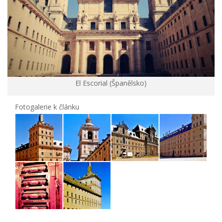
El Escorial (Španělsko)
Fotogalerie k článku