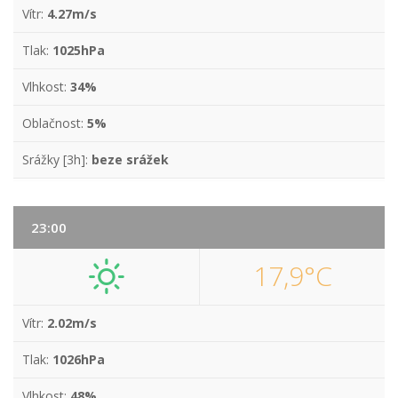
Vítr:
4.27m/s
Tlak:
1025hPa
Vlhkost:
34%
Oblačnost:
5%
Srážky [3h]:
beze srážek
23:00
17,9°C
Vítr:
2.02m/s
Tlak:
1026hPa
Vlhkost:
48%