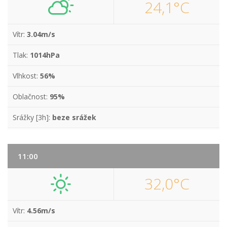
24,1°C
Vítr:
3.04m/s
Tlak:
1014hPa
Vlhkost:
56%
Oblačnost:
95%
Srážky [3h]:
beze srážek
11:00
32,0°C
Vítr:
4.56m/s