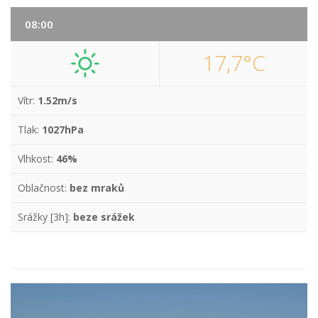
08:00
17,7°C
Vítr:
1.52m/s
Tlak:
1027hPa
Vlhkost:
46%
Oblačnost:
bez mraků
Srážky [3h]:
beze srážek