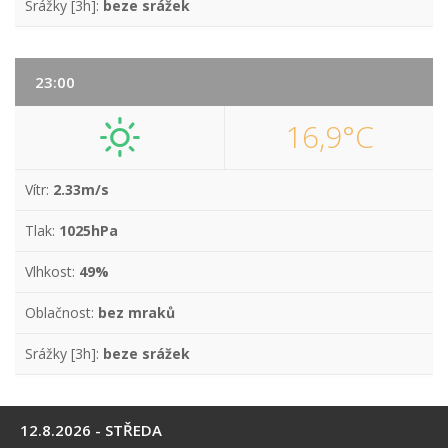
Srážky [3h]:
beze srážek
23:00
16,9°C
Vítr:
2.33m/s
Tlak:
1025hPa
Vlhkost:
49%
Oblačnost:
bez mraků
Srážky [3h]:
beze srážek
12.8.2026 - STŘEDA