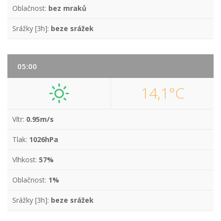
Oblačnost:
bez mraků
Srážky [3h]:
beze srážek
05:00
14,1°C
Vítr:
0.95m/s
Tlak:
1026hPa
Vlhkost:
57%
Oblačnost:
1%
Srážky [3h]:
beze srážek