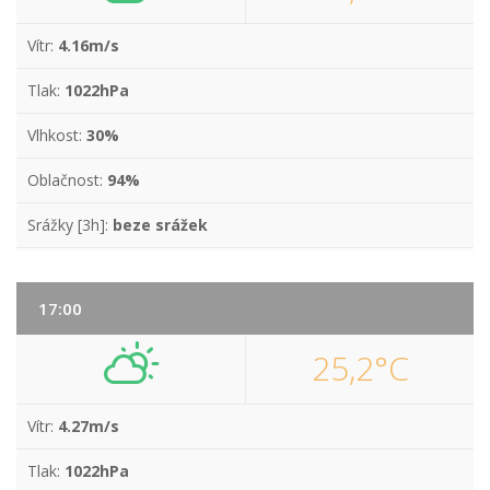
Vítr:
4.16m/s
Tlak:
1022hPa
Vlhkost:
30%
Oblačnost:
94%
Srážky [3h]:
beze srážek
17:00
25,2°C
Vítr:
4.27m/s
Tlak:
1022hPa