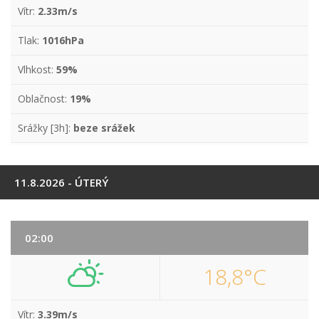
Vítr:
2.33m/s
Tlak:
1016hPa
Vlhkost:
59%
Oblačnost:
19%
Srážky [3h]:
beze srážek
11.8.2026 - ÚTERÝ
02:00
18,8°C
Vítr:
3.39m/s