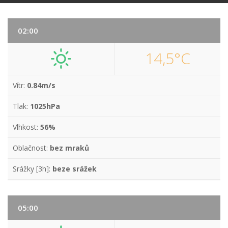
02:00
14,5°C
Vítr:
0.84m/s
Tlak:
1025hPa
Vlhkost:
56%
Oblačnost:
bez mraků
Srážky [3h]:
beze srážek
05:00