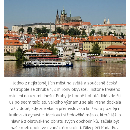
Jedno z nejkrásnějších měst na světě a současně česká
metropole se zhruba 1,2 miliony obyvatel. Historie trvalého
osídlení na území dnešní Prahy je hodně bohatá, lidé zde žijí
už po sedm tisíciletí. Velkého významu se ale Praha dočkala
až v době, kdy zde vládla přemyslovská knížecí a později i
královská dynastie. Kvetoucí středověké město, které těžilo
hlavně z obrovského obratu svých obchodníků, začala být
naše metropole ve dvanáctém století. Díky péči Karla IV. a