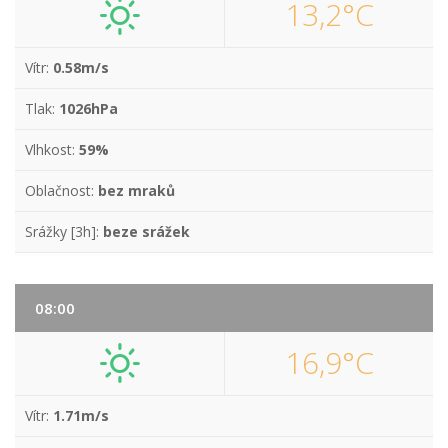
13,2°C
Vítr:
0.58m/s
Tlak:
1026hPa
Vlhkost:
59%
Oblačnost:
bez mraků
Srážky [3h]:
beze srážek
08:00
16,9°C
Vítr:
1.71m/s