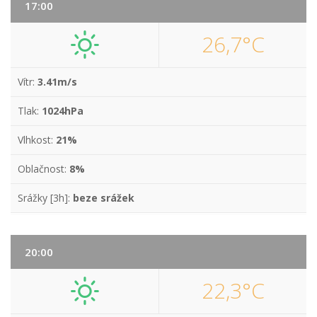
17:00
26,7°C
Vítr:
3.41m/s
Tlak:
1024hPa
Vlhkost:
21%
Oblačnost:
8%
Srážky [3h]:
beze srážek
20:00
22,3°C