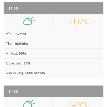
11:00
21,6°C
Vítr:
3.67m/s
Tlak:
1023hPa
Vlhkost:
50%
Oblačnost:
99%
Srážky [3h]:
beze srážek
14:00
24,9°C