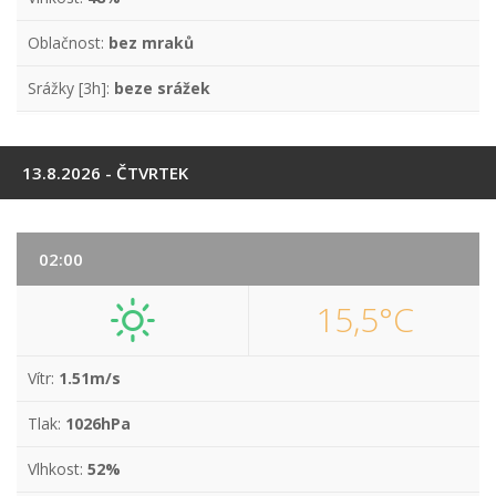
Oblačnost:
bez mraků
Srážky [3h]:
beze srážek
13.8.2026 - ČTVRTEK
02:00
15,5°C
Vítr:
1.51m/s
Tlak:
1026hPa
Vlhkost:
52%