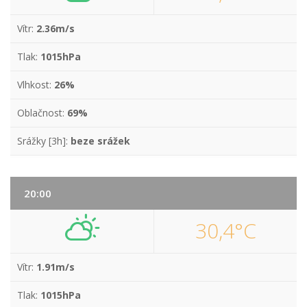
Vítr:
2.36m/s
Tlak:
1015hPa
Vlhkost:
26%
Oblačnost:
69%
Srážky [3h]:
beze srážek
20:00
30,4°C
Vítr:
1.91m/s
Tlak:
1015hPa