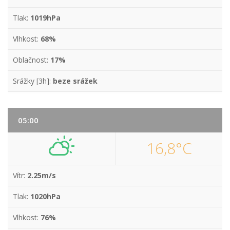
Tlak:
1019hPa
Vlhkost:
68%
Oblačnost:
17%
Srážky [3h]:
beze srážek
05:00
16,8°C
Vítr:
2.25m/s
Tlak:
1020hPa
Vlhkost:
76%