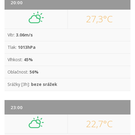
20:00
27,3°C
Vítr:
3.06m/s
Tlak:
1013hPa
Vlhkost:
45%
Oblačnost:
56%
Srážky [3h]:
beze srážek
23:00
22,7°C