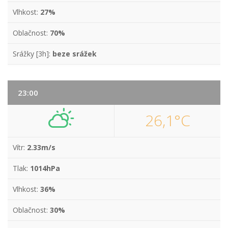
Vlhkost:
27%
Oblačnost:
70%
Srážky [3h]:
beze srážek
23:00
26,1°C
Vítr:
2.33m/s
Tlak:
1014hPa
Vlhkost:
36%
Oblačnost:
30%