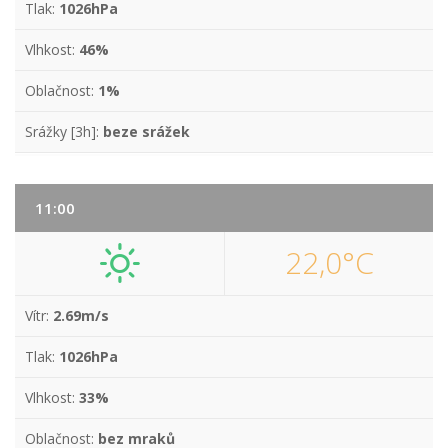
Tlak:
1026hPa
Vlhkost:
46%
Oblačnost:
1%
Srážky [3h]:
beze srážek
11:00
22,0°C
Vítr:
2.69m/s
Tlak:
1026hPa
Vlhkost:
33%
Oblačnost:
bez mraků