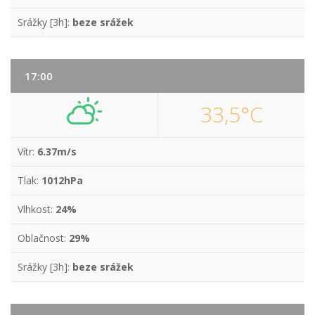
Srážky [3h]:
beze srážek
17:00
33,5°C
Vítr:
6.37m/s
Tlak:
1012hPa
Vlhkost:
24%
Oblačnost:
29%
Srážky [3h]:
beze srážek