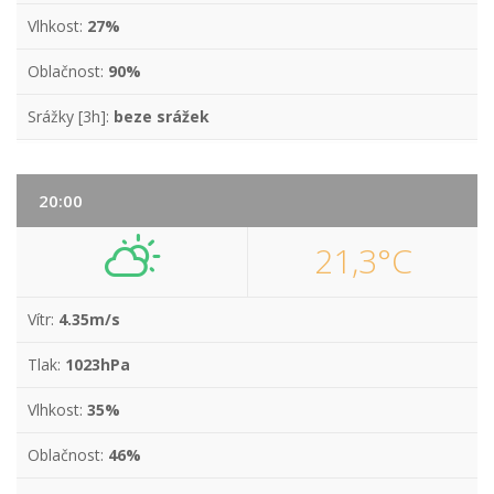
Vlhkost:
27%
Oblačnost:
90%
Srážky [3h]:
beze srážek
20:00
21,3°C
Vítr:
4.35m/s
Tlak:
1023hPa
Vlhkost:
35%
Oblačnost:
46%