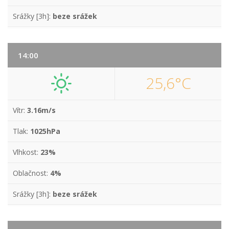
Srážky [3h]:
beze srážek
14:00
25,6°C
Vítr:
3.16m/s
Tlak:
1025hPa
Vlhkost:
23%
Oblačnost:
4%
Srážky [3h]:
beze srážek