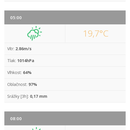
05:00
19,7°C
Vítr:
2.86m/s
Tlak:
1014hPa
Vlhkost:
64%
Oblačnost:
97%
Srážky [3h]:
0,17 mm
08:00