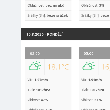
Oblačnost:
bez mraků
Oblačnost:
3%
Srážky [3h]:
beze srážek
Srážky [3h]:
beze
10.8.2026 - PONDĚLÍ
02:00
05:00
18,1°C
16
Vítr:
1.97m/s
Vítr:
1.91m/s
Tlak:
1017hPa
Tlak:
1017hPa
Vlhkost:
47%
Vlhkost:
51%
Oblačnost:
47%
Oblačnost:
29%