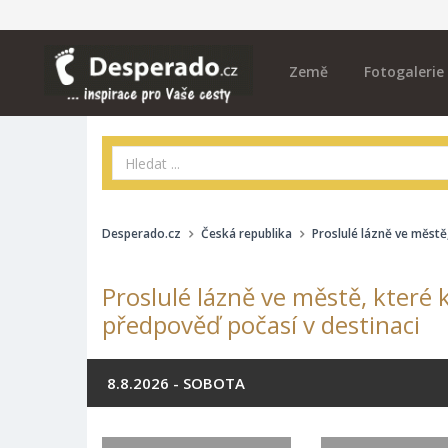
Země
Fotogalerie
Desperado.cz
Česká republika
Proslulé lázně ve městě
Proslulé lázně ve městě, které 
předpověď počasí v destinaci
8.8.2026 - SOBOTA