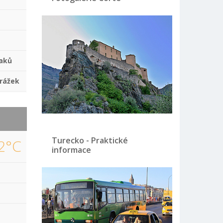
aků
rážek
Turecko - Praktické
2°C
informace