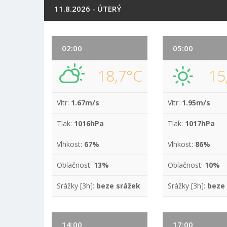
11.8.2026 - ÚTERÝ
02:00
05:00
18,7°C
15
Vítr:
1.67m/s
Vítr:
1.95m/s
Tlak:
1016hPa
Tlak:
1017hPa
Vlhkost:
67%
Vlhkost:
86%
Oblačnost:
13%
Oblačnost:
10%
Srážky [3h]:
beze srážek
Srážky [3h]:
beze
14:00
17:00