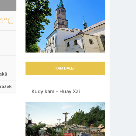
4°C
KAM DÁLE?
aků
rážek
Kudy kam – Huay Xai