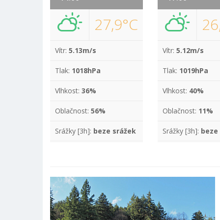
27,9°C
26
Vítr:
5.13m/s
Vítr:
5.12m/s
Tlak:
1018hPa
Tlak:
1019hPa
Vlhkost:
36%
Vlhkost:
40%
Oblačnost:
56%
Oblačnost:
11%
Srážky [3h]:
beze srážek
Srážky [3h]:
beze