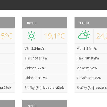
08:00
11:00
,5°C
19,1°C
24,
Vítr:
2.24m/s
Vítr:
3.54m/s
Tlak:
1018hPa
Tlak:
1018hPa
Vlhkost:
72%
Vlhkost:
52%
Oblačnost:
7%
Oblačnost:
79%
 srážek
Srážky [3h]:
beze srážek
Srážky [3h]:
beze s
20:00