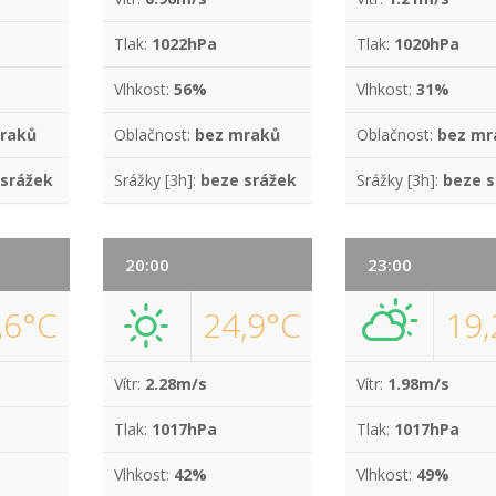
Tlak:
1022hPa
Tlak:
1020hPa
Vlhkost:
56%
Vlhkost:
31%
raků
Oblačnost:
bez mraků
Oblačnost:
bez mr
 srážek
Srážky [3h]:
beze srážek
Srážky [3h]:
beze s
20:00
23:00
,6°C
24,9°C
19,
Vítr:
2.28m/s
Vítr:
1.98m/s
Tlak:
1017hPa
Tlak:
1017hPa
Vlhkost:
42%
Vlhkost:
49%