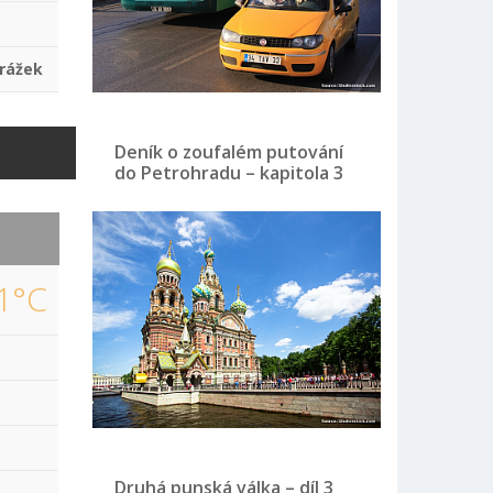
rážek
Deník o zoufalém putování
do Petrohradu – kapitola 3
1°C
Druhá punská válka – díl 3