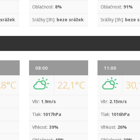
Oblačnost:
8%
Oblačnost:
91%
 srážek
Srážky [3h]:
beze srážek
Srážky [3h]:
beze s
08:00
11:00
,8°C
22,1°C
30,
Vítr:
1.9m/s
Vítr:
2.15m/s
Tlak:
1017hPa
Tlak:
1016hPa
Vlhkost:
39%
Vlhkost:
26%
Oblačnost:
48%
Oblačnost:
39%