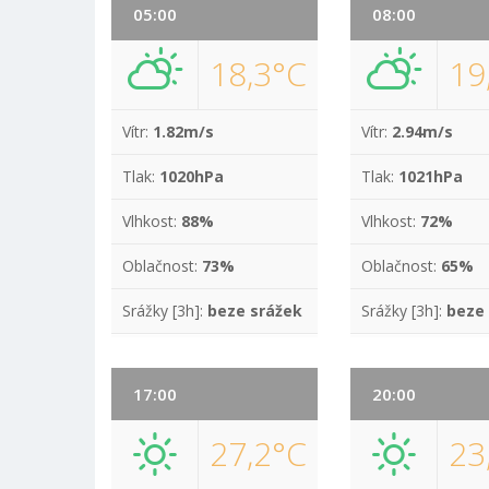
05:00
08:00
18,3°C
19
Vítr:
1.82m/s
Vítr:
2.94m/s
Tlak:
1020hPa
Tlak:
1021hPa
Vlhkost:
88%
Vlhkost:
72%
Oblačnost:
73%
Oblačnost:
65%
Srážky [3h]:
beze srážek
Srážky [3h]:
beze
17:00
20:00
27,2°C
23