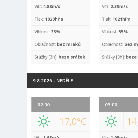
Vítr:
4.88m/s
Vítr:
2.39m/s
Tlak:
1020hPa
Tlak:
1021hPa
Vlhkost:
33%
Vlhkost:
55%
Oblačnost:
bez mraků
Oblačnost:
bez m
Srážky [3h]:
beze srážek
Srážky [3h]:
beze
9.8.2026 - NEDĚLE
02:00
05:00
17,0°C
14
Vítr:
1.68m/s
Vítr:
1.09m/s