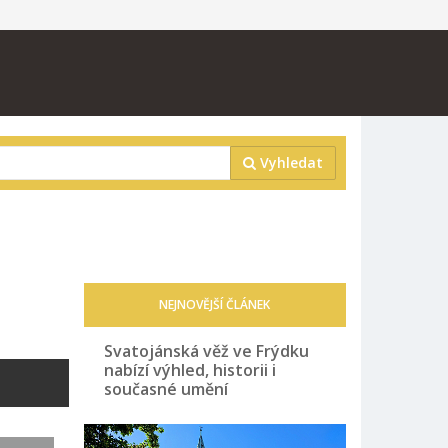
Vyhledat
NEJNOVĚJŠÍ ČLÁNEK
Svatojánská věž ve Frýdku
nabízí výhled, historii i
současné umění