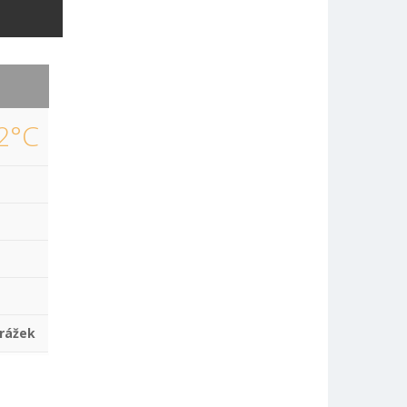
2°C
rážek