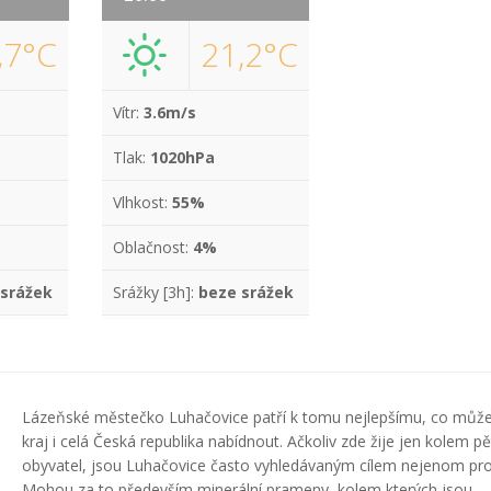
,7°C
21,2°C
Vítr:
3.6m/s
Tlak:
1020hPa
Vlhkost:
55%
Oblačnost:
4%
 srážek
Srážky [3h]:
beze srážek
Lázeňské městečko Luhačovice patří k tomu nejlepšímu, co může
kraj i celá Česká republika nabídnout. Ačkoliv zde žije jen kolem pěti
obyvatel, jsou Luhačovice často vyhledávaným cílem nejenom pro 
Mohou za to především minerální prameny, kolem kterých jsou