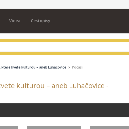
Videa
Cestopisy
, které kvete kulturou – aneb Luhačovice
Počasí
kvete kulturou – aneb Luhačovice -