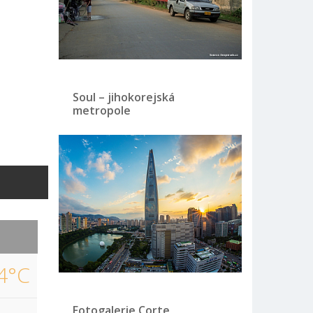
Soul – jihokorejská
metropole
4°C
Fotogalerie Corte