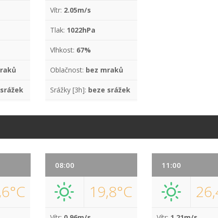
Vítr:
2.05m/s
Tlak:
1022hPa
Vlhkost:
67%
raků
Oblačnost:
bez mraků
 srážek
Srážky [3h]:
beze srážek
08:00
11:00
,6°C
19,8°C
26,
Vítr:
0.96m/s
Vítr:
1.21m/s