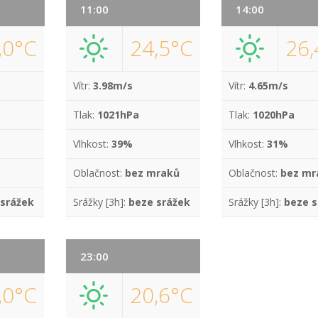
11:00
14:00
,0°C
24,5°C
26,
Vítr:
3.98m/s
Vítr:
4.65m/s
Tlak:
1021hPa
Tlak:
1020hPa
Vlhkost:
39%
Vlhkost:
31%
Oblačnost:
bez mraků
Oblačnost:
bez mr
 srážek
Srážky [3h]:
beze srážek
Srážky [3h]:
beze s
23:00
,0°C
20,6°C