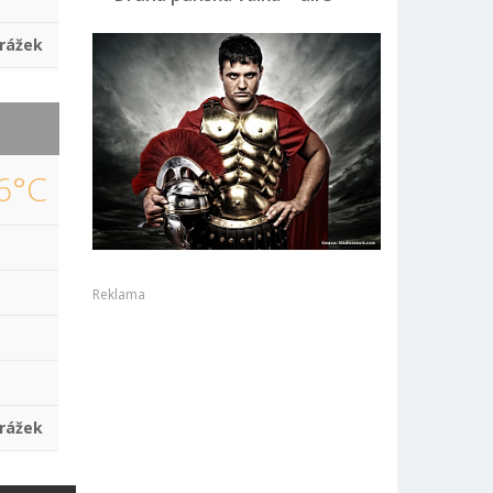
rážek
6°C
Reklama
rážek