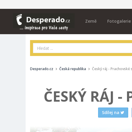
Země
Fotogalerie
Desperado.cz
Česká republika
Český ráj - Prachovské 
ČESKÝ RÁJ -
Sdílej na