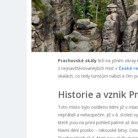
Prachovské skály
leží na jižním okraji
z nejnavštěvovanějších míst v
České re
skalách, co tedy turistům nabízí a čím 
Historie a vznik 
Toto místo bylo osídleno lidmi již v ml
nepřáteli a nebezpečím. Již v 6. století
které jsou na první pohled patrné až do
hlavní dění prusko – rakouské bitvy. C
Prachovských skal. Nyní jsou skály majet