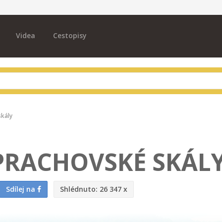
Videa
Cestopisy
skály
 PRACHOVSKÉ SKÁL
Sdílej na
Shlédnuto:
26 347 x