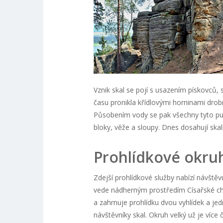
Vznik skal se pojí s usazením pískovců,
času pronikla křídlovými horninami drobná
Působením vody se pak všechny tyto pukli
bloky, věže a sloupy. Dnes dosahují ska
Prohlídkové okru
Zdejší prohlídkové služby nabízí návštěv
vede nádherným prostředím Císařské cho
a zahrnuje prohlídku dvou vyhlídek a je
návštěvníky skal. Okruh velký už je více 