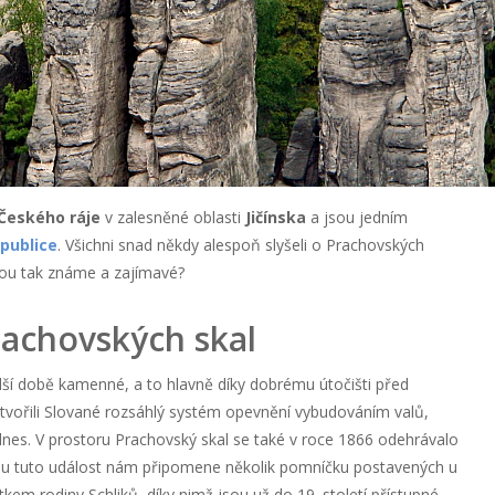
Českého ráje
v zalesněné oblasti
Jičínska
a jsou jedním
publice
. Všichni snad někdy alespoň slyšeli o Prachovských
jsou tak známe a zajímavé?
Prachovských skal
adší době kamenné, a to hlavně díky dobrému útočišti před
 vytvořili Slované rozsáhlý systém opevnění vybudováním valů,
dnes. V prostoru Prachovský skal se také v roce 1866 odehrávalo
elou tuto událost nám připomene několik pomníčku postavených u
kem rodiny Schliků, díky nimž jsou už do 19. století přístupné