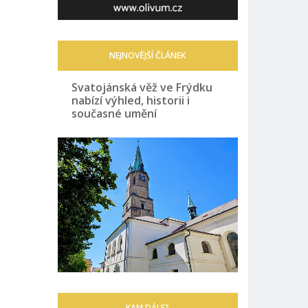
NEJNOVĚJŠÍ ČLÁNEK
Svatojánská věž ve Frýdku
nabízí výhled, historii i
současné umění
KAM DÁLE?