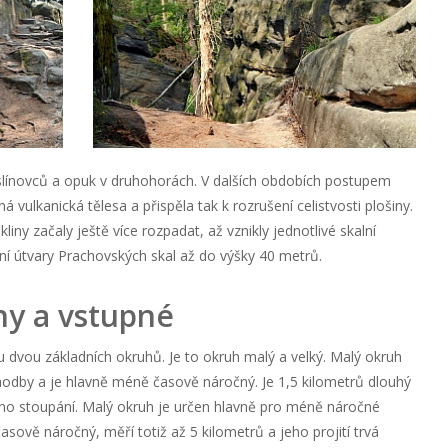
 slínovců a opuk v druhohorách. V dalších obdobích postupem
 vulkanická tělesa a přispěla tak k rozrušení celistvosti plošiny.
ny začaly ještě více rozpadat, až vznikly jednotlivé skalní
lní útvary Prachovských skal až do výšky 40 metrů.
hy a vstupné
u dvou základních okruhů. Je to okruh malý a velký. Malý okruh
dby a je hlavně méně časově náročný. Je 1,5 kilometrů dlouhý
dno stoupání. Malý okruh je určen hlavně pro méně náročné
časově náročný, měří totiž až 5 kilometrů a jeho projití trvá