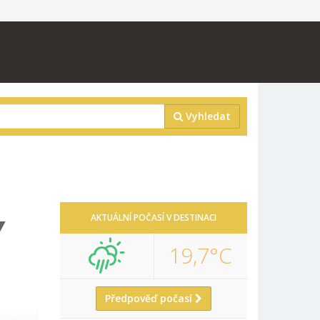
Vyhledat
Y
AKTUÁLNÍ POČASÍ V DESTINACI
19,7°C
Předpověď počasí