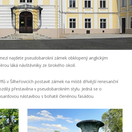
omezí najdete pseudobarokní zámek obklopený anglickým
rou láká návštěvníky ze širokého okolí.
fů v Šilheřovicích postavit zámek na místě dřívější renesanční
později přestavěna v pseudobarokním stylu. Jedná se o
nsardovou nástavbou s bohatě členěnou fasádou.