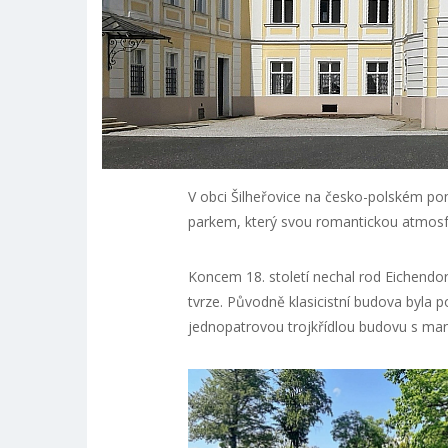
V obci Šilheřovice na česko-polském p
parkem, který svou romantickou atmosfé
Koncem 18. století nechal rod Eichendorf
tvrze. Původně klasicistní budova byla 
jednopatrovou trojkřídlou budovu s ma