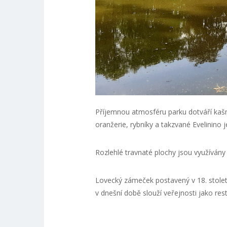
Příjemnou atmosféru parku dotváří kaš
oranžerie, rybníky a takzvané Evelinino 
Rozlehlé travnaté plochy jsou využívány
Lovecký zámeček postavený v 18. stolet
v dnešní době slouží veřejnosti jako re