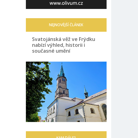
NEJNOVĚJŠÍ ČLÁNEK
Svatojánská věž ve Frýdku
nabízí výhled, historii i
současné umění
KAM DÁLE?