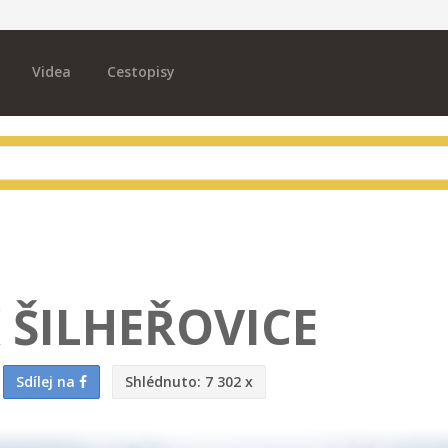
Videa
Cestopisy
 ŠILHEŘOVICE
Sdílej na
Shlédnuto:
7 302 x