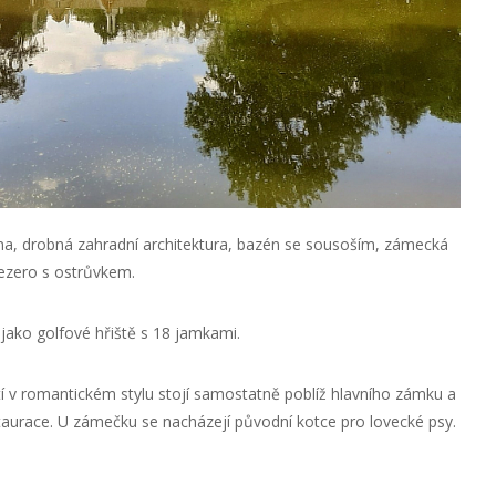
na, drobná zahradní architektura, bazén se sousoším, zámecká
jezero s ostrůvkem.
 jako golfové hřiště s 18 jamkami.
í v romantickém stylu stojí samostatně poblíž hlavního zámku a
staurace. U zámečku se nacházejí původní kotce pro lovecké psy.