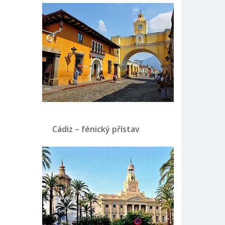
Cádiz – fénický přístav