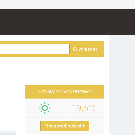
Vyhledat
AKTUÁLNÍ POČASÍ V DESTINACI
19,6°C
Předpověď počasí