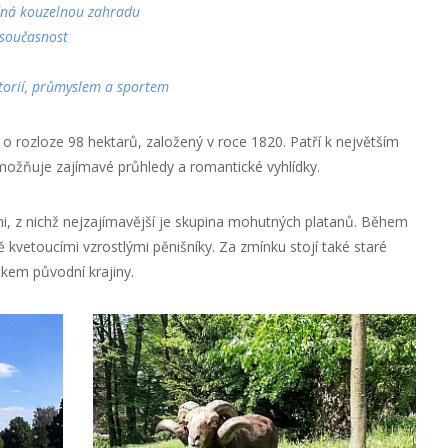
ná kouzelnou zahradu
a současnost
storií, průmyslem a sportem
 o rozloze 98 hektarů, založený v roce 1820. Patří k největším
ožňuje zajímavé průhledy a romantické vyhlídky.
, z nichž nejzajímavější je skupina mohutných platanů. Během
 kvetoucími vzrostlými pěnišníky. Za zmínku stojí také staré
tkem původní krajiny.