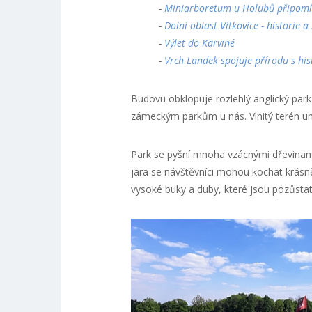
-
Miniarboretum u Holubů připomí
-
Dolní oblast Vítkovice - historie 
-
Výlet do Karviné
-
Vrch Landek spojuje přírodu s hi
Budovu obklopuje rozlehlý anglický park
zámeckým parkům u nás. Vlnitý terén um
Park se pyšní mnoha vzácnými dřevinami
jara se návštěvníci mohou kochat krásně
vysoké buky a duby, které jsou pozůsta