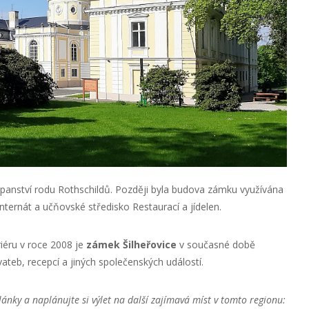
 panství rodu Rothschildů. Později byla budova zámku využívána
nternát a učňovské středisko Restaurací a jídelen.
riéru v roce 2008 je
zámek Šilheřovice
v současné době
vateb, recepcí a jiných společenských událostí.
lánky a naplánujte si výlet na další zajímavá míst v tomto regionu: