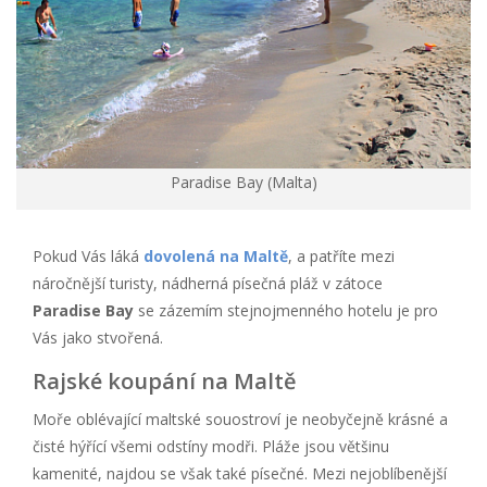
Paradise Bay (Malta)
Pokud Vás láká
dovolená na Maltě
, a patříte mezi
náročnější turisty, nádherná písečná pláž v zátoce
Paradise Bay
se zázemím stejnojmenného hotelu je pro
Vás jako stvořená.
Rajské koupání na Maltě
Moře oblévající maltské souostroví je neobyčejně krásné a
čisté hýřící všemi odstíny modři. Pláže jsou většinu
kamenité, najdou se však také písečné. Mezi nejoblíbenější