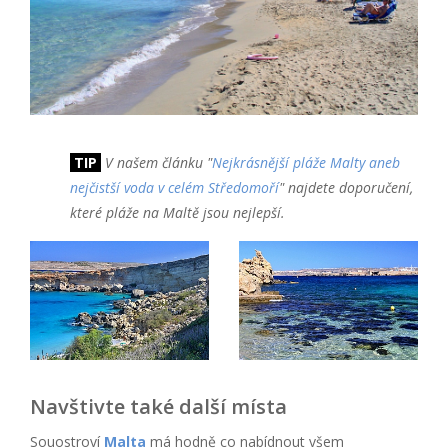
TIP
V našem článku "
Nejkrásnější pláže Malty aneb
nejčistší voda v celém Středomoří
" najdete doporučení,
které pláže na Maltě jsou nejlepší.
Navštivte také další místa
Souostroví
Malta
má hodně co nabídnout všem