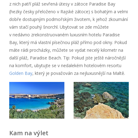
z nich patří pláž sevřená útesy v zátoce Paradise Bay
(hezky česky přeloženo v Rajské zátoce) s bohatým a velmi
dobře dostupným podmořským životem, k jehož zkoumání
vám stačí pouhý šnorchl. Ubytovat se zde můžete
v nedávno zrekonstruovaném luxusním hotelu Paradise
Bay, který má vlastní písečnou pláž přímo pod okny. Pokud
máte rádi procházky, můžete se vydat necelý kilometr na
další pláž, Paradise Beach. Tip: Pokud jste ještě náročnější
na komfort, ubytujte se v nedalekém hotelovém resortu
Golden Bay
, který je považován za nejluxusnější na Maltě.
Kam na výlet