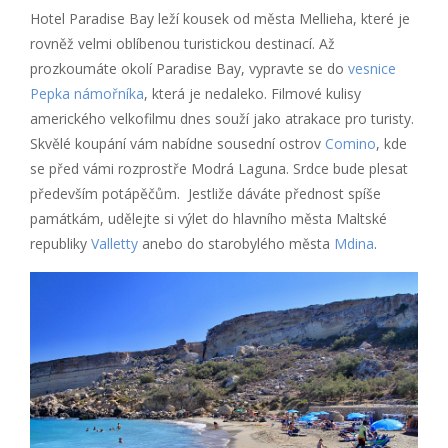
Hotel Paradise Bay leží kousek od města Mellieha, které je
rovněž velmi oblíbenou turistickou destinací. Až
prozkoumáte okolí Paradise Bay, vypravte se do
vesnice
Pepka námořníka
, která je nedaleko. Filmové kulisy
amerického velkofilmu dnes souží jako atrakace pro turisty.
Skvělé koupání vám nabídne sousední ostrov
Comino
, kde
se před vámi rozprostře Modrá Laguna. Srdce bude plesat
především potápěčům. Jestliže dáváte přednost spíše
památkám, udělejte si výlet do hlavního města Maltské
republiky
Valletty
anebo do starobylého města
Mdina
.