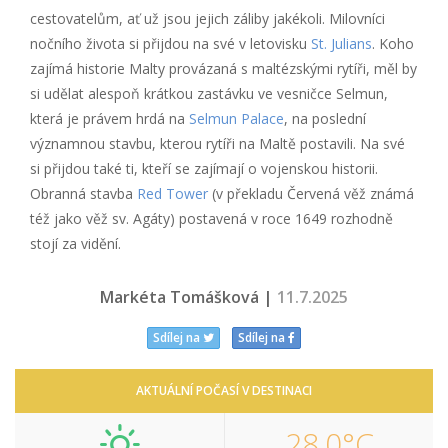
cestovatelům, ať už jsou jejich záliby jakékoli. Milovníci
nočního života si přijdou na své v letovisku
St. Julians
. Koho
zajímá historie Malty provázaná s maltézskými rytíři, měl by
si udělat alespoň krátkou zastávku ve vesničce Selmun,
která je právem hrdá na
Selmun Palace
, na poslední
významnou stavbu, kterou rytíři na Maltě postavili. Na své
si přijdou také ti, kteří se zajímají o vojenskou historii.
Obranná stavba
Red Tower
(v překladu Červená věž známá
též jako věž sv. Agáty) postavená v roce 1649 rozhodně
stojí za vidění.
Markéta Tomášková |
11.7.2025
Sdílej na
Sdílej na
AKTUÁLNÍ POČASÍ V DESTINACI
28,0°C