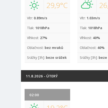
29,9°C
26
Vítr:
0.89m/s
Vítr:
1.03m/s
Tlak:
1018hPa
Tlak:
1018hPa
Vlhkost:
27%
Vlhkost:
40%
Oblačnost:
bez mraků
Oblačnost:
40%
Srážky [3h]:
beze srážek
Srážky [3h]:
beze
11.8.2026 - ÚTERÝ
02:00
19,2°C