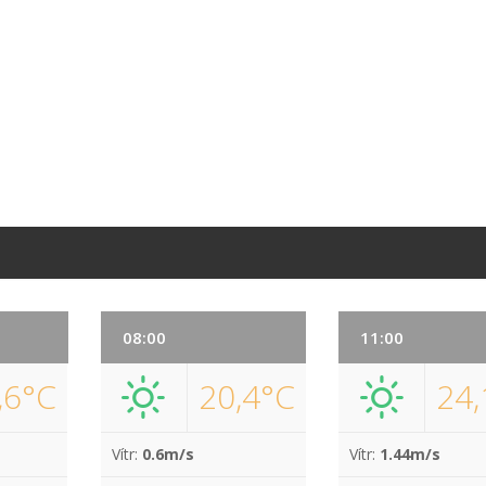
08:00
11:00
,6°C
20,4°C
24,
Vítr:
0.6m/s
Vítr:
1.44m/s