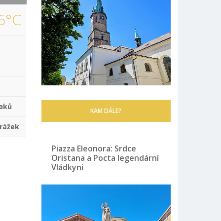
6°C
aků
KAM DÁLE?
rážek
Piazza Eleonora: Srdce
Oristana a Pocta legendární
Vládkyni