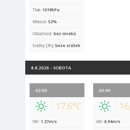
Tlak:
1018hPa
Vlhkost:
52%
Oblačnost:
bez mraků
Srážky [3h]:
beze srážek
8.8.2026 - SOBOTA
02:00
05:00
17,6°C
16
Vítr:
1.27m/s
Vítr:
0.94m/s