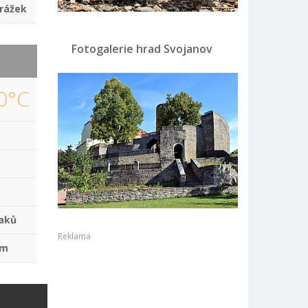
rážek
Fotogalerie hrad Svojanov
0°C
aků
Reklama
mm