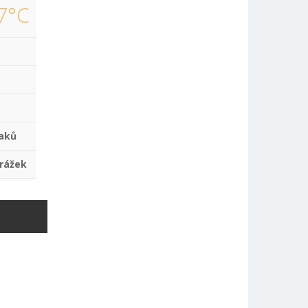
7°C
aků
rážek