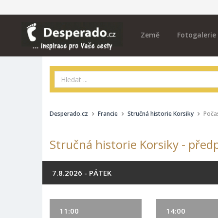
Země
Fotogalerie
Desperado.cz
Francie
Stručná historie Korsiky
Poča
Stručná historie Korsiky - před
7.8.2026 - PÁTEK
11:00
14:00