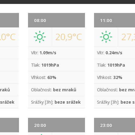
08:00
11:00
,0°C
20,9°C
27,
Vítr:
1.09m/s
Vítr:
0.24m/s
Tlak:
1019hPa
Tlak:
1019hPa
Vlhkost:
63%
Vlhkost:
32%
raků
Oblačnost:
bez mraků
Oblačnost:
bez mr
 srážek
Srážky [3h]:
beze srážek
Srážky [3h]:
beze s
20:00
23:00