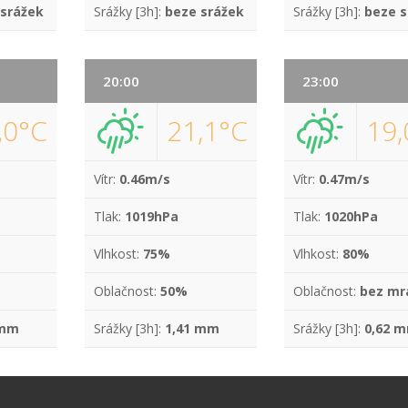
 srážek
Srážky [3h]:
beze srážek
Srážky [3h]:
beze s
20:00
23:00
,0°C
21,1°C
19,
Vítr:
0.46m/s
Vítr:
0.47m/s
Tlak:
1019hPa
Tlak:
1020hPa
Vlhkost:
75%
Vlhkost:
80%
Oblačnost:
50%
Oblačnost:
bez mr
 mm
Srážky [3h]:
1,41 mm
Srážky [3h]:
0,62 