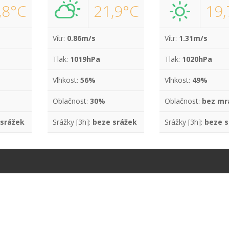
,8°C
21,9°C
19,
Vítr:
0.86m/s
Vítr:
1.31m/s
Tlak:
1019hPa
Tlak:
1020hPa
Vlhkost:
56%
Vlhkost:
49%
Oblačnost:
30%
Oblačnost:
bez mr
 srážek
Srážky [3h]:
beze srážek
Srážky [3h]:
beze s