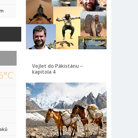
mm
Vejlet do Pákistánu –
kapitola 4
6°C
aků