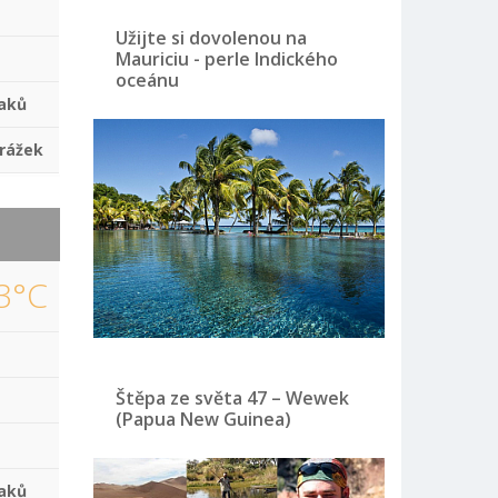
Užijte si dovolenou na
Mauriciu - perle Indického
oceánu
aků
rážek
3°C
Štěpa ze světa 47 – Wewek
(Papua New Guinea)
aků