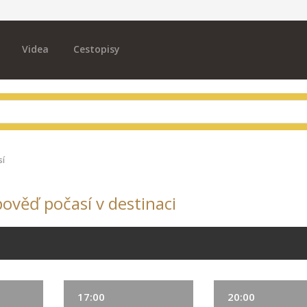
Videa
Cestopisy
sí
pověď počasí v destinaci
17:00
20:00