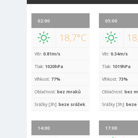
02:00
05:00
18,7°C
18
Vítr:
0.81m/s
Vítr:
0.34m/s
Tlak:
1020hPa
Tlak:
1019hPa
Vlhkost:
77%
Vlhkost:
73%
Oblačnost:
bez mraků
Oblačnost:
bez m
Srážky [3h]:
beze srážek
Srážky [3h]:
beze
14:00
17:00