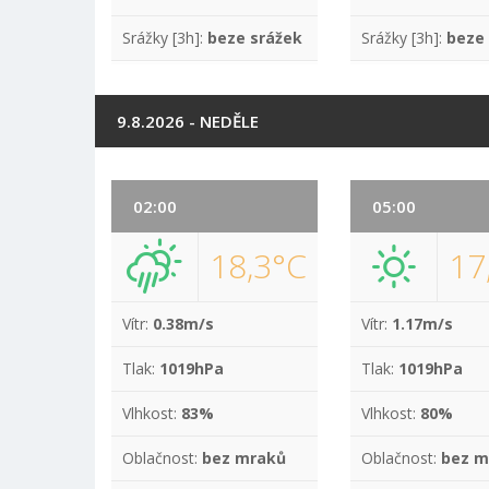
Srážky [3h]:
beze srážek
Srážky [3h]:
beze
9.8.2026 - NEDĚLE
02:00
05:00
18,3°C
17
Vítr:
0.38m/s
Vítr:
1.17m/s
Tlak:
1019hPa
Tlak:
1019hPa
Vlhkost:
83%
Vlhkost:
80%
Oblačnost:
bez mraků
Oblačnost:
bez m