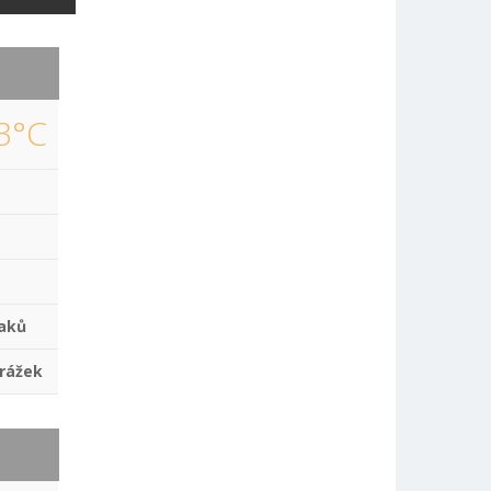
3°C
aků
rážek