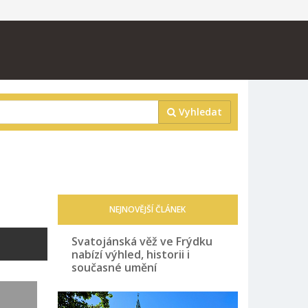
Vyhledat
NEJNOVĚJŠÍ ČLÁNEK
Svatojánská věž ve Frýdku
nabízí výhled, historii i
současné umění