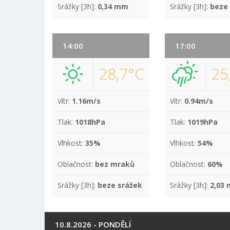
Srážky [3h]:
0,34 mm
Srážky [3h]:
beze
14:00
17:00
28,7°C
25
Vítr:
1.16m/s
Vítr:
0.94m/s
Tlak:
1018hPa
Tlak:
1019hPa
Vlhkost:
35%
Vlhkost:
54%
Oblačnost:
bez mraků
Oblačnost:
60%
Srážky [3h]:
beze srážek
Srážky [3h]:
2,03
10.8.2026 - PONDĚLÍ