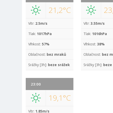
21,2°C
23
Vítr:
2.5m/s
Vítr:
3.55m/s
Tlak:
1017hPa
Tlak:
1016hPa
Vlhkost:
57%
Vlhkost:
38%
Oblačnost:
bez mraků
Oblačnost:
bez m
Srážky [3h]:
beze srážek
Srážky [3h]:
beze
23:00
19,1°C
Vítr:
1.85m/s