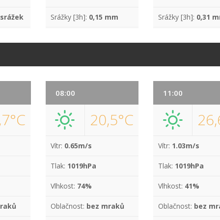
 srážek
Srážky [3h]:
0,15 mm
Srážky [3h]:
0,31 
08:00
11:00
,7°C
20,5°C
26,
Vítr:
0.65m/s
Vítr:
1.03m/s
Tlak:
1019hPa
Tlak:
1019hPa
Vlhkost:
74%
Vlhkost:
41%
raků
Oblačnost:
bez mraků
Oblačnost:
bez mr