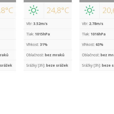
,8°C
24,8°C
20,
Vítr:
3.52m/s
Vítr:
2.78m/s
Tlak:
1015hPa
Tlak:
1016hPa
Vlhkost:
31%
Vlhkost:
63%
raků
Oblačnost:
bez mraků
Oblačnost:
bez mr
 srážek
Srážky [3h]:
beze srážek
Srážky [3h]:
beze s