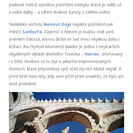
padesát metrů vysokou pohřební mohylu, která je vidět už
z velké dálky – a táhne dodnes turisty z celého světa.
Nedaleko vrcholu
Nemrut Dagi
najdete půlmilionové
město
Sanliurfa
. Zájemci o historii je budou znát pod
jménem Edessa, kterou drželi ve své moci nějakou dobu i
křižáci. Asi čtyřicet kilometrů daleko je jedna z nejstarších
obydlených oblastí dnešního Turecka –
Harran
, zmiňovaný
i v Bibli. Dodnes se tu žije v jakýchsi improvizovaných
domech, které připomínají spíš včelí úly než lidská obydlí. A
před šesti tisíci lety, kdy sem přišli první osadníci, to bylo asi
dost podobné.