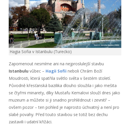
Hagia Sofia v Istanbulu (Turecko)
Zapomenout nesmíme ani na nejproslulejší stavbu
Istanbulu
vůbec –
Hagii Sofii
neboli Chrám Boží
Moudrosti, která spatřila světlo světa v šestém století.
Původně křesťanská bazilika dlouho sloužila i jako mešita
se čtyřmi minarety, díky Mustafu Kemalovi slouží dnes jako
muzeum a můžete si ji snadno prohlédnout i zevnitř –
ovšem pozor – ten pohled je naprosto úchvatný a není pro
slabé povahy. Před touto stavbou se totiž bez dechu
zastavili i udatní křižáci.