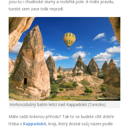
jsou tu i chudinské slumy a rozlehlá pole. A máte pravdu,
turisté sem zase tolik nejezdí.
Horkovzdušný balón letící nad Kappadokií (Turecko)
Máte radši krásnou přírodu? Tak to se budete cítit dobře
třeba v
Kappadokii
, kraji, který dostal svůj název podle