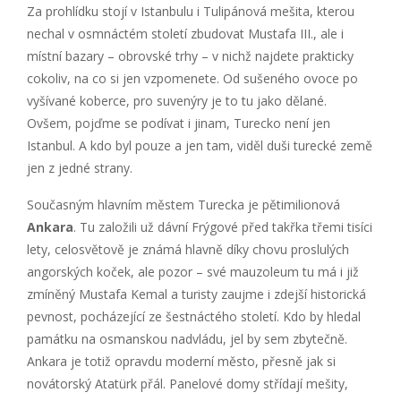
Za prohlídku stojí v Istanbulu i Tulipánová mešita, kterou
nechal v osmnáctém století zbudovat Mustafa III., ale i
místní bazary – obrovské trhy – v nichž najdete prakticky
cokoliv, na co si jen vzpomenete. Od sušeného ovoce po
vyšívané koberce, pro suvenýry je to tu jako dělané.
Ovšem, pojďme se podívat i jinam, Turecko není jen
Istanbul. A kdo byl pouze a jen tam, viděl duši turecké země
jen z jedné strany.
Současným hlavním městem Turecka je pětimilionová
Ankara
. Tu založili už dávní Frýgové před takřka třemi tisíci
lety, celosvětově je známá hlavně díky chovu proslulých
angorských koček, ale pozor – své mauzoleum tu má i již
zmíněný Mustafa Kemal a turisty zaujme i zdejší historická
pevnost, pocházející ze šestnáctého století. Kdo by hledal
památku na osmanskou nadvládu, jel by sem zbytečně.
Ankara je totiž opravdu moderní město, přesně jak si
novátorský Atatürk přál. Panelové domy střídají mešity,