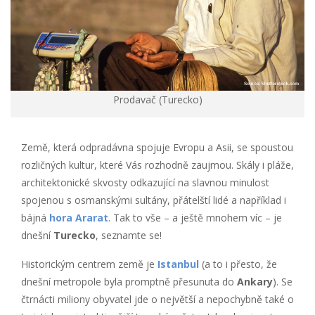
Prodavač (Turecko)
Země, která odpradávna spojuje Evropu a Asii, se spoustou
rozličných kultur, které Vás rozhodně zaujmou. Skály i pláže,
architektonické skvosty odkazující na slavnou minulost
spojenou s osmanskými sultány, přátelští lidé a například i
bájná
hora Ararat
. Tak to vše – a ještě mnohem víc – je
dnešní
Turecko
, seznamte se!
Historickým centrem země je
Istanbul
(a to i přesto, že
dnešní metropole byla promptně přesunuta do
Ankary
). Se
čtrnácti miliony obyvatel jde o největší a nepochybně také o