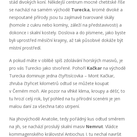
stád divokých koní. Někdejší centrum mocné chetitské říše
se nachází na samém východě
Turecka
, kromě divoké a
nespoutané přírody jsou tu zajímavě tvarované skály
(homole z cukru nebo komíny, záleží na představivosti) a
dokonce i skalní kostely. Doslova a do písmene, jako byste
byli uprostřed měsíční krajiny, až tak působivé dokáže být
místní prostředí.
A pokud máte v oblibě spíš zdolávání horských masivů, je
pro vás Turecko jako stvořené. Pohoří
Kačkar
na východě
Turecka dominuje jedna čtyřtisícovka – Mont Kačkar,
zhruba čtyřicet kilometrů odtud se můžete koupat
v Černém moři. Ale pozor na vlhké klima, kroupy a déšť, to
tu hrozí celý rok, byť pohled na tu přírodní scenérii je jen
malou daní za všechna tato utrpení.
Na jihovýchodě Anatolie, tedy pořádný kus odtud směrem
na jih, se nachází proslulý skalní masiv
Nemrut
. Vládce
kommagenského království Antiochus I. tu nechal navršit