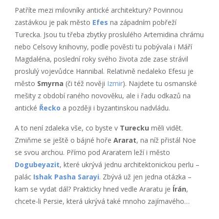
Patříte mezi milovníky antické architektury? Povinnou
zastávkou je pak město
Efes
na západním pobřeží
Turecka. Jsou tu třeba zbytky proslulého Artemidina chrámu
nebo Celsovy knihovny, podle pověsti tu pobývala i Máří
Magdaléna, poslední roky svého života zde zase strávil
proslulý vojevůdce Hannibal. Relativně nedaleko Efesu je
město
Smyrna
(či též nověji
Izmir
). Najdete tu osmanské
mešity z období raného novověku, ale i řadu odkazů na
antické
Řecko
a později i byzantinskou nadvládu.
A to není zdaleka vše, co byste v
Turecku
měli vidět.
Zmiňme se ještě o bájné hoře
Ararat
, na níž přistál Noe
se svou archou. Přímo pod Araratem leží i město
Dogubeyazit
, které ukrývá jednu architektonickou perlu –
palác
Ishak Pasha Sarayi
. Zbývá už jen jedna otázka –
kam se vydat dál? Prakticky hned vedle Araratu je
Írán
,
chcete-li Persie, která ukrývá také mnoho zajímavého…