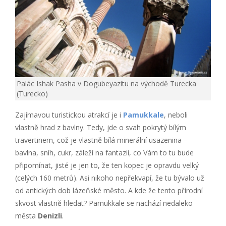
Palác Ishak Pasha v Dogubeyazitu na východě Turecka
(Turecko)
Zajímavou turistickou atrakcí je i
Pamukkale
, neboli
vlastně hrad z bavlny. Tedy, jde o svah pokrytý bílým
travertinem, což je vlastně bílá minerální usazenina –
bavlna, sníh, cukr, záleží na fantazii, co Vám to tu bude
připomínat, jisté je jen to, že ten kopec je opravdu velký
(celých 160 metrů). Asi nikoho nepřekvapí, že tu bývalo už
od antických dob lázeňské město. A kde že tento přírodní
skvost vlastně hledat? Pamukkale se nachází nedaleko
města
Denizli
.