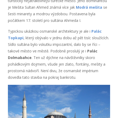
turisticky nejatraktivnější turecké město. Jeho dominantou
je Mešita Sultan Ahmed známá více jak
Modrá mešita
se
šesti minarety a modrou výzdobou. Postavena byla
počátkem 17. století pro sultána Ahmeda I.
Typickou ukázkou osmanské architektury je ale i
Palác
Topkapi
, který obývalo v jednu dobu až pět tisíc sloužících.
Sídlo sultána bylo vskutku impozantní, dalo by se říci –
takové město ve městě. Podobně proslulý je i
Palác
Dolmabahce
. Ten už dýchne na návštěvníky skoro
pohádkovým dojmem, všude jen zlato, fontány, mešity a
prostorná nádvoří. Není divu, že osmanské impérium
dovedla tato stavba na pokraj bankrotu.